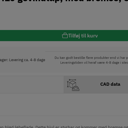
Tilføj til kurv
Du kan godt bestille flere produkter end vi har p
lager: Levering ca. 4-8 dage
Leveringstiden vil heraf være 4-8 dage i ste
CAD data
en blød løbeflade.
Dette hjul er styrbar og kommer med bremse o