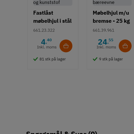
Fastlåst
Møbelhjul m/u
møbelhjul i stål
bremse - 25 kg
og kunststof
bæreevne
661.23.322
661.39.961
4
24
40
55
,
,
Inkl. moms
Inkl. moms
81 stk på lager
9 stk på lager
Spørgsmål & Svar
(0)