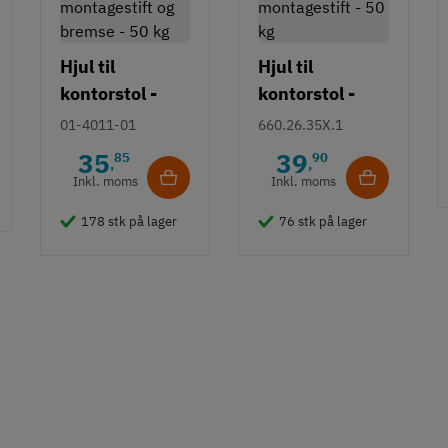
Hjul til
Hjul til
kontorstol -
kontorstol -
uden
uden
01-4011-01
660.26.35X.1
montagestift -
montagestift -
35
39
85
90
,
,
50 kg
50 kg
Inkl. moms
Inkl. moms
178 stk på lager
76 stk på lager