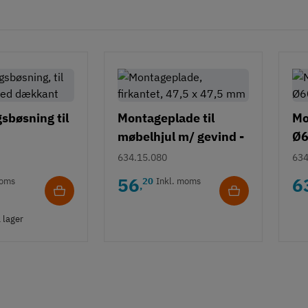
sbøsning til
Montageplade til
Mo
møbelhjul m/ gevind -
Ø
firkantet - 47,5 x 47,5
634.15.080
634
mm
56
6
moms
20
Inkl. moms
,
 lager