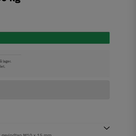
å lager.
det.
g gevindtap M10 x 15 mm.