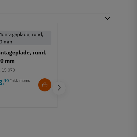
ntageplade, rund,
60 mm
.15.070
3
10
Inkl. moms
,
Aflang montageplade
m/ M8 gevind
651.14.900
12
00
Inkl. moms
,