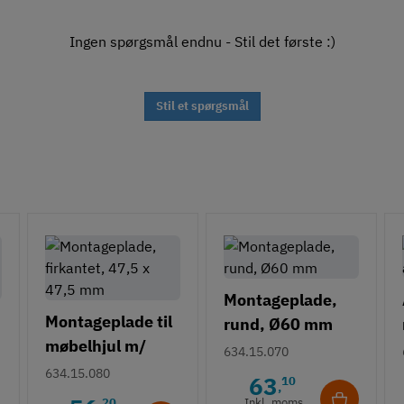
Ingen spørgsmål endnu - Stil det første :)
Stil et spørgsmål
Montageplade,
Montageplade til
rund, Ø60 mm
møbelhjul m/
634.15.070
gevind - firkantet
634.15.080
63
10
,
- 47,5 x 47,5 mm
20
Inkl. moms