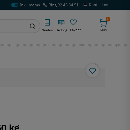
Kontakt os
Ring 92 45 34 51
0
Favorit
Kurv
Guides
Ordbog
50 kg