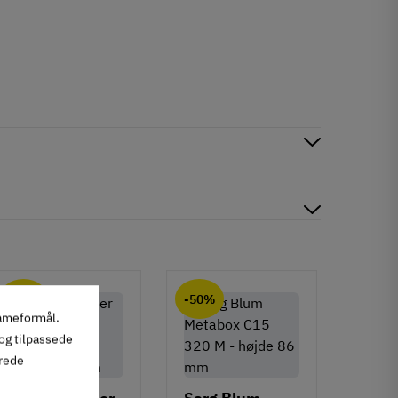
147 stk på lager
-35%
-50%
-50%
lameformål.
 og tilpassede
erede