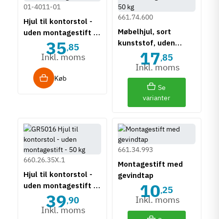
01-4011-01
661.74.600
Hjul til kontorstol -
Møbelhjul, sort
uden montagestift -
35
kunststof, uden
50 kg
85
,
17
bremse, uden
Inkl. moms
85
,
montagestift, 35-50
Inkl. moms
kg
Køb
Se
varianter
661.34.993
660.26.35X.1
Montagestift med
Hjul til kontorstol -
gevindtap
10
uden montagestift -
25
,
39
50 kg
Inkl. moms
90
,
Inkl. moms