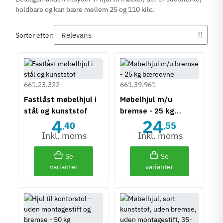
holdbare og kan bære mellem 25 og 110 kilo.
Sorter efter:
661.23.322
661.39.961
Fastlåst møbelhjul i
Møbelhjul m/u
stål og kunststof
bremse - 25 kg
4
24
bæreevne
40
55
,
,
Inkl. moms
Inkl. moms
Se
Se
varianter
varianter