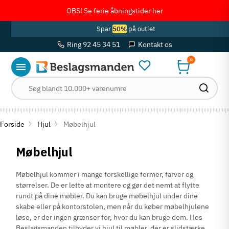
OBS! Se ferie åbningstider her
Spar
50%
på outlet
Ring 92 45 34 51
Kontakt os
0
Forside
Hjul
Møbelhjul
Møbelhjul
Møbelhjul kommer i mange forskellige former, farver og
størrelser. De er lette at montere og gør det nemt at flytte
rundt på dine møbler. Du kan bruge møbelhjul under dine
skabe eller på kontorstolen, men når du køber møbelhjulene
løse, er der ingen grænser for, hvor du kan bruge dem. Hos
Beslagsmanden tilbyder vi hjul til møbler, der er slidstærke,