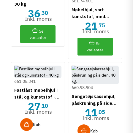
661.74.601
30 kg
36
Møbelhjul, sort
30
,
kunststof, med
Inkl. moms
21
bremse, uden
75
,
montagestift, 35-50
Inkl. moms
Se
kg
varianter
Se
varianter
661.05.341
660.98.904
Fastlåst møbelhjul i
Sengetøjskassehjul,
stål og kunststof -
27
påskruning på siden,
40 kg
10
,
11
40 kg.
Inkl. moms
05
,
Inkl. moms
Køb
Køb