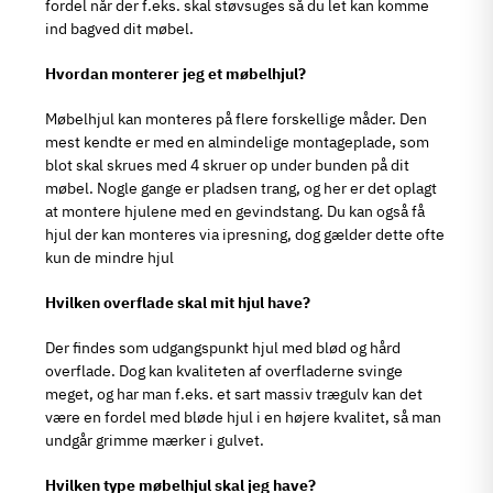
fordel når der f.eks. skal støvsuges så du let kan komme
ind bagved dit møbel.
Hvordan monterer jeg et møbelhjul?
Møbelhjul kan monteres på flere forskellige måder. Den
mest kendte er med en almindelige montageplade, som
blot skal skrues med 4 skruer op under bunden på dit
møbel. Nogle gange er pladsen trang, og her er det oplagt
at montere hjulene med en gevindstang. Du kan også få
hjul der kan monteres via ipresning, dog gælder dette ofte
kun de mindre hjul
Hvilken overflade skal mit hjul have?
Der findes som udgangspunkt hjul med blød og hård
overflade. Dog kan kvaliteten af overfladerne svinge
meget, og har man f.eks. et sart massiv trægulv kan det
være en fordel med bløde hjul i en højere kvalitet, så man
undgår grimme mærker i gulvet.
Hvilken type møbelhjul skal jeg have?