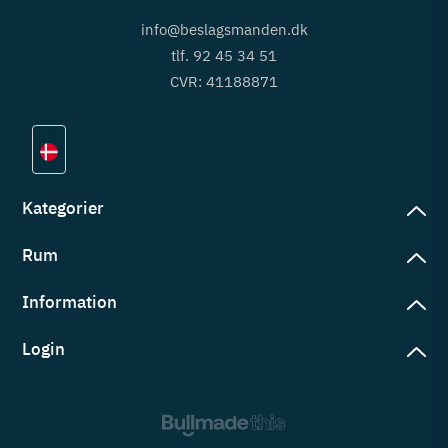
info@beslagsmanden.dk
tlf. 92 45 34 51
CVR: 41188871
Kategorier
Rum
slag
rd
Information
deværelse
eb
yggers
Login
vering
ul
tré
tingelser
ngsler
g ind på konto
rderobe
em er vi
s
ne ordrer
ntor