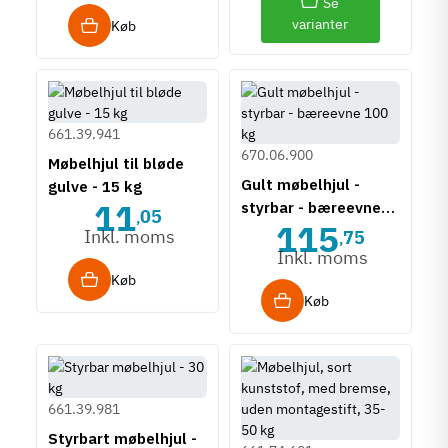
Se
varianter
Køb
661.39.941
670.06.900
Møbelhjul til bløde
Gult møbelhjul -
gulve - 15 kg
11
styrbar - bæreevne
05
,
115
100 kg
Inkl. moms
75
,
Inkl. moms
Køb
Køb
661.39.981
Styrbart møbelhjul -