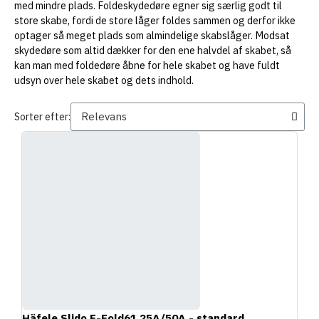
med mindre plads. Foldeskydedøre egner sig særlig godt til
store skabe, fordi de store låger foldes sammen og derfor ikke
optager så meget plads som almindelige skabslåger. Modsat
skydedøre som altid dækker for den ene halvdel af skabet, så
kan man med foldedøre åbne for hele skabet og have fuldt
udsyn over hele skabet og dets indhold.
Sorter efter:
Häfele Slido F-Fold61 25A/50A - standard