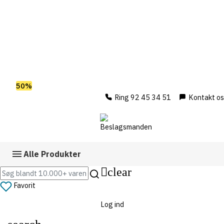
Spar
50%
på outlet
Ring 92 45 34 51
Kontakt os
Alle Produkter
clear
Favorit
Log ind