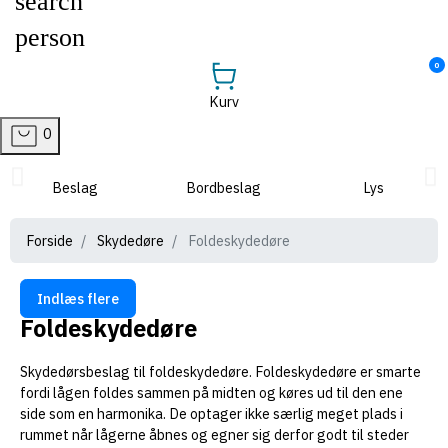
search
person
0
Kurv
0
Beslag
Bordbeslag
Lys
Møbellåse
Skydedøre
Restparti
Greb
Montering
Hængsler
Værktøj
Rum
Skuffeudtræk
Ophæng
Hjul
Forside
Skydedøre
Foldeskydedøre
Indlæs flere
Clear
Foldeskydedøre
Pris
kr
kr
Skydedørsbeslag til foldeskydedøre. Foldeskydedøre er smarte
View products
12
fordi lågen foldes sammen på midten og køres ud til den ene
side som en harmonika. De optager ikke særlig meget plads i
rummet når lågerne åbnes og egner sig derfor godt til steder