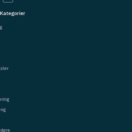
Kategorier
g
sler
ring
ng
edøre