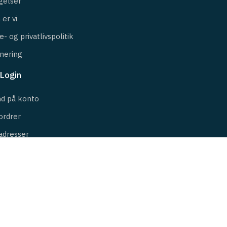
gelser
er vi
- og privatlivspolitik
nering
Login
nd på konto
ordrer
adresser
Cookie samtykke