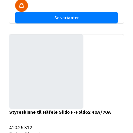
Se varianter
Styreskinne til Häfele Slido F-Fold62 40A/70A
410.25.812