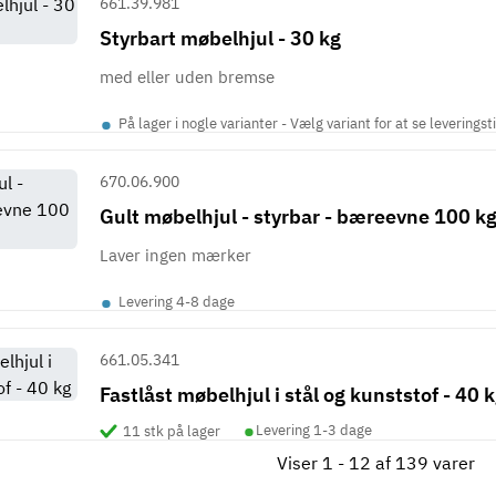
661.39.981
Styrbart møbelhjul - 30 kg
med eller uden bremse
•
På lager i nogle varianter - Vælg variant for at se leveringst
670.06.900
Gult møbelhjul - styrbar - bæreevne 100 k
Laver ingen mærker
•
Levering 4-8 dage
661.05.341
Fastlåst møbelhjul i stål og kunststof - 40 
•
Levering 1-3 dage
11 stk på lager
Viser 1 - 12 af 139 varer