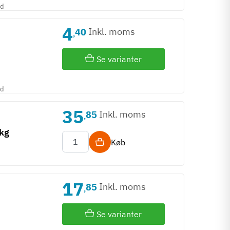
id
4
Inkl. moms
40
,
Se varianter
id
35
Inkl. moms
85
,
 kg
Køb
17
Inkl. moms
85
,
Se varianter