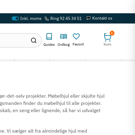
Kontakt os
Ring 92 45 34 51
0
Favorit
Kurv
Guides
Ordbog
gør-det-selv projekter. Møbelhjul eller skjulte hjul
smanden finder du møbelhjul til alle projekter.
sskab, en seng eller lignende, så har vi udvalget
e. Vi sælger alt fra almindelige hjul med