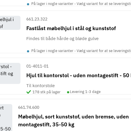
•
På lager i nogle varianter - Vælg variant for at se leveringst
661.23.322
Fastlåst møbelhjul i stål og kunststof
Findes til både hårde og bløde gulve
•
På lager i nogle varianter - Vælg variant for at se leveringst
01-4011-01
Hjul til kontorstol - uden montagestift - 50
Til kontorstole
•
Levering 1-3 dage
178 stk på lager
661.74.600
Møbelhjul, sort kunststof, uden bremse, uden
montagestift, 35-50 kg