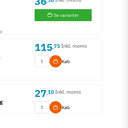
36
30
,
Se varianter
id
115
Inkl. moms
75
,
g
Køb
27
Inkl. moms
10
,
kg
Køb