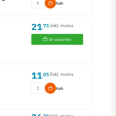
Køb
21
Inkl. moms
75
,
Se varianter
11
Inkl. moms
05
,
Køb
Inkl. moms