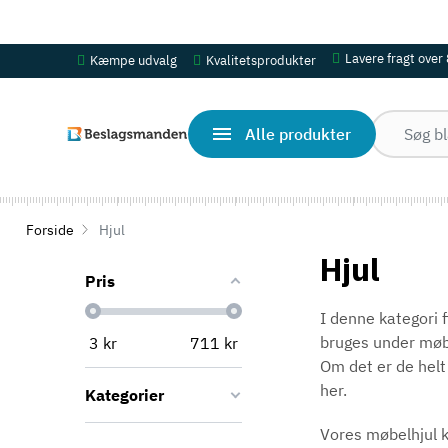
OBS! Se ferie åbningstider her
Lavere fragt over
Kæmpe udvalg
Kvalitetsprodukter
Alle produkter
Forside
Hjul
Hjul
Pris
I denne kategori f
bruges under møbl
3
kr
711
kr
Om det er de helt 
her.
Kategorier
Vores møbelhjul k