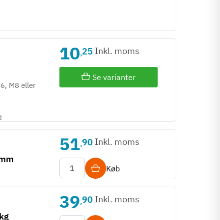
10
Inkl. moms
25
,
Se varianter
6, M8 eller
d
51
Inkl. moms
90
,
2 mm
Køb
39
Inkl. moms
90
,
 kg