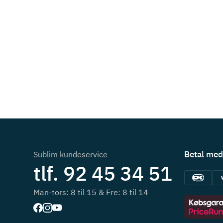
Betal med
Sublim kundeservice
tlf. 92 45 34 51
Man-tors: 8 til 15 & Fre: 8 til 14