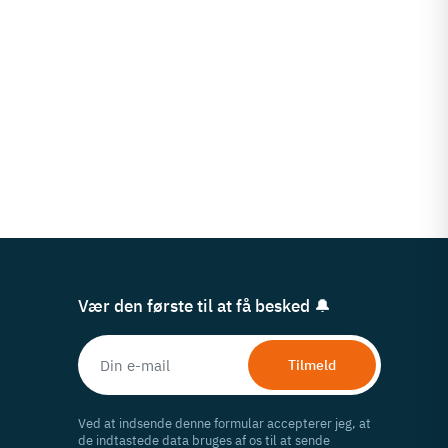
Vær den første til at få besked 🔔
Tilmeld
Ved at indsende denne formular accepterer jeg, at
de indtastede data bruges af os til at sende