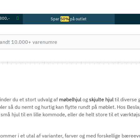
 800,-
Spar
50%
på outlet
inder du et stort udvalg af
møbelhjul
og
skjulte hjul
til diverse 
er så du nemt og hurtig kan flytte rundt på møblet. Hos Beslag
små hjul til en lille kommode, eller de helt store til et værktøj
ommer i et utal af varianter, farver og med forskellige bæreevn