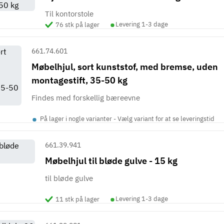
Til kontorstole
•
Levering 1-3 dage
76 stk på lager
661.74.601
Møbelhjul, sort kunststof, med bremse, uden
montagestift, 35-50 kg
Findes med forskellig bæreevne
•
På lager i nogle varianter - Vælg variant for at se leveringstid
661.39.941
Møbelhjul til bløde gulve - 15 kg
til bløde gulve
•
Levering 1-3 dage
11 stk på lager