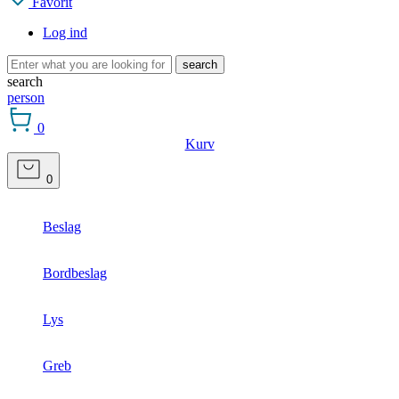
Favorit
Log ind
search
search
person
0
Kurv
0
Beslag
Bordbeslag
Lys
Greb