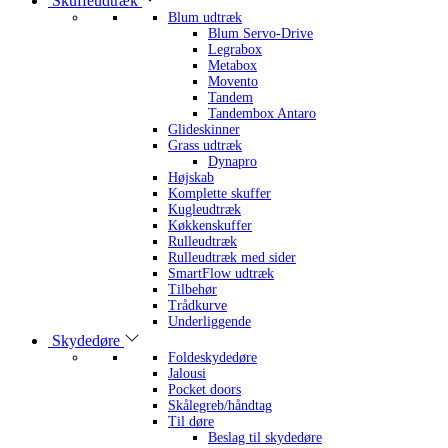
Skuffeudtræk
Blum udtræk
Blum Servo-Drive
Legrabox
Metabox
Movento
Tandem
Tandembox Antaro
Glideskinner
Grass udtræk
Dynapro
Højskab
Komplette skuffer
Kugleudtræk
Køkkenskuffer
Rulleudtræk
Rulleudtræk med sider
SmartFlow udtræk
Tilbehør
Trådkurve
Underliggende
Skydedøre
Foldeskydedøre
Jalousi
Pocket doors
Skålegreb/håndtag
Til døre
Beslag til skydedøre