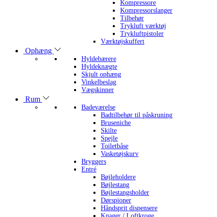
Kompressore
Kompressorslanger
Tilbehør
Trykluft værktøj
Trykluftpistoler
Værktøjskuffert
Ophæng
Hyldebærere
Hyldeknægte
Skjult ophæng
Vinkelbeslag
Vægskinner
Rum
Badeværelse
Badtilbehør til påskruning
Bruseniche
Skilte
Spejle
Toiletbåse
Vasketøjskurv
Bryggers
Entré
Bøjleholdere
Bøjlestang
Bøjlestangsholder
Dørspioner
Håndsprit dispensere
Knager / Loftkroge