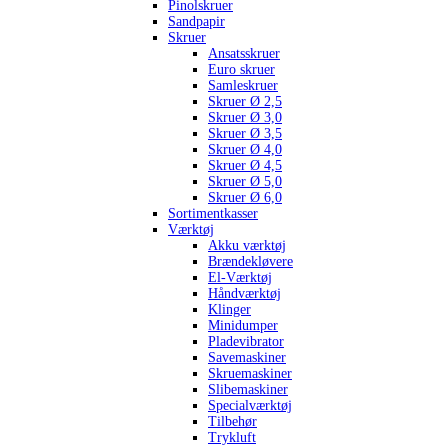
Pinolskruer
Sandpapir
Skruer
Ansatsskruer
Euro skruer
Samleskruer
Skruer Ø 2,5
Skruer Ø 3,0
Skruer Ø 3,5
Skruer Ø 4,0
Skruer Ø 4,5
Skruer Ø 5,0
Skruer Ø 6,0
Sortimentkasser
Værktøj
Akku værktøj
Brændekløvere
El-Værktøj
Håndværktøj
Klinger
Minidumper
Pladevibrator
Savemaskiner
Skruemaskiner
Slibemaskiner
Specialværktøj
Tilbehør
Trykluft