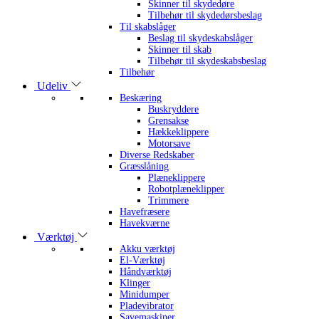
Skinner til skydedøre
Tilbehør til skydedørsbeslag
Til skabslåger
Beslag til skydeskabslåger
Skinner til skab
Tilbehør til skydeskabsbeslag
Tilbehør
Udeliv
Beskæring
Buskryddere
Grensakse
Hækkeklippere
Motorsave
Diverse Redskaber
Græsslåning
Plæneklippere
Robotplæneklipper
Trimmere
Havefræsere
Havekværne
Værktøj
Akku værktøj
El-Værktøj
Håndværktøj
Klinger
Minidumper
Pladevibrator
Savemaskiner