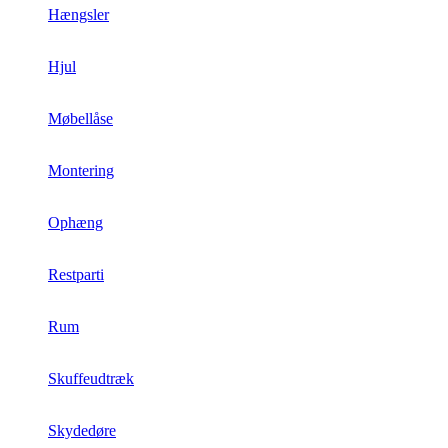
Hængsler
Hjul
Møbellåse
Montering
Ophæng
Restparti
Rum
Skuffeudtræk
Skydedøre