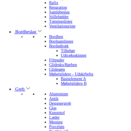
Rafix
Reparation
Samlebeslag
Stillefødder
Tætningslister
Ventilationsriste
Bordbeslag
Bordben
Bordsamlinger
Bordudtræk
Tilbehør
Udtræksskinner
Filtpuder
Glidesko/Rørben
Glidesøm
Møbelglidere - Udskiftelig
Basiselement A
Møbelglidere B
Greb
Aluminium
Antik
Designergreb
Glas
Kunststof
Læder
Messing
Porcelæn