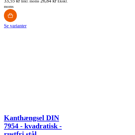
33,55 kr
26,84 kr
Inkl. moms
Ekskl.
moms
Se varianter
Kanthængsel DIN
7954 - kvadratisk -
rustfri stål