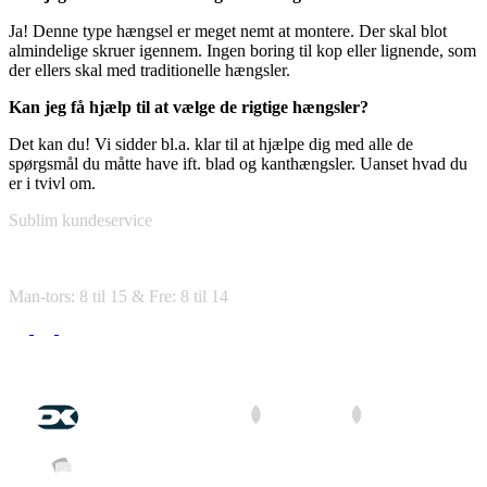
Ja! Denne type hængsel er meget nemt at montere. Der skal blot
almindelige skruer igennem. Ingen boring til kop eller lignende, som
der ellers skal med traditionelle hængsler.
Kan jeg få hjælp til at vælge de rigtige hængsler?
Det kan du! Vi sidder bl.a. klar til at hjælpe dig med alle de
spørgsmål du måtte have ift. blad og kanthængsler. Uanset hvad du
er i tvivl om.
Sublim kundeservice
tlf. 92 45 34 51
Man-tors: 8 til 15 & Fre: 8 til 14
Betal med