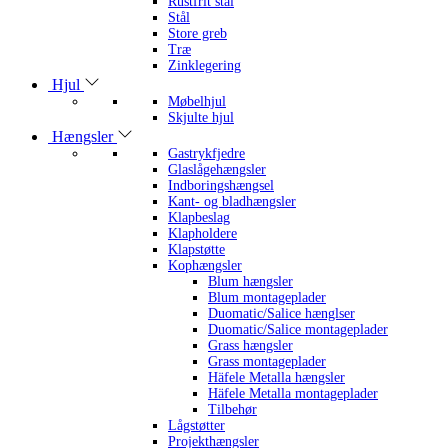
Rustfrit stål
Stål
Store greb
Træ
Zinklegering
Hjul
Møbelhjul
Skjulte hjul
Hængsler
Gastrykfjedre
Glaslågehængsler
Indboringshængsel
Kant- og bladhængsler
Klapbeslag
Klapholdere
Klapstøtte
Kophængsler
Blum hængsler
Blum montageplader
Duomatic/Salice hænglser
Duomatic/Salice montageplader
Grass hængsler
Grass montageplader
Häfele Metalla hængsler
Häfele Metalla montageplader
Tilbehør
Lågstøtter
Projekthængsler