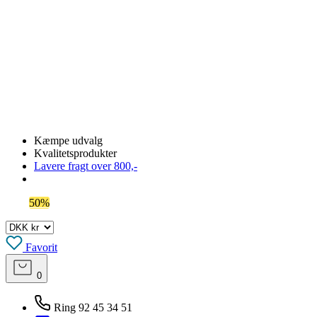
Kæmpe udvalg
Kvalitetsprodukter
Lavere fragt over 800,-
Spar
50%
på outlet
Favorit
0
Ring 92 45 34 51