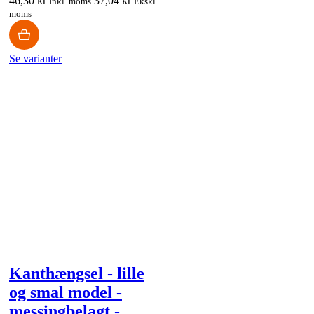
46,30 kr
37,04 kr
Inkl. moms
Ekskl.
moms
Se varianter
Kanthængsel - lille
og smal model -
messingbelagt -