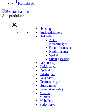
Kontakt os
Alle produkter
Alle produkter
Beslag
Anslagsdæmpere
Bådbeslag
Anker
Karabinhager
Rustfri hængsler
Rustfri knager
Sjækel
Surringsbeslag
Drejebeslag
Dækknapper
Dørlukker
Dørstopper
Gelænder
Gevindstænger
Husnummer
Kasselukkebeslag
Maxifix
Minifix
Møbelben
Paskvilgreb