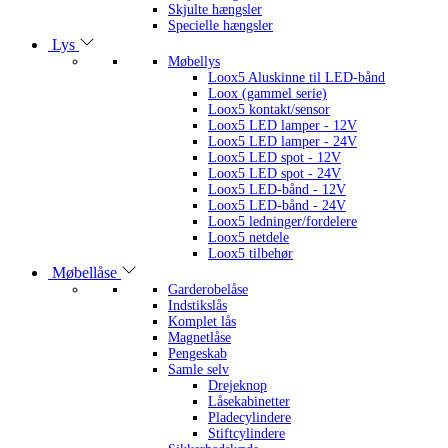
Skjulte hængsler
Specielle hængsler
Lys
Møbellys
Loox5 Aluskinne til LED-bånd
Loox (gammel serie)
Loox5 kontakt/sensor
Loox5 LED lamper - 12V
Loox5 LED lamper - 24V
Loox5 LED spot - 12V
Loox5 LED spot - 24V
Loox5 LED-bånd - 12V
Loox5 LED-bånd - 24V
Loox5 ledninger/fordelere
Loox5 netdele
Loox5 tilbehør
Møbellåse
Garderobelåse
Indstikslås
Komplet lås
Magnetlåse
Pengeskab
Samle selv
Drejeknop
Låsekabinetter
Pladecylindere
Stiftcylindere