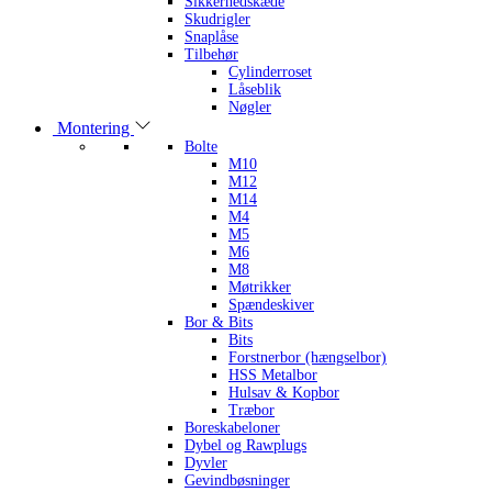
Sikkerhedskæde
Skudrigler
Snaplåse
Tilbehør
Cylinderroset
Låseblik
Nøgler
Montering
Bolte
M10
M12
M14
M4
M5
M6
M8
Møtrikker
Spændeskiver
Bor & Bits
Bits
Forstnerbor (hængselbor)
HSS Metalbor
Hulsav & Kopbor
Træbor
Boreskabeloner
Dybel og Rawplugs
Dyvler
Gevindbøsninger