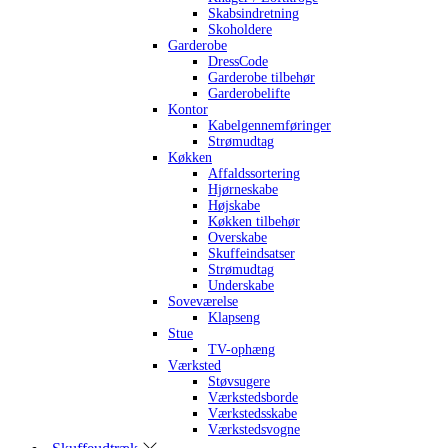
Skabsindretning
Skoholdere
Garderobe
DressCode
Garderobe tilbehør
Garderobelifte
Kontor
Kabelgennemføringer
Strømudtag
Køkken
Affaldssortering
Hjørneskabe
Højskabe
Køkken tilbehør
Overskabe
Skuffeindsatser
Strømudtag
Underskabe
Soveværelse
Klapseng
Stue
TV-ophæng
Værksted
Støvsugere
Værkstedsborde
Værkstedsskabe
Værkstedsvogne