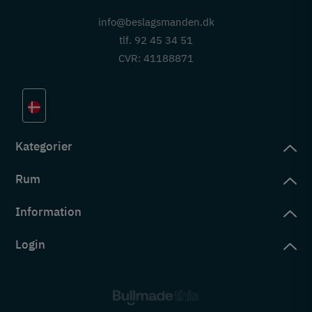
info@beslagsmanden.dk
tlf. 92 45 34 51
CVR: 41188871
Kategorier
Rum
slag
rd
Information
deværelse
eb
yggers
Login
vering
ul
tré
tingelser
ngsler
g ind på konto
rderobe
em er vi
s
ne ordrer