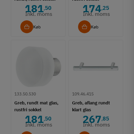
181
174
50
25
,
,
Inkl. moms
Inkl. moms
Køb
Køb
133.50.530
109.46.415
Greb, rundt mat glas,
Greb, aflang rundt
rustfri sokkel
klart glas
181
267
50
85
,
,
Inkl. moms
Inkl. moms