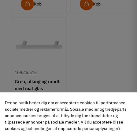
Køb
Køb
109.46.515
Greb, aflang og rundt
med mat glas
308
20
,
Denne butik beder dig om at acceptere cookies til performance,
Inkl. moms
sociale medier og reklameformål. Sociale medier og tredjeparts
annoncecookies bruges til at tilbyde dig funktionaliteter og
Køb
tilpassede annoncer på sociale medier. Vil du acceptere disse
FILTER
cookies og behandlingen af implicerede personoplysninger?
Viser 1 - 5 af 5 varer