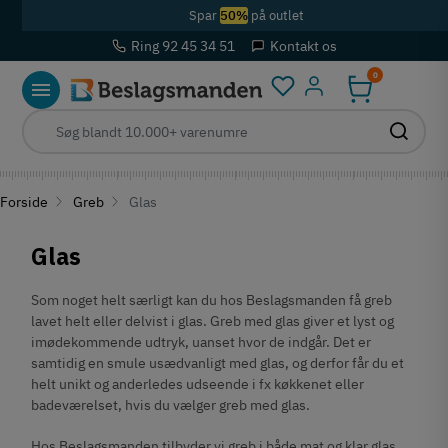
Spar
50%
på outlet
Ring 92 45 34 51
Kontakt os
0
Log ind
Forside
Greb
Glas
Glas
Som noget helt særligt kan du hos Beslagsmanden få greb
lavet helt eller delvist i glas. Greb med glas giver et lyst og
imødekommende udtryk, uanset hvor de indgår. Det er
samtidig en smule usædvanligt med glas, og derfor får du et
helt unikt og anderledes udseende i fx køkkenet eller
badeværelset, hvis du vælger greb med glas.
Hos Beslagsmanden tilbyder vi greb i både mat og klar glas,