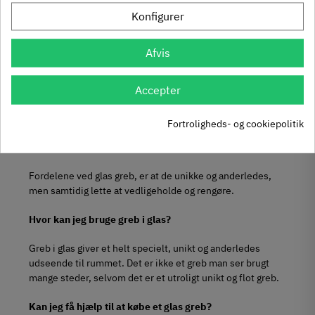
Konfigurer
Afvis
Hvor kan jeg købe greb i glas?
Hos Beslagsmanden finder du et udvalg af greb i glas. Du
Accepter
kan finde både knopgreb og almindelige aflange greb i klar
eller mat glas.
Fortroligheds- og cookiepolitik
Hvilke fordele er der ved greb i glas?
Fordelene ved glas greb, er at de unikke og anderledes,
men samtidig lette at vedligeholde og rengøre.
Hvor kan jeg bruge greb i glas?
Greb i glas giver et helt specielt, unikt og anderledes
udseende til rummet. Det er ikke et greb man ser brugt
mange steder, selvom det er et utroligt unikt og flot greb.
Kan jeg få hjælp til at købe et glas greb?