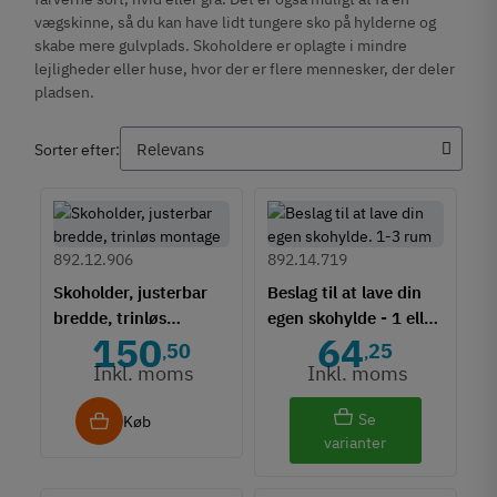
vægskinne, så du kan have lidt tungere sko på hylderne og
skabe mere gulvplads. Skoholdere er oplagte i mindre
lejligheder eller huse, hvor der er flere mennesker, der deler
pladsen.
Sorter efter:
892.12.906
892.14.719
Skoholder, justerbar
Beslag til at lave din
bredde, trinløs
egen skohylde - 1 eller
150
64
montage
2 rum
50
25
,
,
Inkl. moms
Inkl. moms
Se
Køb
varianter