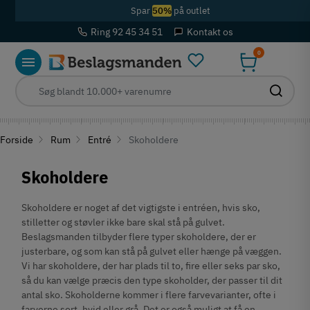
Spar
50%
på outlet
Ring 92 45 34 51
Kontakt os
0
Forside
Rum
Entré
Skoholdere
Skoholdere
Skoholdere er noget af det vigtigste i entréen, hvis sko,
stilletter og støvler ikke bare skal stå på gulvet.
Beslagsmanden tilbyder flere typer skoholdere, der er
justerbare, og som kan stå på gulvet eller hænge på væggen.
Vi har skoholdere, der har plads til to, fire eller seks par sko,
så du kan vælge præcis den type skoholder, der passer til dit
antal sko. Skoholderne kommer i flere farvevarianter, ofte i
farverne sort, hvid eller grå. Det er også muligt at få en