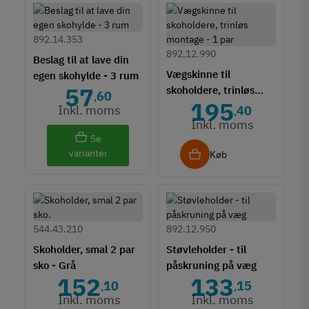
892.14.353
892.12.990
Beslag til at lave din
Vægskinne til
egen skohylde - 3 rum
57
skoholdere, trinløs
60
,
195
montage - 1 par
Inkl. moms
40
,
Inkl. moms
Se
varianter
Køb
544.43.210
892.12.950
Skoholder, smal 2 par
Støvleholder - til
sko - Grå
påskruning på væg
152
133
10
15
,
,
Inkl. moms
Inkl. moms