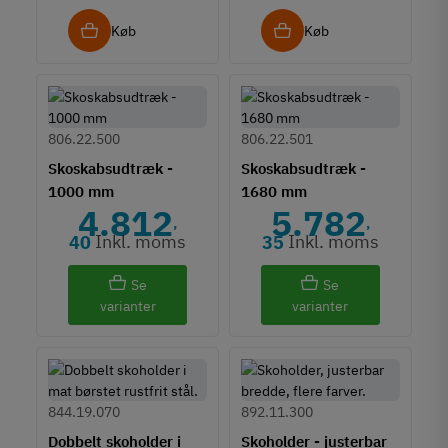
Køb
Køb
806.22.500
806.22.501
Skoskabsudtræk -
Skoskabsudtræk -
1000 mm
1680 mm
4.812
5.782
,
,
Inkl. moms
Inkl. moms
40
35
Se
Se
varianter
varianter
844.19.070
892.11.300
Dobbelt skoholder i
Skoholder - justerbar