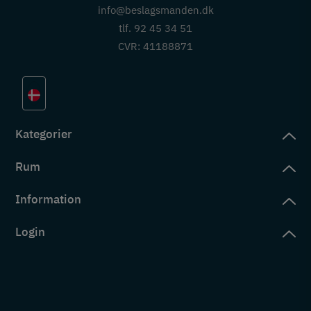
info@beslagsmanden.dk
tlf. 92 45 34 51
CVR: 41188871
Kategorier
Rum
slag
rd
Information
deværelse
eb
yggers
Login
vering
ul
tré
tingelser
ngsler
g ind på konto
rderobe
em er vi
s
ne ordrer
ntor
okie- og privatlivspolitik