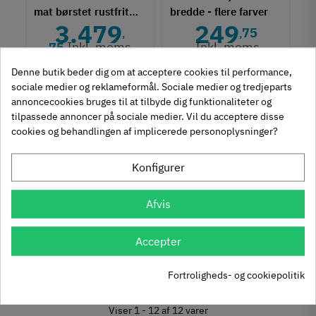
mat børstet rustfrit
bredde - flere farver
3.479
249
stål.
75
,
,
Inkl. moms
Inkl. moms
75
Denne butik beder dig om at acceptere cookies til performance,
Se
Se
sociale medier og reklameformål. Sociale medier og tredjeparts
varianter
varianter
annoncecookies bruges til at tilbyde dig funktionaliteter og
tilpassede annoncer på sociale medier. Vil du acceptere disse
FILTER
cookies og behandlingen af implicerede personoplysninger?
Konfigurer
544.43.766
544.43.757
Skoholder, bred 6 par
Skoholder, bred 4 par
sko, hvid.
sko, hvid.
Afvis
141
118
50
00
,
,
Inkl. moms
Inkl. moms
Accepter
Køb
Køb
Fortroligheds- og cookiepolitik
Viser 1 - 12 af 12 varer