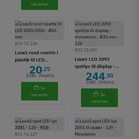
varianter
833.72.126
833.72.055
Loox5 rund rosette i
Loox5 LED 2093
plastik til LED
20
spotlys til display -
2025/2026 - Ø58 mm
25
,
244
monokrom - Ø35 mm -
Inkl. moms
30
,
12V
Inkl. moms
Se
varianter
Se
varianter
833.74.127