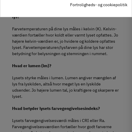
Fortroligheds- og cookiepolitik
Hvilken betydning har lysfarve/farvetemperatur for dit
lys?
Farvetemperaturen på dine lys måles i kelvin (K). Kelvin-
værdien fortæller hvor koldt eller varmt lyset opfattes. Jo
højere kelvin-værdien er, jo hvidere og koldere opfattes
lyset. Farvetemperaturen/lysfarven på dine lys har stor
betydning for belysningen og stemningen i rummet.
Hvad er lumen (lm)?
Lysets styrke måles i lumen. Lumen angiver mængden af
lys fra lyskilden, altså hvor meget lys en lyskilde
udsender. Jo højere lumen tal, jo kraftigere og skarpere er
lyset.
Hvad betyder lysets farvegengivelsesindeks?
Lysets farvegengivelsesværdi måles i CRI eller Ra.
Farvegengivelsesværdien fortæller hvor godt farverne