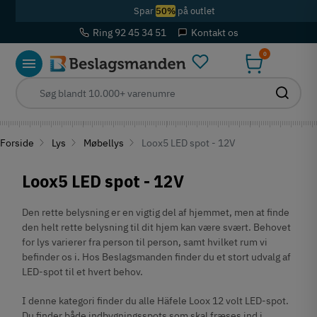
Spar
50%
på outlet
Ring 92 45 34 51
Kontakt os
0
Forside
Lys
Møbellys
Loox5 LED spot - 12V
Loox5 LED spot - 12V
Den rette belysning er en vigtig del af hjemmet, men at finde
den helt rette belysning til dit hjem kan være svært. Behovet
for lys varierer fra person til person, samt hvilket rum vi
befinder os i. Hos Beslagsmanden finder du et stort udvalg af
LED-spot til et hvert behov.
I denne kategori finder du alle Häfele Loox 12 volt LED-spot.
Du finder både indbygningsspots som skal fræses ind i