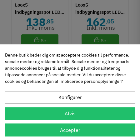
Loox5
Loox5
indbygningsspot LED
indbygningsspot LED
138
162
2022 - 12V -
2048 - 12V - Multi-
85
05
,
,
Monokrom
hvid
Inkl. moms
Inkl. moms
Se
Se
varianter
varianter
Denne butik beder dig om at acceptere cookies til performance,
sociale medier og reklameformål. Sociale medier og tredjeparts
Viser 1 - 12 af 36 varer
annoncecookies bruges til at tilbyde dig funktionaliteter og
tilpassede annoncer på sociale medier. Vil du acceptere disse
Indlæs flere
FILTER
cookies og behandlingen af implicerede personoplysninger?
Konfigurer
Häfele Loox LED-spots fås med forskellige lysfarver,
lysstyrke, farvegengivelsesindeks, spredningsvinkel osv.,
du skal blot vælge hvilke parametre der er vigtig i forhold
Afvis
til det lys du leder efter. Alle Häfele Loox 12 volt LED-spot
er produceret i topkvalitet, er energivenlige og de
Accepter
tilsluttes let til en 12 volt netdel med de små
tilslutningsstik.