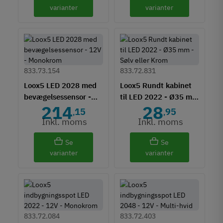
varianter
varianter
833.73.154
833.72.831
Loox5 LED 2028 med
Loox5 Rundt kabinet
bevægelsessensor -
til LED 2022 - Ø35 mm
214
28
12V - Monokrom
- Sølv eller Krom
15
95
,
,
Inkl. moms
Inkl. moms
Se
Se
varianter
varianter
833.72.084
833.72.403