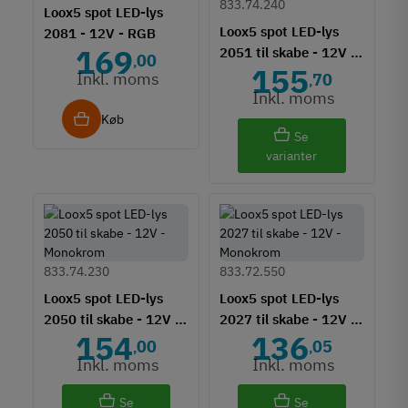
833.74.240
Loox5 spot LED-lys
Loox5 spot LED-lys
2081 - 12V - RGB
169
2051 til skabe - 12V -
00
,
155
Monokrom
Inkl. moms
70
,
Inkl. moms
Køb
Se
varianter
833.74.230
833.72.550
Loox5 spot LED-lys
Loox5 spot LED-lys
2050 til skabe - 12V -
2027 til skabe - 12V -
154
136
Monokrom
Monokrom
00
05
,
,
Inkl. moms
Inkl. moms
Se
Se