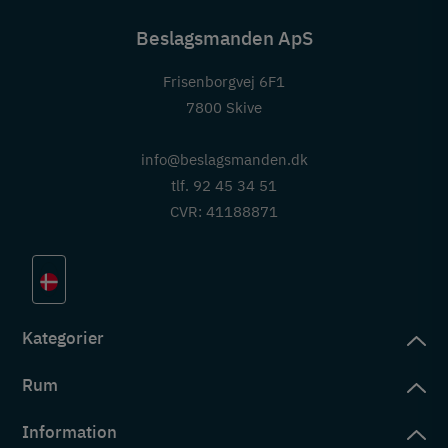
Beslagsmanden ApS
Frisenborgvej 6F1
7800 Skive
info@beslagsmanden.dk
tlf. 92 45 34 51
CVR: 41188871
Kategorier
Rum
slag
rd
Information
deværelse