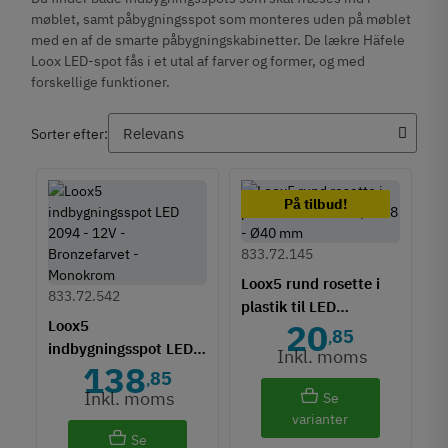
møblet, samt påbygningsspot som monteres uden på møblet
med en af de smarte påbygningskabinetter. De lækre Häfele
Loox LED-spot fås i et utal af farver og former, og med
forskellige funktioner.
Sorter efter:
På tilbud!
833.72.145
Loox5 rund rosette i
833.72.542
plastik til LED
Loox5
20
2040/3008 - Ø40 mm
85
,
indbygningsspot LED
Inkl. moms
138
2094 - 12V -
85
,
Bronzefarvet -
Inkl. moms
Se
Monokrom
varianter
Se