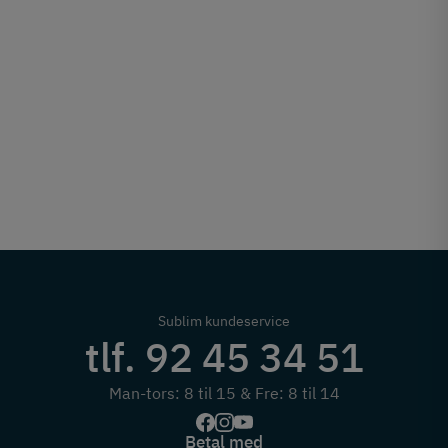
Sublim kundeservice
tlf. 92 45 34 51
Man-tors: 8 til 15 & Fre: 8 til 14
Betal med