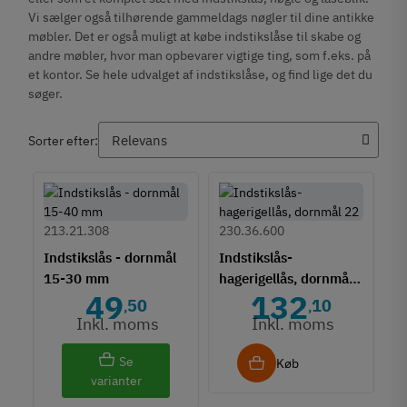
Vi sælger også tilhørende gammeldags nøgler til dine antikke
møbler. Det er også muligt at købe indstikslåse til skabe og
andre møbler, hvor man opbevarer vigtige ting, som f.eks. på
et kontor. Se hele udvalget af indstikslåse, og find lige det du
søger.
Sorter efter:
213.21.308
230.36.600
Indstikslås - dornmål
Indstikslås-
15-30 mm
hagerigellås, dornmål
49
132
22 mm
50
10
,
,
Inkl. moms
Inkl. moms
Se
Køb
varianter