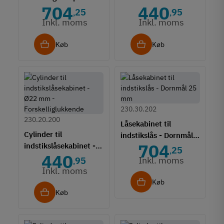
704
440
Forskelliglukkende
Ø22 mm -
25
95
,
,
Enslukkende
Inkl. moms
Inkl. moms
Køb
Køb
230.30.202
230.20.200
Låsekabinet til
Cylinder til
indstikslås - Dornmål
704
indstikslåsekabinet -
25 mm
25
,
440
Ø22 mm -
Inkl. moms
95
,
Forskelliglukkende
Inkl. moms
Køb
Køb