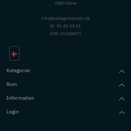
7800 Skive
info@beslagsmanden.dk
tlf. 92 45 34 51
CVR: 41188871
Kategorier
Rum
slag
rd
Information
deværelse
eb
yggers
Login
vering
ul
tré
tingelser
ngsler
g ind på konto
rderobe