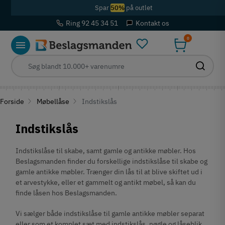
Spar
50%
på outlet
Ring 92 45 34 51
Kontakt os
0
Forside
Møbellåse
Indstikslås
Indstikslås
Indstikslåse til skabe, samt gamle og antikke møbler. Hos
Beslagsmanden finder du forskellige indstikslåse til skabe og
gamle antikke møbler. Trænger din lås til at blive skiftet ud i
et arvestykke, eller et gammelt og antikt møbel, så kan du
finde låsen hos Beslagsmanden.
Vi sælger både indstikslåse til gamle antikke møbler separat
eller som et komplet sæt med indstikslås, nøgle og låseblik.