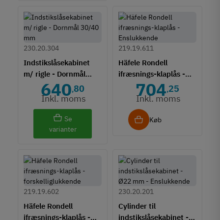
230.20.304
219.19.611
Indstikslåsekabinet
Häfele Rondell
m/ rigle - Dornmål
ifræsnings-klaplås -
640
704
30/40 mm
Enslukkende
80
25
,
,
Inkl. moms
Inkl. moms
Se
Køb
varianter
219.19.602
230.20.201
Häfele Rondell
Cylinder til
ifræsnings-klaplås -
indstikslåsekabinet -