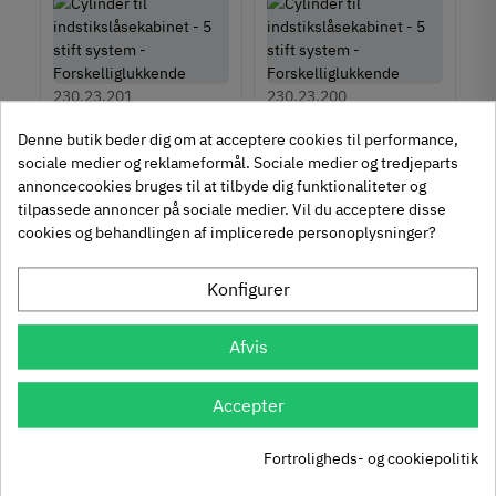
230.23.201
230.23.200
Cylinder til
Cylinder til
Denne butik beder dig om at acceptere cookies til performance,
indstikslåsekabinet - 5
indstikslåsekabinet - 5
sociale medier og reklameformål. Sociale medier og tredjeparts
519
519
stift system -
stift system -
55
55
annoncecookies bruges til at tilbyde dig funktionaliteter og
,
,
Enslukkende
Forskelliglukkende
Inkl. moms
Inkl. moms
tilpassede annoncer på sociale medier. Vil du acceptere disse
FILTER
cookies og behandlingen af implicerede personoplysninger?
Køb
Køb
Konfigurer
Afvis
238.06.108
230.37.256
Accepter
Indstikslås-
Låsekabinet til
hagerigellås
144
indstikslås - Dornmål
Fortroligheds- og cookiepolitik
70
,
101
22 mm
Inkl. moms
20
,