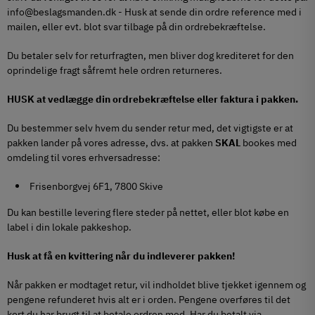
info@beslagsmanden.dk
- Husk at sende din ordre reference med i
mailen, eller evt. blot svar tilbage på din ordrebekræftelse.
Du betaler selv for returfragten, men bliver dog krediteret for den
oprindelige fragt såfremt hele ordren returneres.
HUSK at vedlægge din ordrebekræftelse eller faktura i pakken.
Du bestemmer selv hvem du sender retur med, det vigtigste er at
pakken lander på vores adresse, dvs. at pakken
SKAL
bookes med
omdeling til vores erhversadresse:
Frisenborgvej 6F1, 7800 Skive
Du kan bestille levering flere steder på nettet, eller blot købe en
label i din lokale pakkeshop.
Husk at få en kvittering når du indleverer pakken!
Når pakken er modtaget retur, vil indholdet blive tjekket igennem og
pengene refunderet hvis alt er i orden. Pengene overføres til det
kort du har brugt til at betale ordren med. Har du betalt via