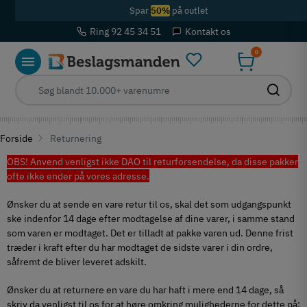
Spar
50%
på outlet
Ring 92 45 34 51
Kontakt os
0
Forside
Returnering
OBS! Anvend venligst ikke DAO til returforsendelse, da disse pakker
ofte ikke ender på vores adresse.
Ønsker du at sende en vare retur til os, skal det som udgangspunkt
ske indenfor 14 dage efter modtagelse af dine varer, i samme stand
som varen er modtaget. Det er tilladt at pakke varen ud. Denne frist
træder i kraft efter du har modtaget de sidste varer i din ordre,
såfremt de bliver leveret adskilt.
Ønsker du at returnere en vare du har haft i mere end 14 dage, så
skriv da venligst til os for at høre omkring mulighederne for dette på: