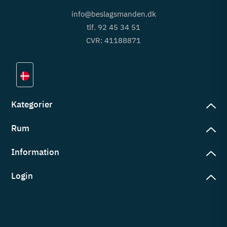
info@beslagsmanden.dk
tlf. 92 45 34 51
CVR: 41188871
Kategorier
Rum
slag
rd
Information
deværelse
eb
yggers
Login
vering
ul
tré
tingelser
ngsler
g ind på konto
rderobe
em er vi
s
ne ordrer
ntor