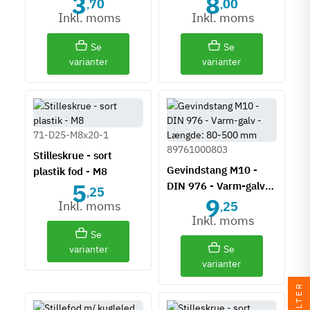
3
8
70
00
,
,
Inkl. moms
Inkl. moms
Se
Se
varianter
varianter
71-D25-M8x20-1
89761000803
Stilleskrue - sort
Gevindstang M10 -
plastik fod - M8
5
DIN 976 - Varm-galv -
25
,
9
Længde: 80-500 mm
Inkl. moms
25
,
Inkl. moms
Se
varianter
Se
varianter
FILTER