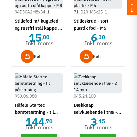
94D30A2M8x34-1
71-D20-M5x25-1
Stillefod m/ kugleled
Stilleskrue - sort
og rustfri stål kappe -
plastik fod - M5
15
6
M8
00
30
,
,
Inkl. moms
Inkl. moms
Køb
Køb
950.06.080
045.24.100
Häfele Startec
Dækknap
børstetætning - til
selvklæbende i træ - Ø
144
3
påskruning
14 mm
70
45
,
,
Inkl. moms
Inkl. moms