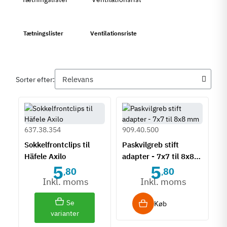
Tætningslister
Ventilationsriste
Sorter efter:
637.38.354
909.40.500
Sokkelfrontclips til
Paskvilgreb stift
Häfele Axilo
adapter - 7x7 til 8x8
5
5
mm
80
80
,
,
Inkl. moms
Inkl. moms
Se
Køb
varianter