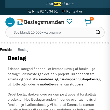
Spar
50%
på outlet
Ring 92 45 34 51
Kontakt os
0
Forside
Beslag
Beslag
I denne kategori finder du et kæmpe udvalg af forskellige
beslag til dit næste gør-det-selv projekt. Du finder alt fra
smarte og praktiske
samlebeslag
,
dækkapper
og
drejebeslag
,
til flotte og moderne
møbelben
eller
dørstoppere
.
Ordet beslag dækker over en kæmpe gruppe af forskellige
produkter. Hos Beslagsmanden finder du over tusindvis af
forskellige kvalitetsbeslag. Vi har et af Danmarks største
udvalg af beslag til gør-det-selv projekter, og helt sikkert