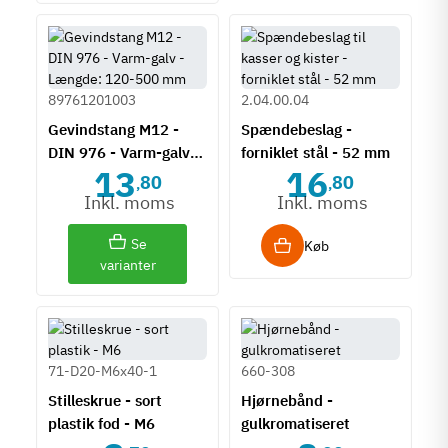
89761201003
2.04.00.04
Gevindstang M12 -
Spændebeslag -
DIN 976 - Varm-galv -
forniklet stål - 52 mm
13
16
Længde: 120-500 mm
80
80
,
,
Inkl. moms
Inkl. moms
Se
Køb
varianter
71-D20-M6x40-1
660-308
Stilleskrue - sort
Hjørnebånd -
plastik fod - M6
gulkromatiseret