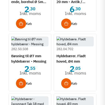
ende, borehul Ø 5mm
20 mm - Antik /
2
6
- Messing
bruneret
30
30
,
,
Inkl. moms
Inkl. moms
Køb
Køb
282.50.508
282.04.702
Bøsning til Ø7 mm
Hyldebærer. Fladt
hyldebærer - Messing
hoved, Ø4 mm
2
2
55
05
,
,
Inkl. moms
Inkl. moms
Køb
Køb