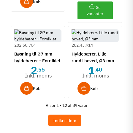
Køb
Se
varianter
282.50.704
282.43.914
Bøsning til Ø7 mm
Hyldebærer. Lille
hyldebærer - Forniklet
rundt hoved, Ø3 mm
2
1
55
40
,
,
Inkl. moms
Inkl. moms
Køb
Køb
Viser 1 - 12 af 89 varer
Indlæs flere