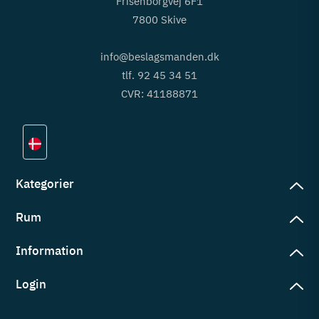
Frisenborgvej 6F1
7800 Skive
info@beslagsmanden.dk
tlf. 92 45 34 51
CVR: 41188871
Kategorier
Rum
slag
rd
Information
deværelse
eb
yggers
Login
vering
ul
tré
tingelser