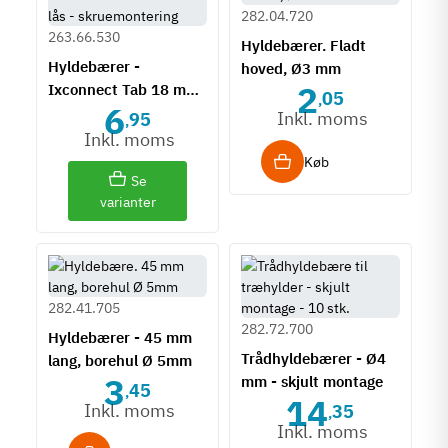
282.04.720
263.66.530
Hyldebærer. Fladt
Hyldebærer -
hoved, Ø3 mm
2
Ixconnect Tab 18 med
05
,
6
lås - skruemontering
Inkl. moms
95
,
Inkl. moms
Køb
Se
varianter
282.41.705
282.72.700
Hyldebærer - 45 mm
Trådhyldebærer - Ø4
lang, borehul Ø 5mm
3
mm - skjult montage
45
,
14
Inkl. moms
35
,
Inkl. moms