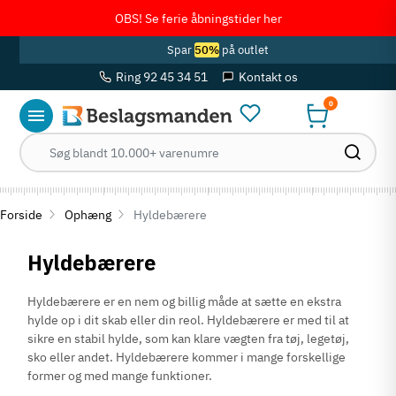
OBS! Se ferie åbningstider her
Spar
50%
på outlet
Ring 92 45 34 51
Kontakt os
0
Forside
Ophæng
Hyldebærere
Hyldebærere
Hyldebærere er en nem og billig måde at sætte en ekstra
hylde op i dit skab eller din reol. Hyldebærere er med til at
sikre en stabil hylde, som kan klare vægten fra tøj, legetøj,
sko eller andet. Hyldebærere kommer i mange forskellige
former og med mange funktioner.