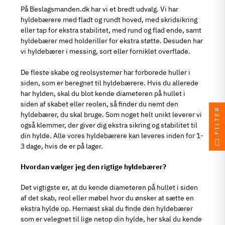
På Beslagsmanden.dk har vi et bredt udvalg. Vi har
hyldebærere med fladt og rundt hoved, med skridsikring
eller tap for ekstra stabilitet, med rund og flad ende, samt
hyldebærer med holderiller for ekstra støtte. Desuden har
vi hyldebærer i messing, sort eller forniklet overflade.
De fleste skabe og reolsystemer har forborede huller i
siden, som er beregnet til hyldebærere. Hvis du allerede
har hylden, skal du blot kende diameteren på hullet i
siden af skabet eller reolen, så finder du nemt den
FILTER
hyldebærer, du skal bruge. Som noget helt unikt leverer vi
også klemmer, der giver dig ekstra sikring og stabilitet til
din hylde. Alle vores hyldebærere kan leveres inden for 1-
3 dage, hvis de er på lager.
Hvordan vælger jeg den rigtige hyldebærer?
Det vigtigste er, at du kende diameteren på hullet i siden
af det skab, reol eller møbel hvor du ønsker at sætte en
ekstra hylde op. Hernæst skal du finde den hyldebærer
som er velegnet til lige netop din hylde, her skal du kende