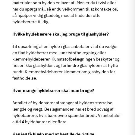
materialet som hylden er lavet af. Men er du i tvivl eller
har du spørgsmål, så er du velkommen til at kontakte os,
så hjælper vi dig glædelig med at finde de rette
hyldebærere til dig.
Hvilke hyldebærere skal jeg bruge til glashylder?
Til opsætning af en hylde i glas anbefaler vi at du vælger
en flad hyldebærer med kunststofbelægning eller
klemmehyldebærer. Kunststofbelægningen beskytter og
ridser ikke glashylden, og forhindre glashylden i at flytte
rundt. Klemmehyldebærer klemmer om glashylden for
fastholdelse.
Hvor mange hyldebærer skal man bruge?
Antallet af hyldebærer afhænger af hyldens størrelse,
længde og vægt. Beslagsmanden har et bred udvalg af
hyldebærere, hvis bæreevne spænder bredt. Vi anbefaler
altid 4 hyldebærer eller flere.
Kan jeg få hjælp med at bestille de rigtige