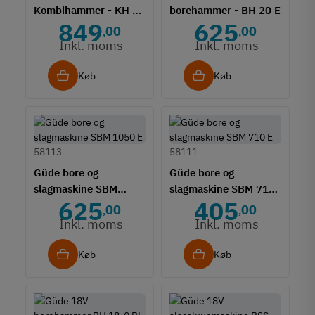
Kombihammer - KH 32
borehammer - BH 20 E
849
625
E
00
00
,
,
Inkl. moms
Inkl. moms
Køb
Køb
58113
58111
Güde bore og
Güde bore og
slagmaskine SBM
slagmaskine SBM 710
625
405
1050 E
E
00
00
,
,
Inkl. moms
Inkl. moms
Køb
Køb