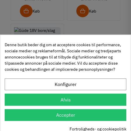
Køb
Køb
Denne butik beder dig om at acceptere cookies til performance,
58503
sociale medier og reklameformål. Sociale medier og tredjeparts
Güde 18V bore/slag
annoncecookies bruges til at tilbyde dig funktionaliteter og
tilpassede annoncer på sociale medier. Vil du acceptere disse
maskine BSB 18-0 -
450
FILTER
cookies og behandlingen af implicerede personoplysninger?
Uden batteri
00
,
Inkl. moms
Konfigurer
Køb
Afvis
Viser 1 - 9 af 9 varer
Accepter
Fortroligheds- og cookiepolitik