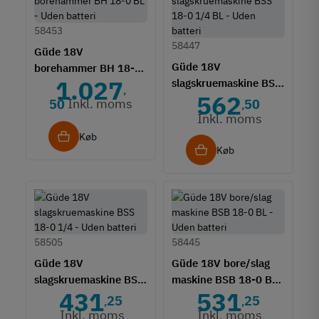
58453
58447
Güde 18V
Güde 18V
borehammer BH 18-0
1.027
slagskruemaskine BSS
BL - Uden batteri
,
562
18-0 1/4 BL - Uden
Inkl. moms
50
50
,
batteri
Inkl. moms
Køb
Køb
58505
58445
Güde 18V
Güde 18V bore/slag
slagskruemaskine BSS
maskine BSB 18-0 BL
431
531
18-0 1/4 - Uden
- Uden batteri
25
25
,
,
batteri
Inkl. moms
Inkl. moms