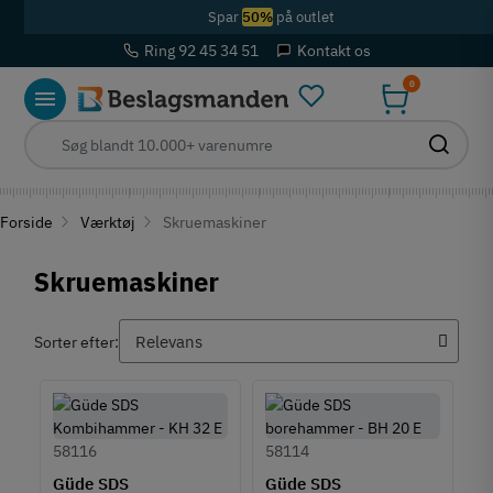
Spar
50%
på outlet
Ring 92 45 34 51
Kontakt os
0
Forside
Værktøj
Skruemaskiner
Skruemaskiner
Sorter efter:
58116
58114
Güde SDS
Güde SDS