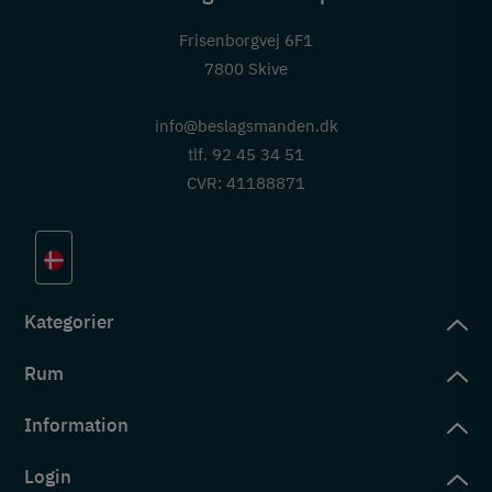
Frisenborgvej 6F1
7800 Skive
info@beslagsmanden.dk
tlf. 92 45 34 51
CVR: 41188871
Kategorier
Rum
slag
rd
Information
deværelse
eb
yggers
Login
vering