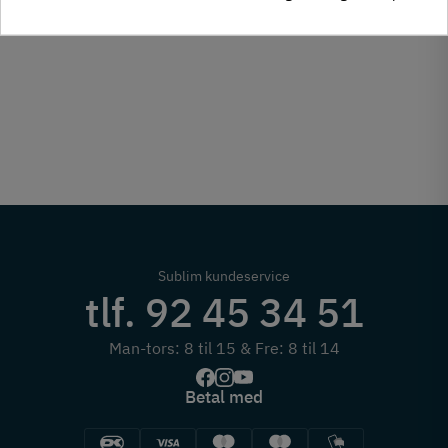
Sublim kundeservice
tlf. 92 45 34 51
Man-tors: 8 til 15 & Fre: 8 til 14
Betal med