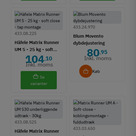
433.24.970
433.08.225
Blum Movento
Häfele Matrix Runner
dybdejustering
80
UM S - 25 kg - soft
95
,
104
close - tap montage
Inkl. moms
10
,
Inkl. moms
Køb
Se
varianter
433.08.525
433.03.650
Häfele Matrix Runner