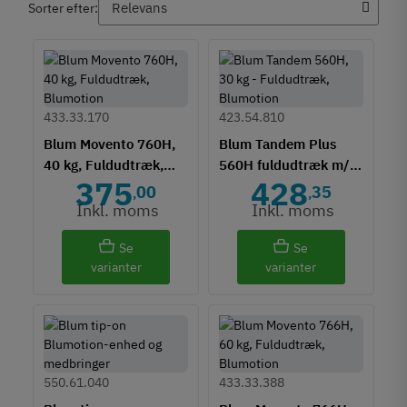
Sorter efter:
433.33.170
423.54.810
Blum Movento 760H,
Blum Tandem Plus
40 kg, Fuldudtræk,
560H fuldudtræk m/
375
428
Blumotion
Blumotion - 30 kg
00
35
,
,
Inkl. moms
Inkl. moms
Se
Se
varianter
varianter
550.61.040
433.33.388