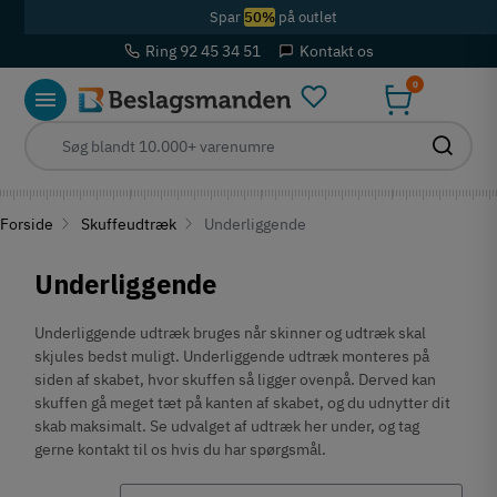
Spar
50%
på outlet
Ring 92 45 34 51
Kontakt os
0
Forside
Skuffeudtræk
Underliggende
Underliggende
Underliggende udtræk bruges når skinner og udtræk skal
skjules bedst muligt. Underliggende udtræk monteres på
siden af skabet, hvor skuffen så ligger ovenpå. Derved kan
skuffen gå meget tæt på kanten af skabet, og du udnytter dit
skab maksimalt. Se udvalget af udtræk her under, og tag
gerne kontakt til os hvis du har spørgsmål.