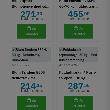
Blum tip-on
Blum Movento 766H,
Blumotion-enhed og
60-70 kg, Fuldudtræk,
271
455
medbringer
Blumotion
30
00
,
,
Inkl. moms
Inkl. moms
Se
Se
varianter
varianter
423.53.827
423.57.426
Blum Tandem 550H
Fuldudtræk m/ Push-
deludtræk m/
to-open - 30 kg -
214
287
Blumotion - 30 kg
tapmontage
15
50
,
,
Inkl. moms
Inkl. moms
Se
Se
varianter
varianter