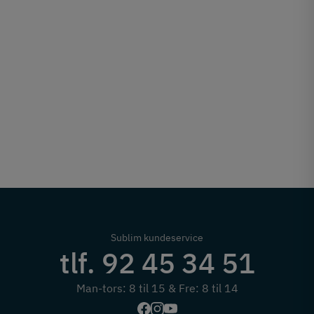
Sublim kundeservice
tlf. 92 45 34 51
Man-tors: 8 til 15 & Fre: 8 til 14