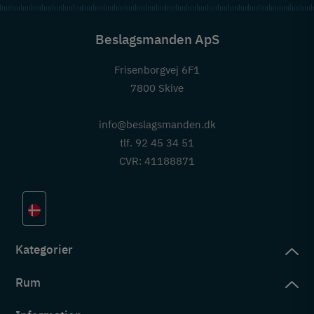
Beslagsmanden ApS
Frisenborgvej 6F1
7800 Skive
info@beslagsmanden.dk
tlf. 92 45 34 51
CVR: 41188871
Kategorier
Rum
slag
rd