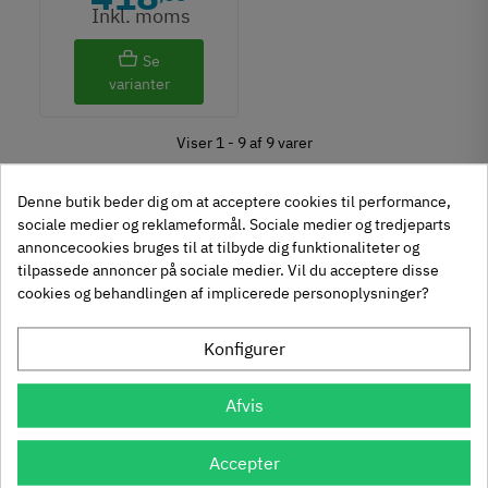
Inkl. moms
Se
varianter
Viser 1 - 9 af 9 varer
Denne butik beder dig om at acceptere cookies til performance,
sociale medier og reklameformål. Sociale medier og tredjeparts
Hvad bruger man en gastrykfjeder til?
annoncecookies bruges til at tilbyde dig funktionaliteter og
tilpassede annoncer på sociale medier. Vil du acceptere disse
En gastrykfjedre bruges til en dæmpet og kontrolleret
FILTER
cookies og behandlingen af implicerede personoplysninger?
åbning af dine låger
Konfigurer
Kan man bruge en gastrykfjeder til låger som åbner
nedad?
Afvis
Gastryksfjedre kan både bruges til låger som åbner op ad
og ned ad. En gastryksfjeder sikrer en kontrolleret og
Accepter
dæmpet åbning af låger som åbner nedad, og fungerer