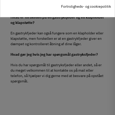
samtidig som en klapholder som forhindrer at lågen ikke
åbner yderligere end det ønskede.
Fortroligheds- og cookiepolitik
Hvad er forskellen på en gastrykfjeder og en klapholder
og klapstøtte?
En gastrykfjeder kan også fungere som en klapholder eller
klapstøtte, men forskellen er at en gastrykfjeder giver en
dæmpet og kontrolleret åbning af dine låger.
Hvad gør jeg hvis jeg har spørgsmål gastryksfjeder?
Hvis du har spørgsmål til gastryksfjeder eller andet, så er
du meget velkommen til at kontakte os på mail eller
telefon, så hjælper vi dig gerne med at besvare på opstået
spørgsmål.