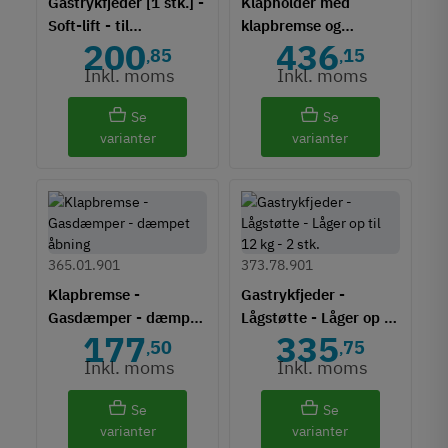
Gastrykfjeder [1 stk.] -
Klapholder med
Soft-lift - til
klapbremse og
200
436
Kesseböhmer lift
lukkedæmpning
85
15
,
,
beslag
Inkl. moms
Inkl. moms
Se
Se
varianter
varianter
365.01.901
373.78.901
Klapbremse -
Gastrykfjeder -
Gasdæmper - dæmpet
Lågstøtte - Låger op til
177
335
åbning
11 kg - 2 stk.
50
75
,
,
Inkl. moms
Inkl. moms
Se
Se
varianter
varianter