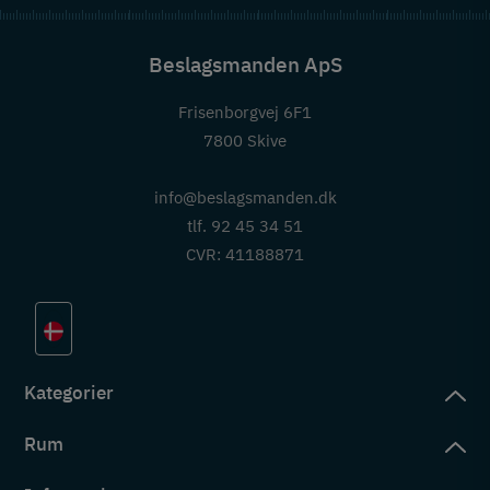
Beslagsmanden ApS
Frisenborgvej 6F1
7800 Skive
info@beslagsmanden.dk
tlf. 92 45 34 51
CVR: 41188871
Kategorier
Rum
slag
rd