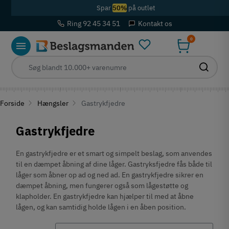
Spar
50%
på outlet
Ring 92 45 34 51
Kontakt os
0
Forside
Hængsler
Gastrykfjedre
Gastrykfjedre
En gastrykfjedre er et smart og simpelt beslag, som anvendes
til en dæmpet åbning af dine låger. Gastryksfjedre fås både til
låger som åbner op ad og ned ad. En gastrykfjedre sikrer en
dæmpet åbning, men fungerer også som lågestøtte og
klapholder. En gastrykfjedre kan hjælper til med at åbne
lågen, og kan samtidig holde lågen i en åben position.