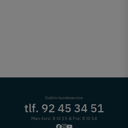
Sublim kundeservice
tlf. 92 45 34 51
Man-tors: 8 til 15 & Fre: 8 til 14