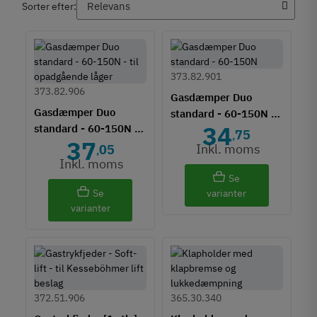
Sorter efter:
373.82.901
373.82.906
Gasdæmper Duo
Gasdæmper Duo
standard - 60-150N -
34
standard - 60-150N -
til nedadgående låger
75
,
37
til opadgående låger
Inkl. moms
05
,
Inkl. moms
Se
Se
varianter
varianter
372.51.906
365.30.340