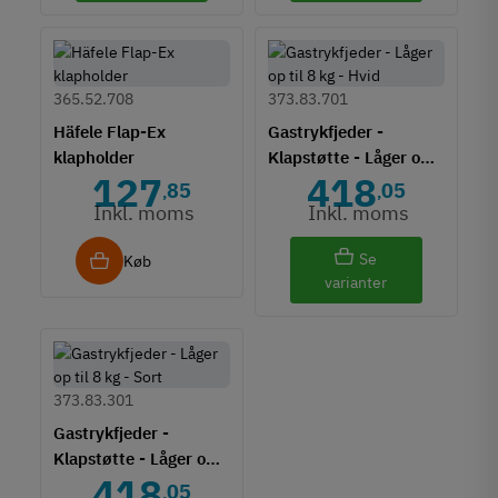
365.52.708
373.83.701
Häfele Flap-Ex
Gastrykfjeder -
klapholder
Klapstøtte - Låger op
127
418
til 8 kg - Hvid
85
05
,
,
Inkl. moms
Inkl. moms
Se
Køb
varianter
373.83.301
Gastrykfjeder -
Klapstøtte - Låger op
418
til 8 kg - Sort
05
,