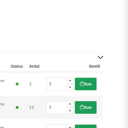
Status
Antal
Bestil
oms
2
Køb
oms
11
Køb
oms