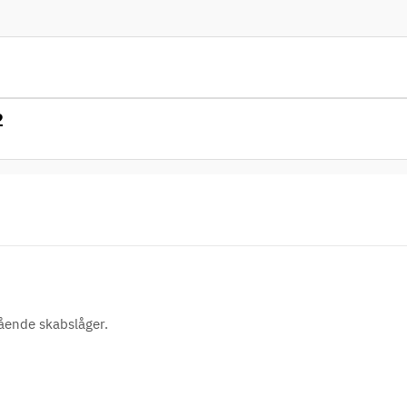
2
gående skabslåger.