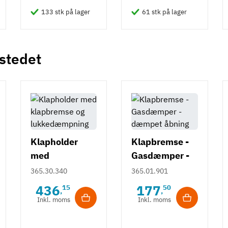
133 stk på lager
61 stk på lager
 stedet
Klapholder
Klapbremse -
med
Gasdæmper -
klapbremse og
dæmpet
365.30.340
365.01.901
lukkedæmpnin
åbning
436
177
15
50
,
,
g
Inkl. moms
Inkl. moms