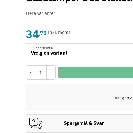
Flere varianter
34
75
Inkl. moms
,
Fjederkraft N
-
+
Vælg en var
Spørgsmål & Svar