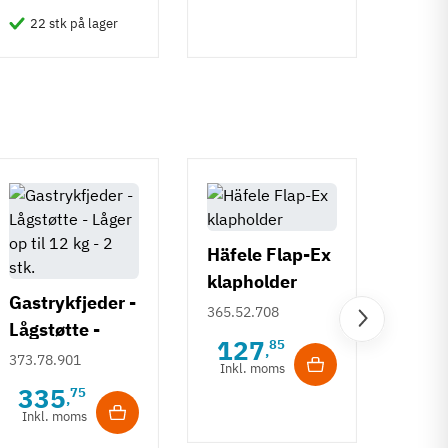
22 stk på lager
50 
Häfele Flap-Ex
klapholder
Gastrykfjeder -
365.52.708
Lågstøtte -
Gastr
127
85
,
Låger op til 11
373.78.901
Klaps
Inkl. moms
kg - 2 stk.
Låger
335
75
373.8
,
kg - 
Inkl. moms
41