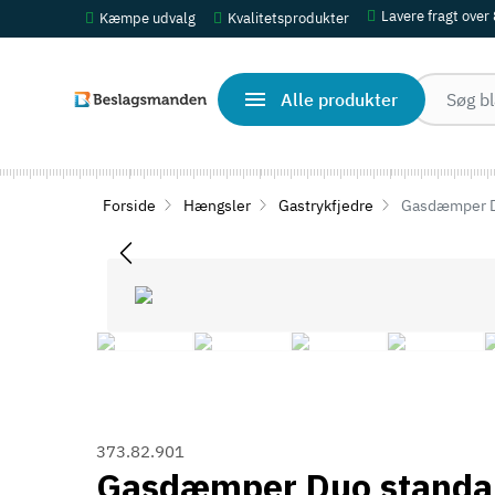
Lavere fragt over
Kæmpe udvalg
Kvalitetsprodukter
Alle produkter
Forside
Hængsler
Gastrykfjedre
Gasdæmper Du
373.82.901
Gasdæmper Duo standard