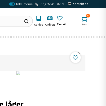
Kontakt os
Ring 92 45 34 51
0
Favorit
Kurv
Guides
Ordbog
e låger