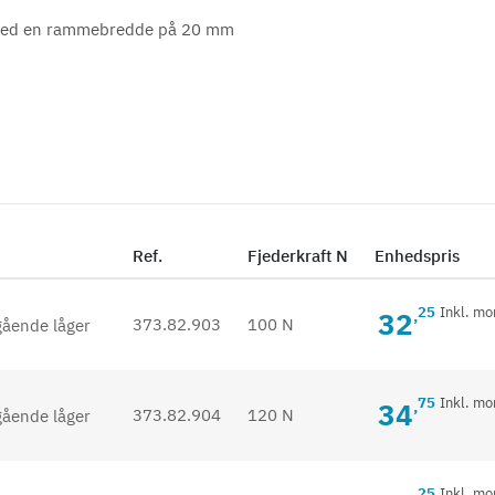
 med en rammebredde på 20 mm
Ref.
Fjederkraft N
Enhedspris
25
Inkl. m
32
,
373.82.903
100 N
75
Inkl. m
34
,
373.82.904
120 N
25
Inkl. m