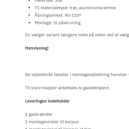
Materiale: Stål
Til materialetype: træ, aluminiumsramme
Åbningsvinkel: 90-110°
Montage: til påskruning
Du vælger variant længere nede på siden ved at vælg
Henvisning:
De vejledende tabeller i montagevejledning henvise
Til store klapper anbefales to gasdæmpere.
Leveringen indeholder
1 gasbrænder
1 montagevinkler til korpus