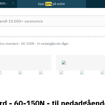
 800,-
Spar
50%
på outlet
o standard - 60-150N - til nedadgående låger
 - 60-150N - til nedadgåend