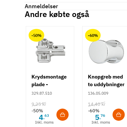
Reference
373.82.901
Anmeldelser
På lager
1 Varer
Andre købte også
Tilstand
Ny
Anmeldelser (0)
chat
-50%
-60%
Krydsmontage
Knopgreb med
plade -
to uddybninger
Duomatic SL -
- rustfrit stål
329.87.510
136.05.009
Euroskruer
9,25 kr
14,40 kr
-50%
-60%
4
5
63
76
,
,
Inkl. moms
Inkl. moms