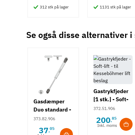
312 stk på lager
1131 stk på lager
Se også disse alternativer i
Gastrykfjeder
[1 stk.] - Soft-
Gasdæmper
lift - til
372.51.906
Duo standard -
Kesseböhmer
60-150N - til
200
85
373.82.906
,
lift beslag
opadgående
Inkl. moms
37
05
,
låger