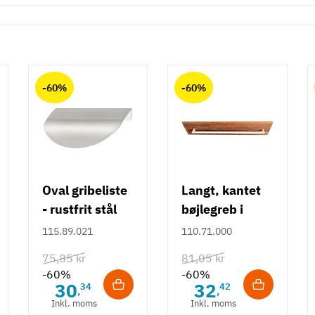
-60%
-60%
Oval gribeliste
Langt, kantet
- rustfrit stål
bøjlegreb i
rustfrit stål m/
115.89.021
110.71.000
hvid overflade
75,85 kr
81,05 kr
- 490 mm
-60%
-60%
30
32
34
42
,
,
Inkl. moms
Inkl. moms