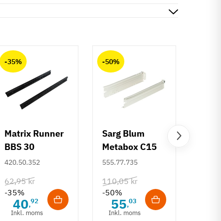
-35%
-50%
-50%
Matrix Runner
Sarg Blum
Greb 
BBS 30
Metabox C15
Rund
kugleudtræk -
320 M - højde
mm
420.50.352
555.77.735
108.6
sort - 500 mm
86 mm
62,95 kr
110,05 kr
132,6
-35%
-50%
-50%
40
55
6
92
03
,
,
Inkl. moms
Inkl. moms
Inkl