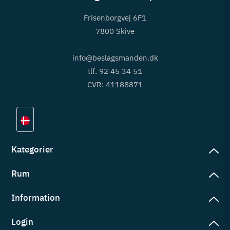
Frisenborgvej 6F1
7800 Skive
info@beslagsmanden.dk
tlf. 92 45 34 51
CVR: 41188871
Kategorier
Rum
slag
rd
Information
deværelse
eb
yggers
Login
vering
ul