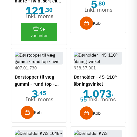
5
midte - hvid, sort eller
80
,
121
antracit
Inkl. moms
30
,
Inkl. moms
Køb
Se
varianter
407.01.730
938.37.001
Dørstopper til væg
Dørholder - 45-110°
gummi - rund top -
åbningsvinkel
3
1.073
hvid
45
,
,
Inkl. moms
Inkl. moms
55
Køb
Køb