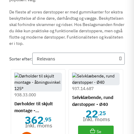
De fleste af vores dørstopper er med gummikanter for ekstra
beskyttelse af dine døre, dørhåndtag og vægge. Beskyttelsen
skal forhindre skrammer og ridser. Hos Beslagsmanden finder
du ikke kun praktiske og funktionelle dørstoppere, men også
flotte og moderne dørstopper. Funktionaliteten og kvaliteten
er i top.
Sorter efter:
937.14.687
938.33.000
Selvklæbende, rund
Dørholder til skjult
dørstopper - Ø40
22
montage -
25
,
362
åbningsvinkel 125°
Inkl. moms
95
,
Inkl. moms
Se