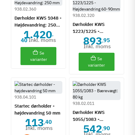
938.02.360
938.02.320
Dørholder KWS 1048 -
Dørholder KWS
Højdevandring: 250
1.420
1223/1225 -
mm
,
893
Højdevandring 60-
Inkl. moms
40
95
,
90mm
Inkl. moms
Se
Se
varianter
varianter
938.04.101
938.02.011
Startec dørholder -
Dørholder KWS
højdevandring 50 mm
113
1055/1083 -
40
,
542
Bærevægt: 80 kg
Inkl. moms
90
,
Inkl. moms