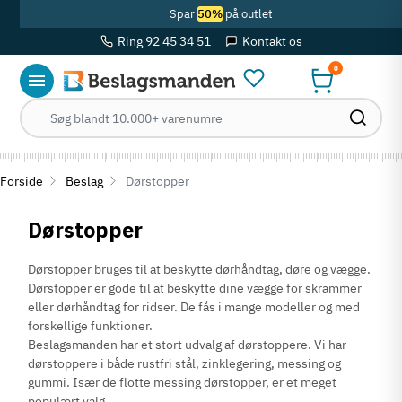
Spar
50%
på outlet
Ring 92 45 34 51
Kontakt os
0
Forside
Beslag
Dørstopper
Dørstopper
Dørstopper bruges til at beskytte dørhåndtag, døre og vægge.
Dørstopper er gode til at beskytte dine vægge for skrammer
eller dørhåndtag for ridser. De fås i mange modeller og med
forskellige funktioner.
Beslagsmanden har et stort udvalg af dørstoppere. Vi har
dørstoppere i både rustfri stål, zinklegering, messing og
gummi. Især de flotte messing dørstopper, er et meget
populært valg.