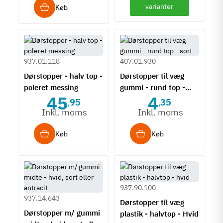
varianter
Køb
937.01.118
407.01.930
Dørstopper - halv top -
Dørstopper til væg
poleret messing
gummi - rund top -
45
4
sort
95
35
,
,
Inkl. moms
Inkl. moms
Køb
Køb
937.90.100
937.14.643
Dørstopper til væg
Dørstopper m/ gummi
plastik - halvtop - Hvid