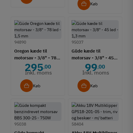
Køb
94890
95037
Oregon kæde til
Güde kæde til
motorsav - 3/8" - 78
motorsav - 3/8" - 45
295
99
led - 1,5 mm
led - 1,3 mm
00
00
,
,
Inkl. moms
Inkl. moms
Køb
Køb
95038
58404
Güde kompakt
Akku 18V Multiklipper