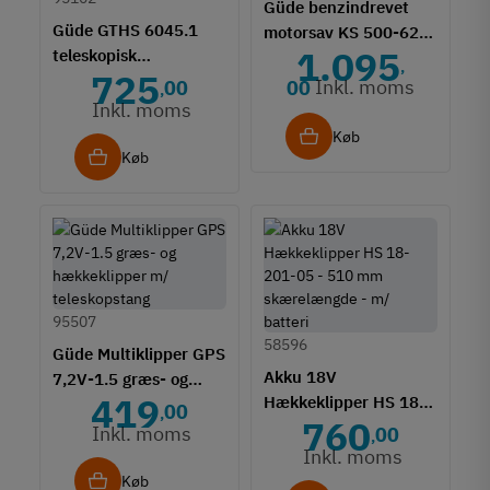
Güde benzindrevet
Güde GTHS 6045.1
motorsav KS 500-62 -
1.095
teleskopisk
2850W
,
725
hækkeklipper - 450
Inkl. moms
00
00
,
mm skærelængde
Inkl. moms
Køb
Køb
95507
58596
Güde Multiklipper GPS
Akku 18V
7,2V-1.5 græs- og
419
Hækkeklipper HS 18-
hækkeklipper m/
00
,
760
201-05 - 510 mm
teleskopstang
Inkl. moms
00
,
skærelængde - m/
Inkl. moms
batteri
Køb