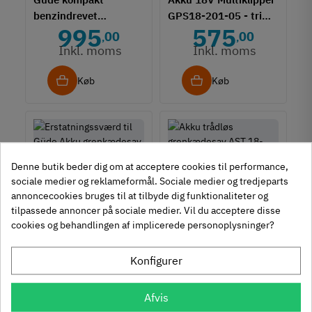
benzindrevet
GPS18-201-05 - trim,
995
575
motorsav BBS 300-25
riv og beskær - m/
00
00
,
,
- 750W
batteri
Inkl. moms
Inkl. moms
Køb
Køb
Denne butik beder dig om at acceptere cookies til performance,
58576
sociale medier og reklameformål. Sociale medier og tredjeparts
58594
Erstatningssværd til
annoncecookies bruges til at tilbyde dig funktionaliteter og
Akku trådløs
Güde Akku
tilpassede annoncer på sociale medier. Vil du acceptere disse
172
grenkædesav AST 18-
grenkædesav AST
FILTER
cookies og behandlingen af implicerede personoplysninger?
00
,
1.195
201-05 m/
Inkl. moms
,
teleskopskaft & batteri
Inkl. moms
00
Konfigurer
Køb
Køb
Afvis