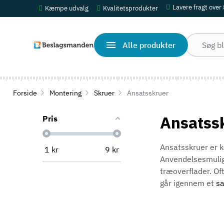
Lavere fragt over
Kæmpe udvalg
Kvalitetsprodukter
Alle produkter
Forside
Montering
Skruer
Ansatsskruer
Ansatss
Pris
Ansatsskruer er k
1
kr
9
kr
Anvendelsesmulig
træoverflader. Oft
går igennem et
sa