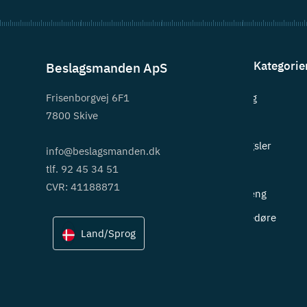
Kategorie
Beslagsmanden ApS
Frisenborgvej 6F1
Beslag
7800 Skive
Greb
Hængsler
info@beslagsmanden.dk
tlf. 92 45 34 51
Lås
CVR: 41188871
Ophæng
Skydedøre
Land/Sprog