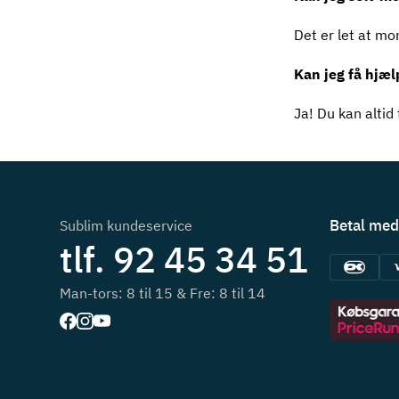
Det er let at mo
Kan jeg få hjæl
Ja! Du kan altid 
Betal med
Sublim kundeservice
tlf. 92 45 34 51
Man-tors: 8 til 15 & Fre: 8 til 14