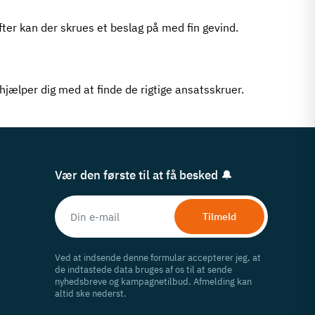
fter kan der skrues et beslag på med fin gevind.
i hjælper dig med at finde de rigtige ansatsskruer.
Vær den første til at få besked 🔔
Tilmeld
Ved at indsende denne formular accepterer jeg, at
de indtastede data bruges af os til at sende
nyhedsbreve og kampagnetilbud. Afmelding kan
altid ske nederst.