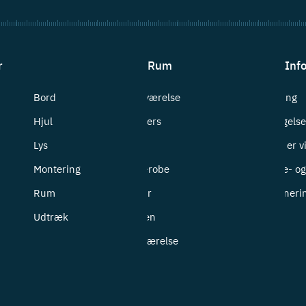
r
Rum
Inf
Bord
Badeværelse
Levering
Hjul
Bryggers
Betingelse
Lys
Entré
Hvem er v
Montering
Garderobe
Cookie- og 
Rum
Kontor
Returneri
Udtræk
Køkken
Soveværelse