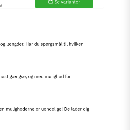
Se varianter
id
 og længder. Har du spørgsmål til hvilken
e mest gængse, og med mulighed for
en mulighederne er uendelige! De lader dig