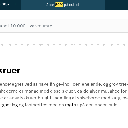
 800,-
Spar
50%
på outlet
kruer
endetegnet ved at have fin gevind i den ene ende, og grov træ
hederne er mange med disse skruer, da de giver mulighed for
e er ansatsskruer brugt til samling af spiseborde med sarg, hvo
rgbeslag
og fastsættes med en
møtrik
på den anden side.