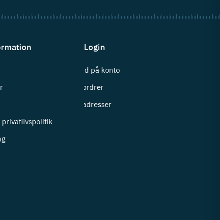
ormation
Login
Log ind på konto
r
Mine ordrer
i
Mine adresser
privatlivspolitik
ng