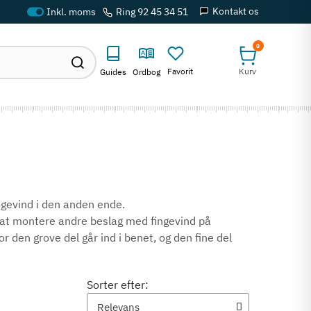
Kontakt os
Ring 92 45 34 51
0
Favorit
Kurv
Guides
Ordbog
-gevind i den anden ende.
 at montere andre beslag med fingevind på
r den grove del går ind i benet, og den fine del
Sorter efter: