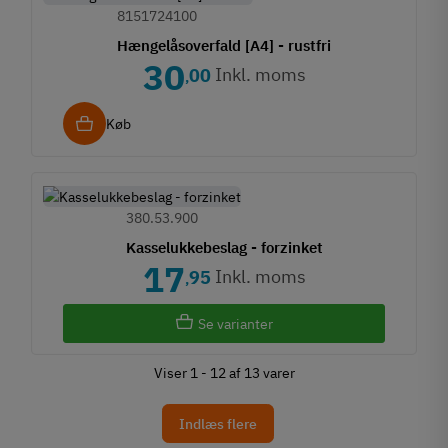
8151724100
Hængelåsoverfald [A4] - rustfri
30
Inkl. moms
00
,
Køb
380.53.900
Kasselukkebeslag - forzinket
17
Inkl. moms
95
,
Se varianter
Viser 1 - 12 af 13 varer
Indlæs flere