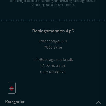
data bruges af os til at sende nyhedsbreve og kampagnetilbud.
Afmelding kan altid ske nederst.
Beslagsmanden ApS
Frisenborgvej 6F1
7800 Skive
info@beslagsmanden.dk
tlf. 92 45 34 51
CVR: 41188871
Kategorier