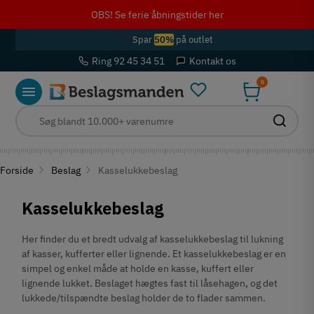
OBS! Se ferie åbningstider her
Spar
50%
på outlet
Ring 92 45 34 51
Kontakt os
0
Forside
Beslag
Kasselukkebeslag
Kasselukkebeslag
Her finder du et bredt udvalg af kasselukkebeslag til lukning
af kasser, kufferter eller lignende. Et kasselukkebeslag er en
simpel og enkel måde at holde en kasse, kuffert eller
lignende lukket. Beslaget hægtes fast til låsehagen, og det
lukkede/tilspændte beslag holder de to flader sammen.