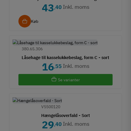
43
Inkl. moms
40
,
Køb
380.65.306
Låsehage til kasselukkebeslag, form C - sort
16
Inkl. moms
55
,
Se varianter
V5500120
Hængelåsoverfald - Sort
29
Inkl. moms
40
,