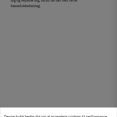
dig og vejlede dig, så du får det helt rette
kasselukkebeslag.
Denne butik beder dig om at acceptere cookies til performance,