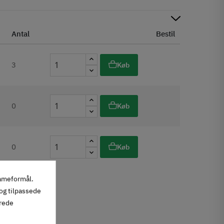
Antal
Bestil
3
Køb
0
Køb
0
Køb
lameformål.
 og tilpassede
erede