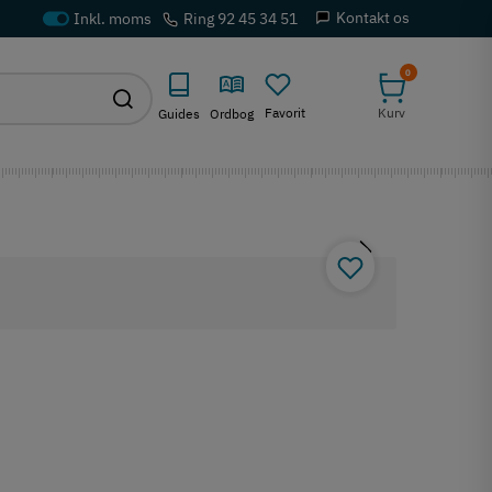
Kontakt os
Ring 92 45 34 51
0
Favorit
Kurv
Guides
Ordbog