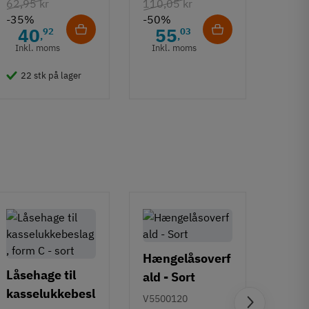
108.6
62,95 kr
110,05 kr
-35%
-50%
132,6
40
55
92
03
,
,
-50%
Inkl. moms
Inkl. moms
6
Inkl
22 stk på lager
50 
Hængelåsoverf
Låsehage til
ald - Sort
kasselukkebesl
V5500120