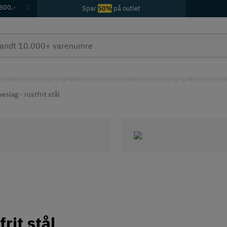
 800,-
Spar
50%
på outlet
slag - rustfrit stål
rit stål