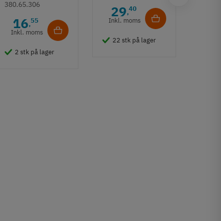
ag, form C -
Låseh
380.65.306
29
40
,
sort
kass
16
55
Inkl. moms
,
ag, f
Inkl. moms
380.6
22 stk på lager
rustf
9
2 stk på lager
Inkl
2 s