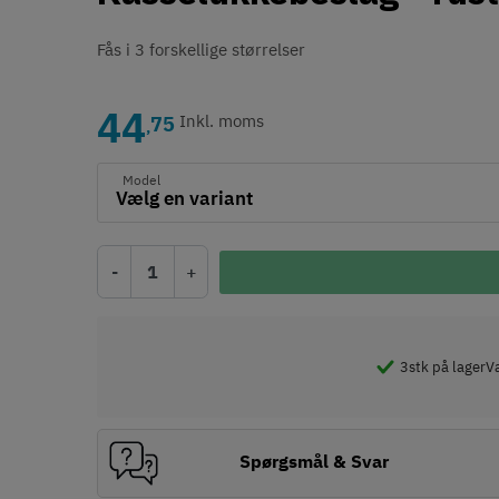
Fås i 3 forskellige størrelser
44
75
Inkl. moms
,
Model
-
+
3
stk på lager
Væ
Spørgsmål & Svar