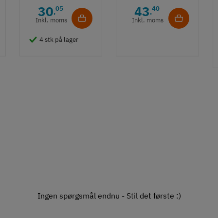
30
43
05
40
,
,
Inkl. moms
Inkl. moms
4 stk på lager
Ingen spørgsmål endnu - Stil det første :)