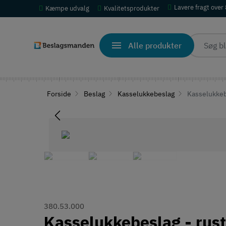
Lavere fragt over
Kæmpe udvalg
Kvalitetsprodukter
Alle produkter
Forside
Beslag
Kasselukkebeslag
Kasselukkebe
380.53.000
Kasselukkebeslag - rustf