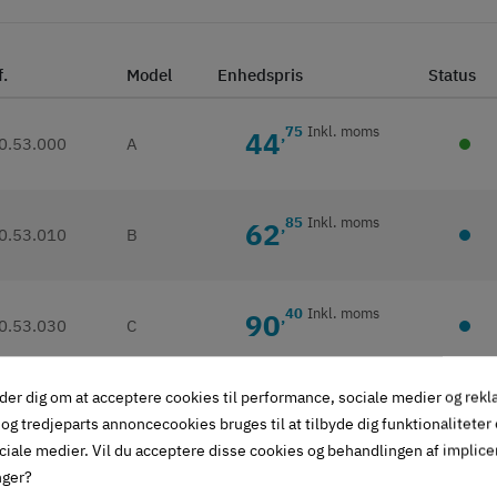
f.
Model
Enhedspris
Status
75
Inkl. moms
44
,
0.53.000
A
85
Inkl. moms
62
,
0.53.010
B
40
Inkl. moms
90
,
0.53.030
C
der dig om at acceptere cookies til performance, sociale medier og rek
og tredjeparts annoncecookies bruges til at tilbyde dig funktionaliteter
givet i beskrivelse)
ciale medier. Vil du acceptere disse cookies og behandlingen af implic
nger?