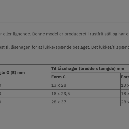
r eller lignende. Denne model er produceret i rustfrit stål og har 
t til låsehagen for at lukke/spænde beslaget. Det lukket/tilspæn
Til låsehager (bredde x længde) mm
jle Ø (E) mm
Form C
For
0
13 x 28
13 
0
18 x 23,5
18 
0
28 x 37
28 