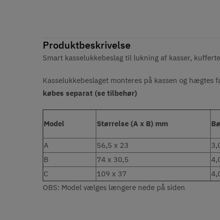
Produktbeskrivelse
Smart kasselukkebeslag til lukning af kasser, kufferte
Kasselukkebeslaget monteres på kassen og hægtes fas
købes separat (se tilbehør)
Model
Størrelse (A x B) mm
Bø
A
56,5 x 23
3,
B
74 x 30,5
4,
C
109 x 37
4,
OBS: Model vælges længere nede på siden