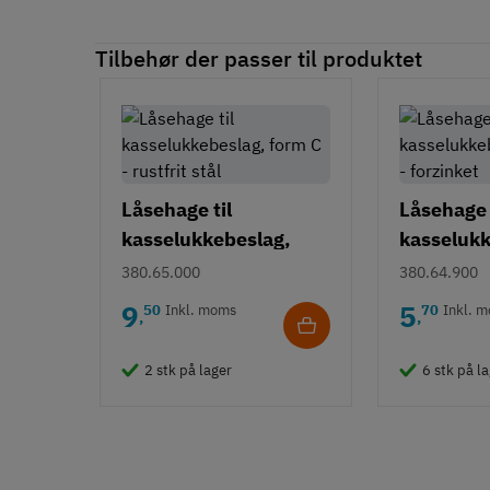
Tilbehør der passer til produktet
Låsehage til
Låsehage 
kasselukkebeslag,
kasselukk
form C - rustfrit stål
form D - f
380.65.000
380.64.900
9
5
50
Inkl. moms
70
Inkl. 
,
,
2 stk på lager
6 stk på l