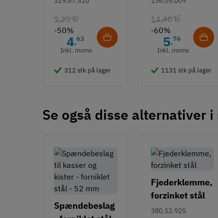
329.87.510
136.05.009
Euroskruer
9,25 kr
14,40 kr
-50%
-60%
4
5
63
76
,
,
Inkl. moms
Inkl. moms
312 stk på lager
1131 stk på lager
Se også disse alternativer i
Fjederklemme,
forzinket stål
Spændebeslag
380.52.925