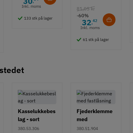
30
,
hvid overflade
Inkl. moms
81,05 kr
- 490 mm
-60%
133 stk på lager
32
42
,
Inkl. moms
61 stk på lager
 stedet
Kasselukkebes
Fjederklemme
lag - sort
med
fastlåsning
380.53.306
380.51.904