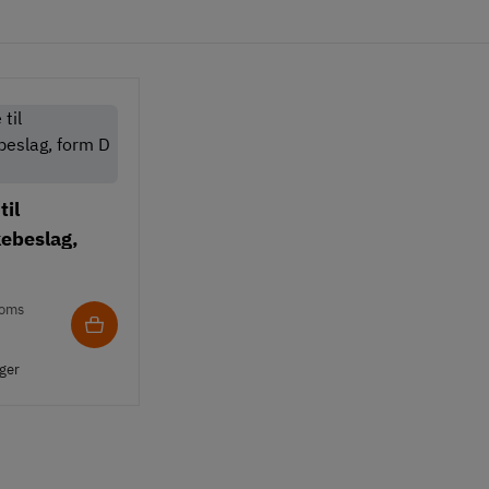
til
ebeslag,
orzinket
moms
ager