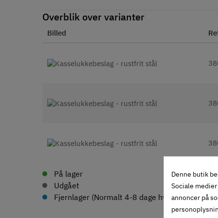
Overblik over varianter
Billed
Re
38
38
38
På lager
Denne butik be
Udgået
Sociale medier 
Fjernlager (Normalt 4-8 dage hvis ikke andet an
annoncer på so
personoplysni