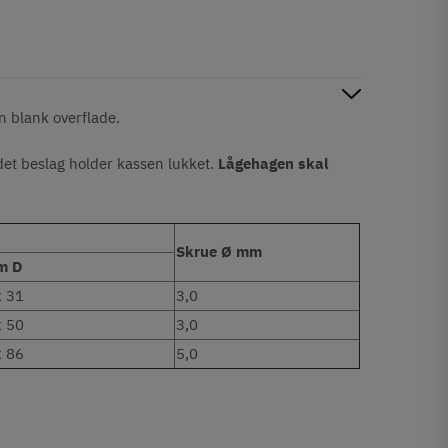
en blank overflade.
det beslag holder kassen lukket.
Lågehagen skal
Skrue Ø mm
m D
x 31
3,0
x 50
3,0
x 86
5,0