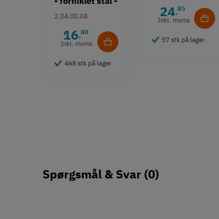
- forniklet stål -
24
85
,
52 mm
2.04.00.04
Inkl. moms
16
80
,
57 stk på lager
Inkl. moms
468 stk på lager
Spørgsmål & Svar
(0)