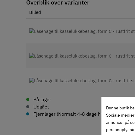
Overblik over varianter
Billed
På lager
Udgået
Denne butik be
Fjernlager (Normalt 4-8 dage hvis ikke andet an
Sociale medier 
annoncer på so
personoplysni