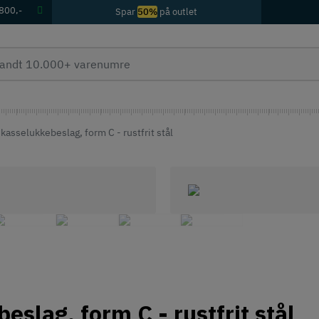
 800,-
Spar
50%
på outlet
kasselukkebeslag, form C - rustfrit stål
eslag, form C - rustfrit stål