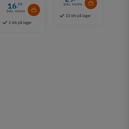
sort
lag -
16
55
Inkl. moms
,
stål
Inkl. moms
380.5
22 stk på lager
4
2 stk på lager
Inkl
3 s