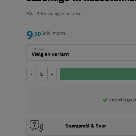
Fås i 3 forskellige størrelser
9
50
Inkl. moms
,
Model
-
+
2
stk på lager
Væ
Spørgsmål & Svar