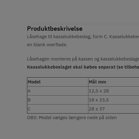
Produktbeskrivelse
Låsehage til kasselukkebeslag, form C. Kasselukkebesl
en blank overflade.
Låsehagen monteres på kassen og kasselukkebeslaget 
Kasselukkebeslaget skal købes separat (se tilbehø
Model
Mål mm
A
12,5 x 28
B
18 x 23,5
C
28 x 37
OBS: Model vælges længere nede på siden