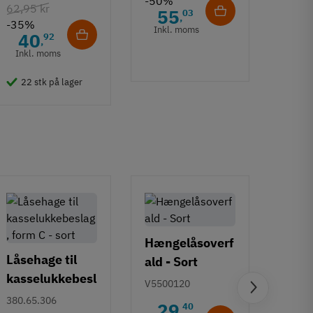
-50%
62,95 kr
132,6
55
03
,
-35%
-50%
Inkl. moms
40
6
92
,
Inkl. moms
Inkl
22 stk på lager
50 
Hængelåsoverf
Låsehage til
ald - Sort
kasselukkebesl
V5500120
ag, form C -
Kass
380.65.306
29
40
,