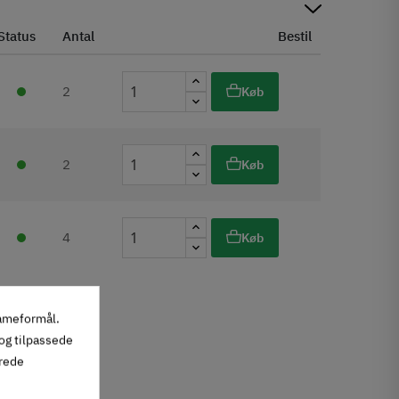
Status
Antal
Bestil
2
Køb
2
Køb
4
Køb
lameformål.
 og tilpassede
erede