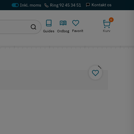
Kontakt os
Ring 92 45 34 51
0
Favorit
Kurv
Guides
Ordbog