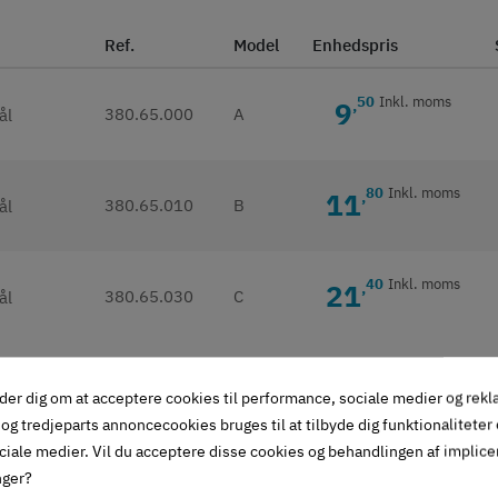
Ref.
Model
Enhedspris
50
Inkl. moms
9
,
380.65.000
A
80
Inkl. moms
11
,
380.65.010
B
40
Inkl. moms
21
,
380.65.030
C
der dig om at acceptere cookies til performance, sociale medier og rek
givet i beskrivelse)
og tredjeparts annoncecookies bruges til at tilbyde dig funktionaliteter
ciale medier. Vil du acceptere disse cookies og behandlingen af implic
nger?