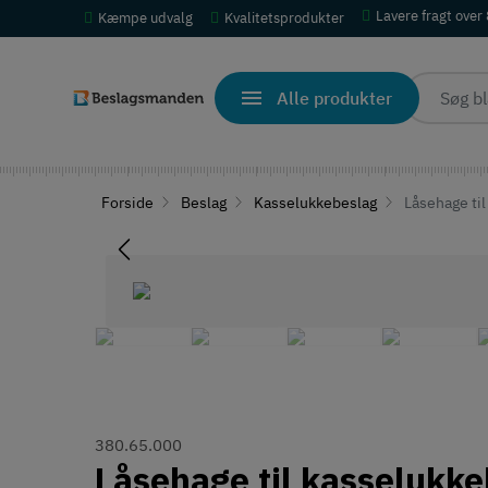
Lavere fragt over
Kæmpe udvalg
Kvalitetsprodukter
Alle produkter
Forside
Beslag
Kasselukkebeslag
Låsehage til 
380.65.000
Låsehage til kasselukkeb