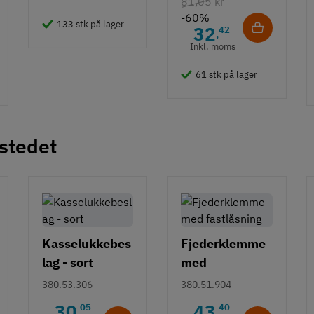
81,05 kr
- 490 mm
-60%
133 stk på lager
32
42
,
Inkl. moms
61 stk på lager
 stedet
Kasselukkebes
Fjederklemme
lag - sort
med
fastlåsning
380.53.306
380.51.904
30
43
05
40
,
,