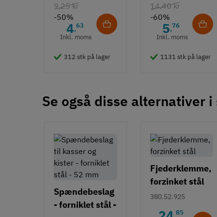
9,25 kr
14,40 kr
-50%
-60%
4
5
63
76
,
,
Inkl. moms
Inkl. moms
312 stk på lager
1131 stk på lager
Se også disse alternativer i
Fjederklemme,
forzinket stål
Spændebeslag
380.52.925
- forniklet stål -
24
85
,