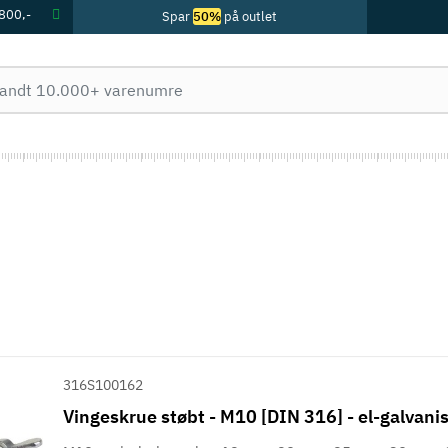
 800,-
Spar
50%
på outlet
316S100162
Vingeskrue støbt - M10 [DIN 316] - el-galvani