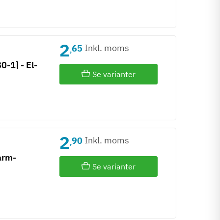
2
Inkl. moms
65
,
-1] - El-
Se varianter
2
Inkl. moms
90
,
Varm-
Se varianter