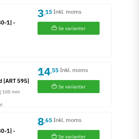
3
Inkl. moms
15
,
0-1] -
Se varianter
14
Inkl. moms
55
,
nd [ART 595]
Se varianter
g 100 mm
id
8
Inkl. moms
65
,
0-1] -
Se varianter