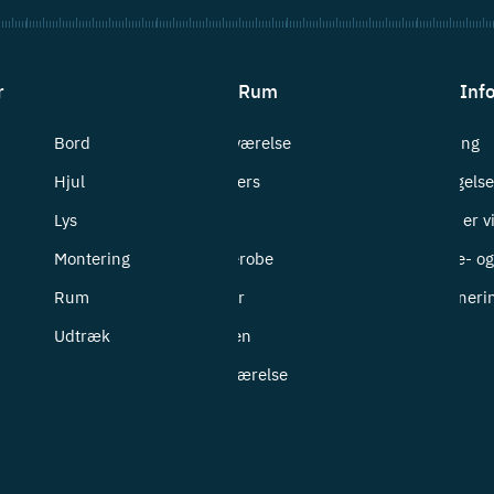
r
Rum
Inf
Bord
Badeværelse
Levering
Hjul
Bryggers
Betingelse
Lys
Entré
Hvem er v
Montering
Garderobe
Cookie- og 
Rum
Kontor
Returneri
Udtræk
Køkken
Soveværelse