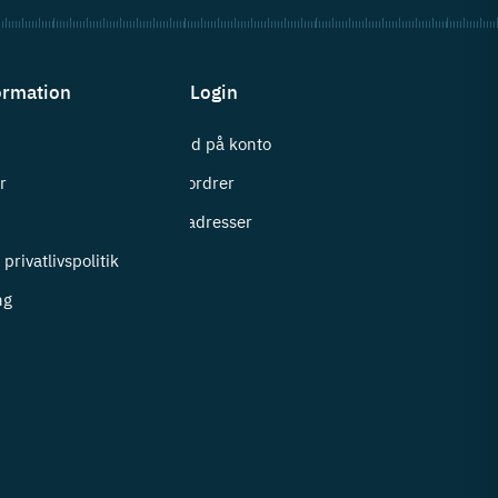
ormation
Login
Log ind på konto
r
Mine ordrer
i
Mine adresser
privatlivspolitik
ng