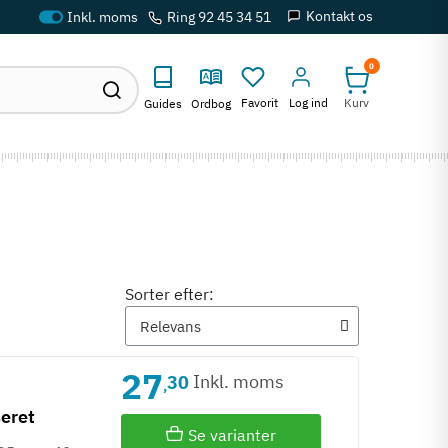
Kontakt os
Ring 92 45 34 51
0
Favorit
Log ind
Kurv
Guides
Ordbog
Sorter efter:
27
Inkl. moms
30
,
seret
Se varianter