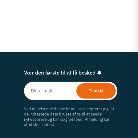
Vær den første til at få besked 🔔
Tilmeld
Ved at indsende denne formular accepterer jeg, at
de indtastede data bruges af os til at sende
nyhedsbreve og kampagnetilbud. Afmelding kan
altid ske nederst.