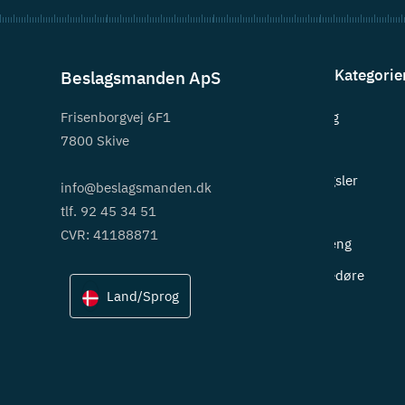
Kategorie
Beslagsmanden ApS
Frisenborgvej 6F1
Beslag
7800 Skive
Greb
Hængsler
info@beslagsmanden.dk
tlf. 92 45 34 51
Lås
CVR: 41188871
Ophæng
Skydedøre
Land/Sprog