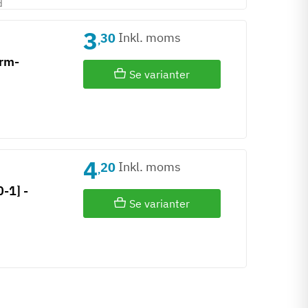
d
3
Inkl. moms
30
,
arm-
Se varianter
4
Inkl. moms
20
,
-1] -
Se varianter