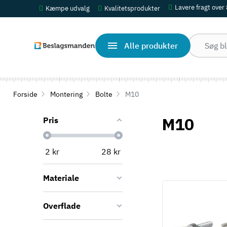
Lavere fragt over
Kæmpe udvalg
Kvalitetsprodukter
Alle produkter
Forside
Montering
Bolte
M10
M10
Pris
2
kr
28
kr
Materiale
Overflade