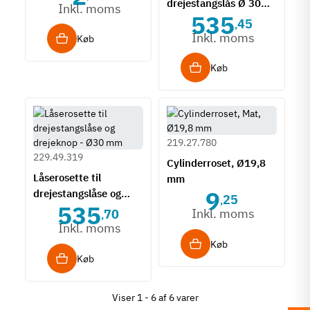
drejestangslås Ø 30
Inkl. moms
535
mm - dørtykkkelse
45
,
maks. 20 mm
Inkl. moms
Køb
Køb
219.27.780
229.49.319
Cylinderroset, Ø19,8
Låserosette til
mm
9
drejestangslåse og
25
,
535
drejeknop - Ø30 mm
Inkl. moms
70
,
Inkl. moms
Køb
Køb
Viser 1 - 6 af 6 varer