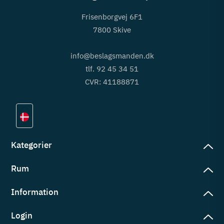
Frisenborgvej 6F1
7800 Skive
info@beslagsmanden.dk
tlf. 92 45 34 51
CVR: 41188871
Kategorier
Rum
slag
rd
Information
deværelse
eb
yggers
Login
vering
ul