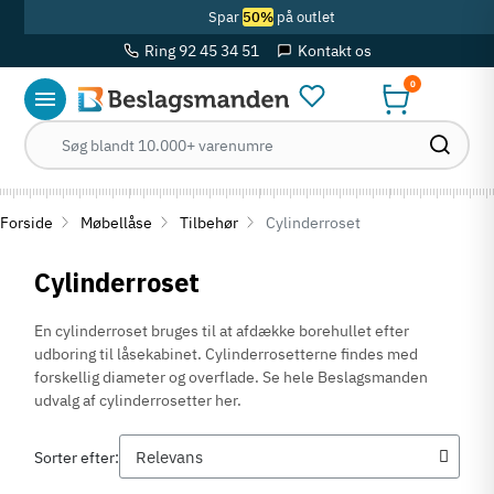
Spar
50%
på outlet
Ring 92 45 34 51
Kontakt os
0
Forside
Møbellåse
Tilbehør
Cylinderroset
Cylinderroset
En cylinderroset bruges til at afdække borehullet efter
udboring til låsekabinet. Cylinderrosetterne findes med
forskellig diameter og overflade. Se hele Beslagsmanden
udvalg af cylinderrosetter her.
Sorter efter: