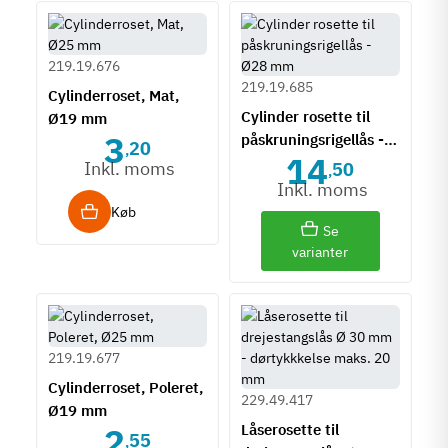
219.19.676
219.19.685
Cylinderroset, Mat,
Cylinder rosette til
Ø19 mm
3
påskruningsrigellås -
20
,
14
Ø28 mm
Inkl. moms
50
,
Inkl. moms
Køb
Se
varianter
219.19.677
Cylinderroset, Poleret,
229.49.417
Ø19 mm
2
Låserosette til
55
,