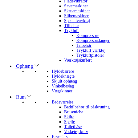
Pladevibrator
Savemaskiner
Skruemaskiner
Slibemaskiner
Specialværktøj
Tilbehør
Trykluft
Kompressore
Kompressorslanger
Tilbehør
Trykluft værktøj
Trykluftpistoler
Værktøjskuffert
Ophæng
Hyldebærere
Hyldeknægte
Skjult ophæng
Vinkelbeslag
Vægskinner
Rum
Badeværelse
Badtilbehør til påskruning
Bruseniche
Skilte
Spejle
Toiletbåse
Vasketøjskurv
Bryggers