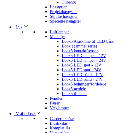
Tilbehør
Lågstøtter
Projekthængsler
Skjulte hængsler
Specielle hængsler
Lys
Loftlamper
Møbellys
Loox5 Aluskinne til LED-bånd
Loox (gammel serie)
Loox5 kontakt/sensor
Loox5 LED lamper - 12V
Loox5 LED lamper - 24V
Loox5 LED spot - 12V
Loox5 LED spot - 24V
Loox5 LED-bånd - 12V
Loox5 LED-bånd - 24V
Loox5 ledninger/fordelere
Loox5 netdele
Loox5 tilbehør
Pendler
Pærer
Væglamper
Møbellåse
Garderobelåse
Indstikslås
Komplet lås
Magnetlåse