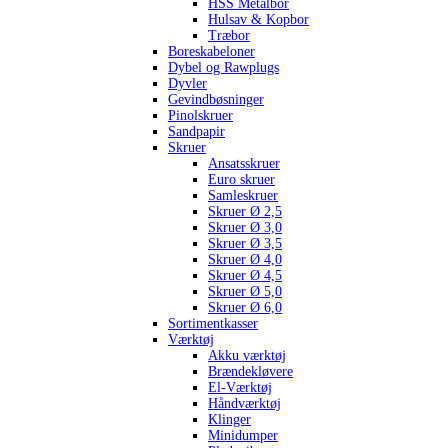
HSS Metalbor
Hulsav & Kopbor
Træbor
Boreskabeloner
Dybel og Rawplugs
Dyvler
Gevindbøsninger
Pinolskruer
Sandpapir
Skruer
Ansatsskruer
Euro skruer
Samleskruer
Skruer Ø 2,5
Skruer Ø 3,0
Skruer Ø 3,5
Skruer Ø 4,0
Skruer Ø 4,5
Skruer Ø 5,0
Skruer Ø 6,0
Sortimentkasser
Værktøj
Akku værktøj
Brændekløvere
El-Værktøj
Håndværktøj
Klinger
Minidumper