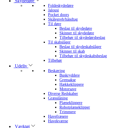
Skydedøre
Foldeskydedøre
Jalousi
Pocket doors
Skålegreb/håndtag
Til døre
Beslag til skydedøre
Skinner til skydedøre
Tilbehør til skydedørsbeslag
Til skabslåger
Beslag til skydeskabslåger
Skinner til skab
Tilbehør til skydeskabsbeslag
Tilbehør
Udeliv
Beskæring
Buskryddere
Grensakse
Hækkeklippere
Motorsave
Diverse Redskaber
Græsslåning
Plæneklippere
Robotplæneklipper
Trimmere
Havefræsere
Havekværne
Værktøj