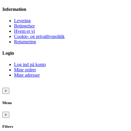
Information
Levering
Betingelser
Hvem er vi
Cookie- og privatlivspolitik
Returnering
Login
Log ind på konto
Mine ordrer
Mine adresser
×
Menu
×
Filters