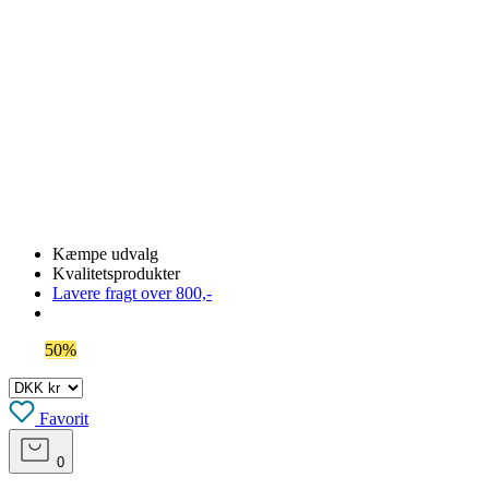
OBS! Se ferie åbningstider her
Kæmpe udvalg
Kvalitetsprodukter
Lavere fragt over 800,-
Spar
50%
på outlet
Favorit
0