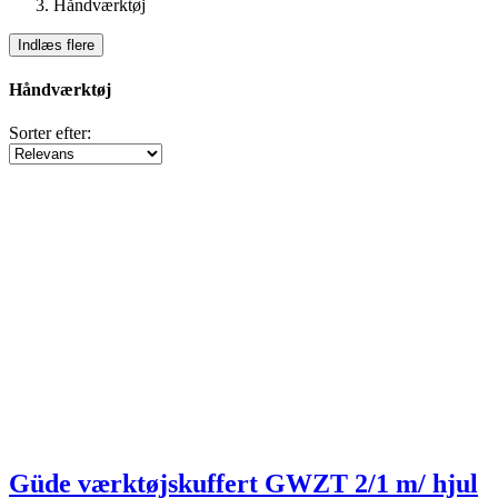
Håndværktøj
Indlæs flere
Clear
Pris
Håndværktøj
kr
kr
View products
19
Sorter efter:
Güde værktøjskuffert GWZT 2/1 m/ hjul