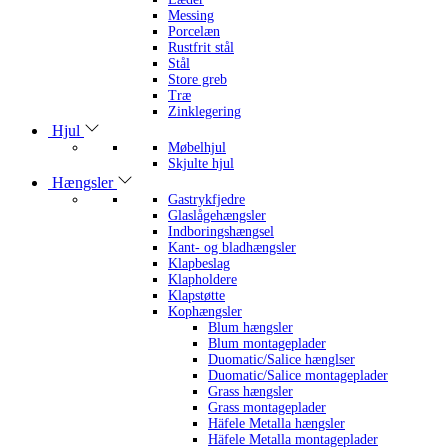
Messing
Porcelæn
Rustfrit stål
Stål
Store greb
Træ
Zinklegering
Hjul
Møbelhjul
Skjulte hjul
Hængsler
Gastrykfjedre
Glaslågehængsler
Indboringshængsel
Kant- og bladhængsler
Klapbeslag
Klapholdere
Klapstøtte
Kophængsler
Blum hængsler
Blum montageplader
Duomatic/Salice hænglser
Duomatic/Salice montageplader
Grass hængsler
Grass montageplader
Häfele Metalla hængsler
Häfele Metalla montageplader