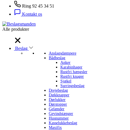
Ring 92 45 34 51
Kontakt os
Alle produkter
Alle produkter
Beslag
Anslagsdæmpere
Bådbeslag
Anker
Karabinhager
Rustfri hængsler
Rustfri knager
Sjækel
Surringsbeslag
Drejebeslag
Dækknapper
Dørlukker
Dørstopper
Gelænder
Gevindstænger
Husnummer
Kasselukkebeslag
Maxifix