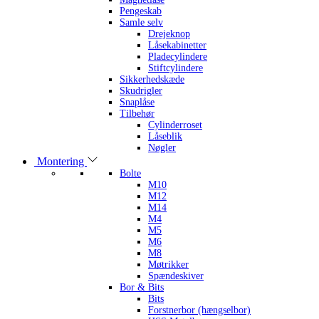
Pengeskab
Samle selv
Drejeknop
Låsekabinetter
Pladecylindere
Stiftcylindere
Sikkerhedskæde
Skudrigler
Snaplåse
Tilbehør
Cylinderroset
Låseblik
Nøgler
Montering
Bolte
M10
M12
M14
M4
M5
M6
M8
Møtrikker
Spændeskiver
Bor & Bits
Bits
Forstnerbor (hængselbor)