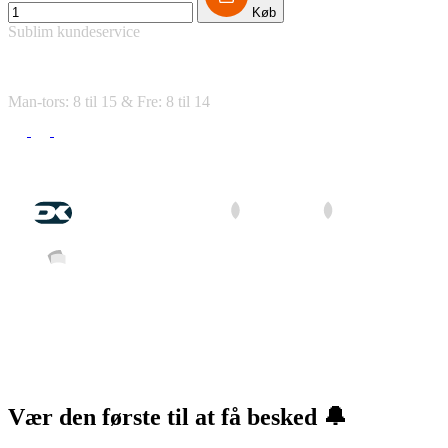
Køb
Sublim kundeservice
tlf. 92 45 34 51
Man-tors: 8 til 15 & Fre: 8 til 14
Betal med
Hurtig levering med
Vær den første til at få besked 🔔