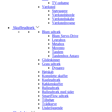
TV-ophæng
Værksted
Støvsugere
Værkstedsborde
Værkstedsskabe
Værkstedsvogne
Skuffeudtræk
Blum udtræk
Blum Servo-Drive
Legrabox
Metabox
Movento
Tandem
Tandembox Antaro
Glideskinner
Grass udtræk
Dynapro
Højskab
Komplette skuffer
Kugleudtræk
Køkkenskuffer
Rulleudtræk
Rulleudtræk med sider
SmartFlow udtræk
Tilbehør
Trådkurve
Underliggende