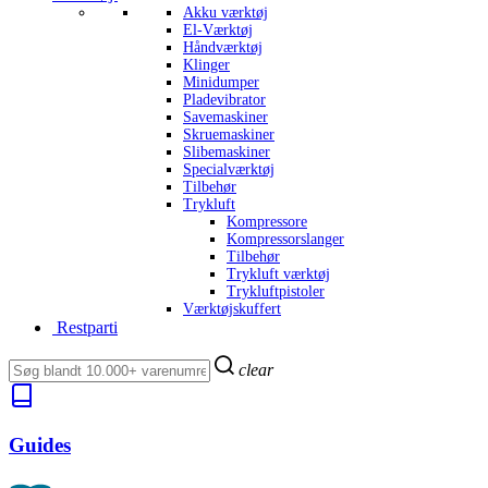
Akku værktøj
El-Værktøj
Håndværktøj
Klinger
Minidumper
Pladevibrator
Savemaskiner
Skruemaskiner
Slibemaskiner
Specialværktøj
Tilbehør
Trykluft
Kompressore
Kompressorslanger
Tilbehør
Trykluft værktøj
Trykluftpistoler
Værktøjskuffert
Restparti
clear
Guides