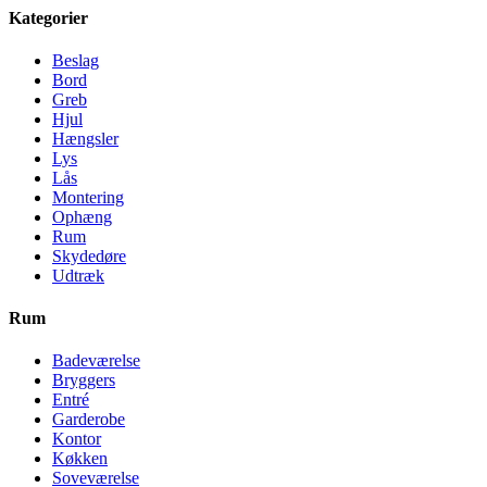
Kategorier
Beslag
Bord
Greb
Hjul
Hængsler
Lys
Lås
Montering
Ophæng
Rum
Skydedøre
Udtræk
Rum
Badeværelse
Bryggers
Entré
Garderobe
Kontor
Køkken
Soveværelse