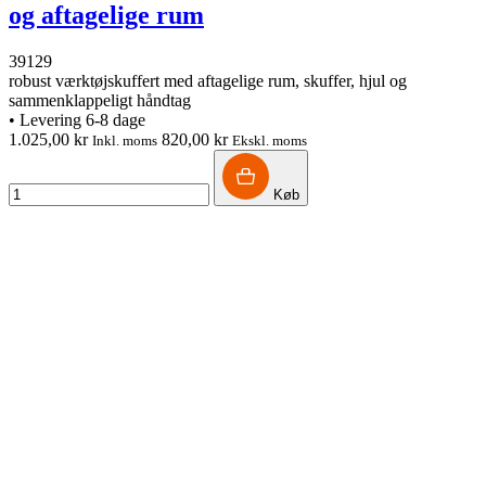
og aftagelige rum
39129
robust værktøjskuffert med aftagelige rum, skuffer, hjul og
sammenklappeligt håndtag
•
Levering 6-8 dage
1.025,00 kr
820,00 kr
Inkl. moms
Ekskl. moms
Køb