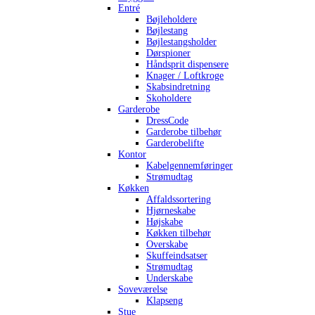
Entré
Bøjleholdere
Bøjlestang
Bøjlestangsholder
Dørspioner
Håndsprit dispensere
Knager / Loftkroge
Skabsindretning
Skoholdere
Garderobe
DressCode
Garderobe tilbehør
Garderobelifte
Kontor
Kabelgennemføringer
Strømudtag
Køkken
Affaldssortering
Hjørneskabe
Højskabe
Køkken tilbehør
Overskabe
Skuffeindsatser
Strømudtag
Underskabe
Soveværelse
Klapseng
Stue