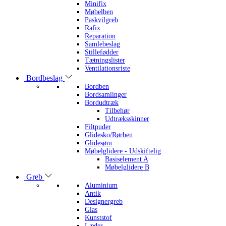
Minifix
Møbelben
Paskvilgreb
Rafix
Reparation
Samlebeslag
Stillefødder
Tætningslister
Ventilationsriste
Bordbeslag
Bordben
Bordsamlinger
Bordudtræk
Tilbehør
Udtræksskinner
Filtpuder
Glidesko/Rørben
Glidesøm
Møbelglidere - Udskiftelig
Basiselement A
Møbelglidere B
Greb
Aluminium
Antik
Designergreb
Glas
Kunststof
Læder