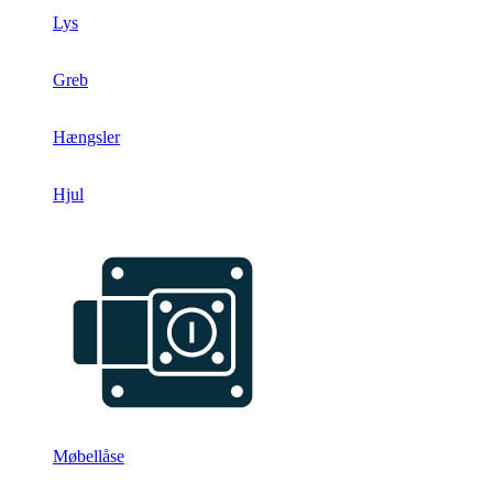
Lys
Greb
Hængsler
Hjul
Møbellåse