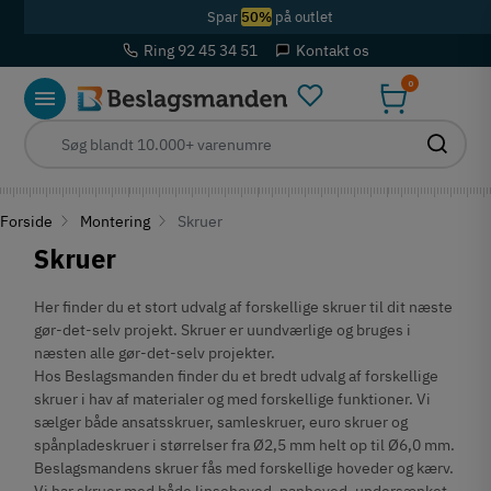
Spar
50%
på outlet
Ring 92 45 34 51
Kontakt os
0
Forside
Montering
Skruer
Skruer
Pris
Her finder du et stort udvalg af forskellige skruer til dit næste
gør-det-selv projekt. Skruer er uundværlige og bruges i
kr
kr
næsten alle gør-det-selv projekter.
Hos Beslagsmanden finder du et bredt udvalg af forskellige
Kategorier
skruer i hav af materialer og med forskellige funktioner. Vi
sælger både ansatsskruer, samleskruer, euro skruer og
spånpladeskruer i størrelser fra Ø2,5 mm helt op til Ø6,0 mm.
Beslagsmandens skruer fås med forskellige hoveder og kærv.
Vi har skruer med både linsehoved, panhoved, undersænket