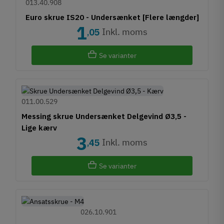
013.40.908
Euro skrue IS20 - Undersænket [Flere længder]
1
Inkl. moms
05
,
Se varianter
011.00.529
Messing skrue Undersænket Delgevind Ø3,5 -
Lige kærv
3
Inkl. moms
45
,
Se varianter
026.10.901