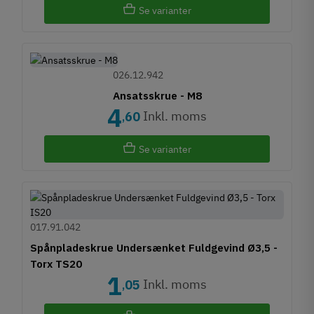
Se varianter
026.12.942
Ansatsskrue - M8
4
Inkl. moms
60
,
Se varianter
017.91.042
Spånpladeskrue Undersænket Fuldgevind Ø3,5 -
Torx TS20
1
Inkl. moms
05
,