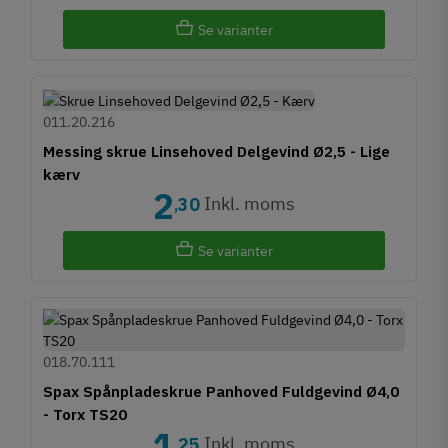
Se varianter
011.20.216
Messing skrue Linsehoved Delgevind Ø2,5 - Lige
kærv
2
Inkl. moms
30
,
Se varianter
018.70.111
Spax Spånpladeskrue Panhoved Fuldgevind Ø4,0
- Torx TS20
1
Inkl. moms
25
,