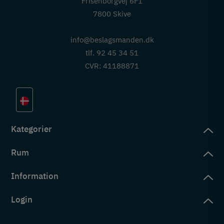
Frisenborgvej 6F1
7800 Skive
info@beslagsmanden.dk
tlf. 92 45 34 51
CVR: 41188871
Kategorier
Rum
slag
rd
Information
deværelse
eb
yggers
Login
vering
ul
tré
tingelser