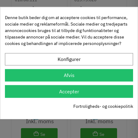
Spax Spånpladeskrue
Spånpladeskrue
Undersænket
Panhoved Fuldgevind
Denne butik beder dig om at acceptere cookies til performance,
1
1
Fuldgevind Ø4,0 - PZ2
Ø4,0 - Torx TS15
sociale medier og reklameformål. Sociale medier og tredjeparts
40
15
,
,
annoncecookies bruges til at tilbyde dig funktionaliteter og
Inkl. moms
Inkl. moms
tilpassede annoncer på sociale medier. Vil du acceptere disse
FILTER
cookies og behandlingen af implicerede personoplysninger?
Se
Se
varianter
varianter
Konfigurer
Afvis
018.50.113
018.20.113
Accepter
Spax Spånpladeskrue
Spax Spånpladeskrue
Undersænket
Panhoved Fuldgevind
Fortroligheds- og cookiepolitik
1
1
Fuldgevind Ø4,0 - Torx
Ø4,0 - PZ2
15
40
,
,
TS20
Inkl. moms
Inkl. moms
Se
Se