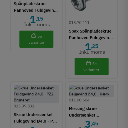
Spånpladeskrue
Panhoved Fuldgevind
1
Ø4,0 - PZ2
15
,
018.70.111
Inkl. moms
Spax Spånpladeskrue
Se
Panhoved Fuldgevind
varianter
1
Ø4,0 - Torx TS20
25
,
Inkl. moms
Se
varianter
011.00.604
015.39.831
Messing skrue
Skrue Undersænket
Undersænket
3
Fuldgevind Ø4,0 - PZ2
Delgevind Ø4,0 - Lige
45
,
- Bruneret
kærv