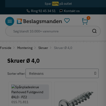
Spar
50%
på outlet
Ring 92 45 34 51
Kontakt os
0
Forside
Montering
Skruer
Skruer Ø 4,0
Skruer Ø 4,0
Sorter efter:
015.71.811