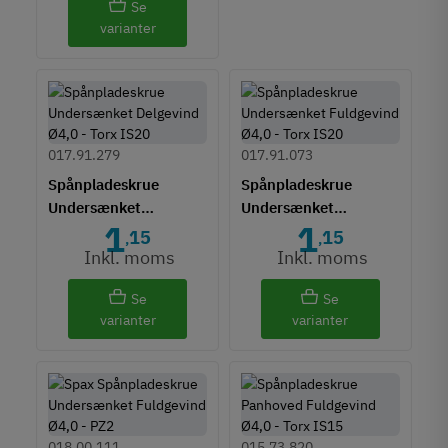
Se
varianter
017.91.279
017.91.073
Spånpladeskrue
Spånpladeskrue
Undersænket
Undersænket
1
1
Delgevind Ø4,0 - Torx
Fuldgevind Ø4,0 - Torx
15
15
,
,
TS20
TS20
Inkl. moms
Inkl. moms
Se
Se
varianter
varianter
018.00.111
015.73.820