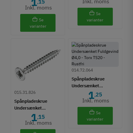
1
Inkl. moms
15
,
Inkl. moms
Se
Se
varianter
varianter
014.72.064
Spånpladeskrue
Undersænket
1
Fuldgevind Ø4,0 - Torx
015.31.826
25
,
TS20 - Rustfri
Inkl. moms
Spånpladeskrue
Undersænket
Se
1
Fuldgevind Ø4,0 - PZ2
15
,
varianter
Inkl. moms