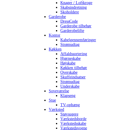
Knager / Loftkroge
Skabsindretning
Skoholdere
Garderobe
DressCode
Garderobe tilbehør
Garderobelifte
Kontor
Kabelgennemføringer
Strømudtag
Køkken
Affaldssortering
Hjørneskabe
Højskabe
Køkken tilbehør
Overskabe
Skuffeindsatser
Strømudtag
Underskabe
Soveværelse
Klapseng
Stue
TV-ophæng
Værksted
Støvsugere
Værkstedsborde
Værkstedsskabe
Værkstedsvogne