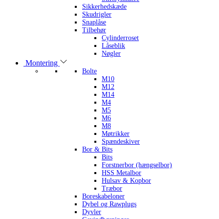
Sikkerhedskæde
Skudrigler
Snaplåse
Tilbehør
Cylinderroset
Låseblik
Nøgler
Montering
Bolte
M10
M12
M14
M4
M5
M6
M8
Møtrikker
Spændeskiver
Bor & Bits
Bits
Forstnerbor (hængselbor)
HSS Metalbor
Hulsav & Kopbor
Træbor
Boreskabeloner
Dybel og Rawplugs
Dyvler