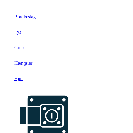
Bordbeslag
Lys
Greb
Hængsler
Hjul