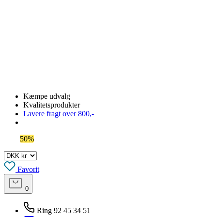
Kæmpe udvalg
Kvalitetsprodukter
Lavere fragt over 800,-
Spar
50%
på outlet
Favorit
0
Ring 92 45 34 51