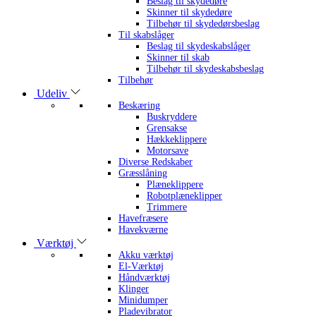
Beslag til skydedøre
Skinner til skydedøre
Tilbehør til skydedørsbeslag
Til skabslåger
Beslag til skydeskabslåger
Skinner til skab
Tilbehør til skydeskabsbeslag
Tilbehør
Udeliv
Beskæring
Buskryddere
Grensakse
Hækkeklippere
Motorsave
Diverse Redskaber
Græsslåning
Plæneklippere
Robotplæneklipper
Trimmere
Havefræsere
Havekværne
Værktøj
Akku værktøj
El-Værktøj
Håndværktøj
Klinger
Minidumper
Pladevibrator