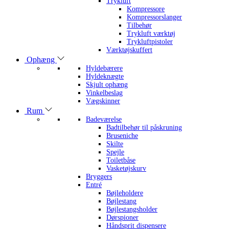
Trykluft
Kompressore
Kompressorslanger
Tilbehør
Trykluft værktøj
Trykluftpistoler
Værktøjskuffert
Ophæng
Hyldebærere
Hyldeknægte
Skjult ophæng
Vinkelbeslag
Vægskinner
Rum
Badeværelse
Badtilbehør til påskruning
Bruseniche
Skilte
Spejle
Toiletbåse
Vasketøjskurv
Bryggers
Entré
Bøjleholdere
Bøjlestang
Bøjlestangsholder
Dørspioner
Håndsprit dispensere