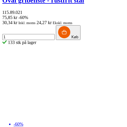
Oval gribeliste - rustfrit stål
115.89.021
75,85 kr
-60%
30,34 kr
24,27 kr
Inkl. moms
Ekskl. moms
Køb
133 stk på lager
-60%