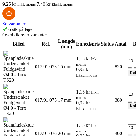
9,25 kr
7,40 kr
Inkl. moms
Ekskl. moms
Se varianter
6 stk på lager
Overblik over varianter
Længde
Billed
Ref.
Enhedspris
Status
Antal
B
(mm)
1,15 kr
Inkl.
moms
017.91.073
15 mm
820
0,92 kr
Kø
Ekskl. moms
1,15 kr
Inkl.
moms
017.91.075
17 mm
380
0,92 kr
Kø
Ekskl. moms
1,15 kr
Inkl.
moms
017.91.076
20 mm
390