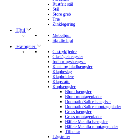
Rustfrit stål
Stål
Store greb
Træ
Zinklegering
Hjul
Møbelhjul
Skjulte hjul
Hængsler
Gastrykfjedre
Glaslågehængsler
Indboringshængsel
Kant- og bladhængsler
Klapbeslag
Klapholdere
Klapstøtte
Kophængsler
Blum hængsler
Blum montageplader
Duomatic/Salice hænglser
Duomatic/Salice montageplader
Grass hængsler
Grass montageplader
Häfele Metalla hængsler
Häfele Metalla montageplader
Tilbehør
Lågstøtter