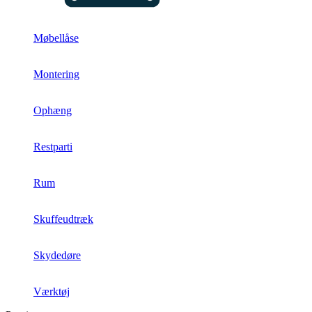
Møbellåse
Montering
Ophæng
Restparti
Rum
Skuffeudtræk
Skydedøre
Værktøj