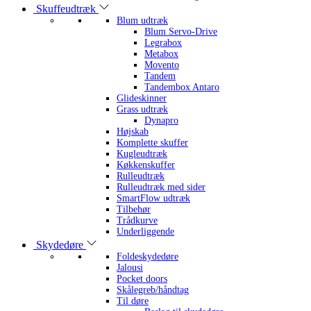
Skuffeudtræk
Blum udtræk
Blum Servo-Drive
Legrabox
Metabox
Movento
Tandem
Tandembox Antaro
Glideskinner
Grass udtræk
Dynapro
Højskab
Komplette skuffer
Kugleudtræk
Køkkenskuffer
Rulleudtræk
Rulleudtræk med sider
SmartFlow udtræk
Tilbehør
Trådkurve
Underliggende
Skydedøre
Foldeskydedøre
Jalousi
Pocket doors
Skålegreb/håndtag
Til døre