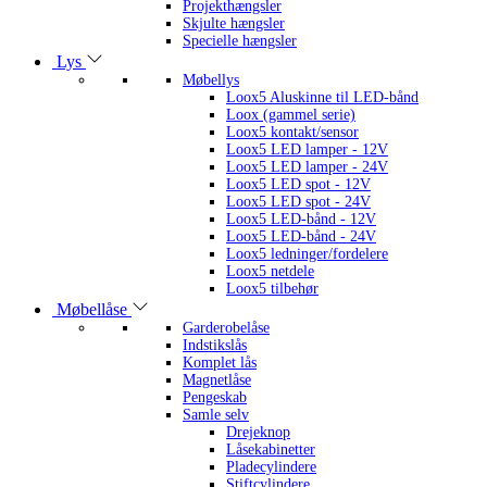
Projekthængsler
Skjulte hængsler
Specielle hængsler
Lys
Møbellys
Loox5 Aluskinne til LED-bånd
Loox (gammel serie)
Loox5 kontakt/sensor
Loox5 LED lamper - 12V
Loox5 LED lamper - 24V
Loox5 LED spot - 12V
Loox5 LED spot - 24V
Loox5 LED-bånd - 12V
Loox5 LED-bånd - 24V
Loox5 ledninger/fordelere
Loox5 netdele
Loox5 tilbehør
Møbellåse
Garderobelåse
Indstikslås
Komplet lås
Magnetlåse
Pengeskab
Samle selv
Drejeknop
Låsekabinetter
Pladecylindere
Stiftcylindere