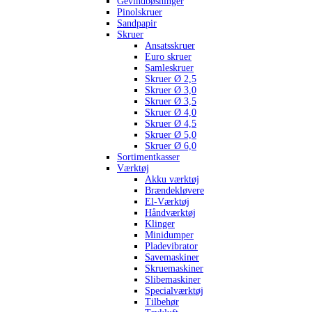
Gevindbøsninger
Pinolskruer
Sandpapir
Skruer
Ansatsskruer
Euro skruer
Samleskruer
Skruer Ø 2,5
Skruer Ø 3,0
Skruer Ø 3,5
Skruer Ø 4,0
Skruer Ø 4,5
Skruer Ø 5,0
Skruer Ø 6,0
Sortimentkasser
Værktøj
Akku værktøj
Brændekløvere
El-Værktøj
Håndværktøj
Klinger
Minidumper
Pladevibrator
Savemaskiner
Skruemaskiner
Slibemaskiner
Specialværktøj
Tilbehør