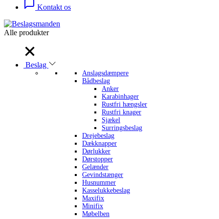
Kontakt os
Alle produkter
Alle produkter
Beslag
Anslagsdæmpere
Bådbeslag
Anker
Karabinhager
Rustfri hængsler
Rustfri knager
Sjækel
Surringsbeslag
Drejebeslag
Dækknapper
Dørlukker
Dørstopper
Gelænder
Gevindstænger
Husnummer
Kasselukkebeslag
Maxifix
Minifix
Møbelben