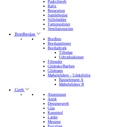
Paskvilgreb
Rafix
Reparation
Samlebeslag
Stillefødder
Tætningslister
Ventilationsriste
Bordbeslag
Bordben
Bordsamlinger
Bordudtræk
Tilbehør
Udtræksskinner
Filtpuder
Glidesko/Rørben
Glidesøm
Møbelglidere - Udskiftelig
Basiselement A
Møbelglidere B
Greb
Aluminium
Antik
Designergreb
Glas
Kunststof
Læder
Messing
Porcelæn