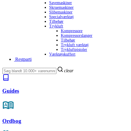
Savemaskiner
Skruemaskiner
Slibemaskiner
Specialværktøj
Tilbehør
Trykluft
Kompressore
Kompressorslanger
Tilbehør
Trykluft værktøj
Trykluftpistoler
Værktøjskuffert
Restparti
clear
Guides
Ordbog