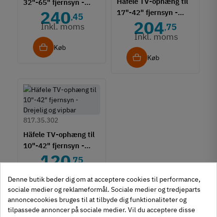
Häfele TV-ophæng til
32"-65" fjernsyn -
240
17"-42" fjernsyn -
Vipbar
45
,
204
Fuldt bevægelig
Inkl. moms
75
,
Inkl. moms
Køb
Køb
817.35.302
Häfele TV-ophæng til
10"-42" fjernsyn -
120
Drejelig og vipbar
75
,
Inkl. moms
Denne butik beder dig om at acceptere cookies til performance,
sociale medier og reklameformål. Sociale medier og tredjeparts
Køb
annoncecookies bruges til at tilbyde dig funktionaliteter og
tilpassede annoncer på sociale medier. Vil du acceptere disse