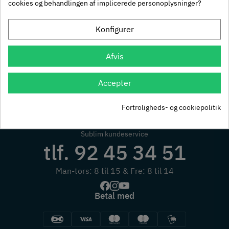
Viser 1 - 5 af 5 varer
FILTER
cookies og behandlingen af implicerede personoplysninger?
Konfigurer
Afvis
Accepter
Fortroligheds- og cookiepolitik
Sublim kundeservice
tlf. 92 45 34 51
Man-tors: 8 til 15 & Fre: 8 til 14
Betal med