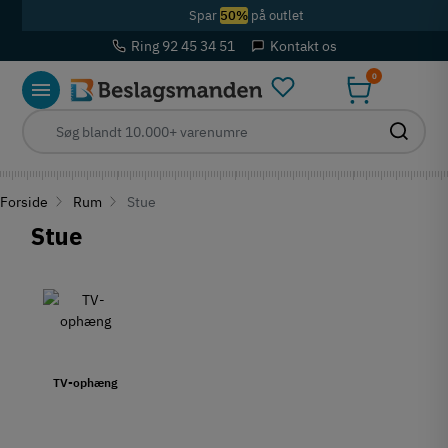
Spar
50%
på outlet
Ring 92 45 34 51
Kontakt os
0
Forside
Rum
Stue
Stue
TV-ophæng