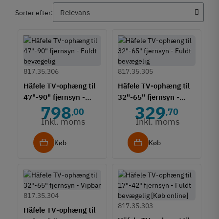
Sorter efter:
817.35.306
817.35.305
Häfele TV-ophæng til
Häfele TV-ophæng til
47"-90" fjernsyn -
32"-65" fjernsyn -
798
329
Fuldt bevægelig
Fuldt bevægelig
00
70
,
,
Inkl. moms
Inkl. moms
Køb
Køb
817.35.304
817.35.303
Häfele TV-ophæng til