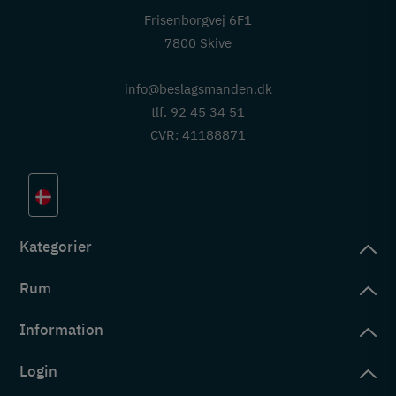
Frisenborgvej 6F1
7800 Skive
info@beslagsmanden.dk
tlf. 92 45 34 51
CVR: 41188871
Kategorier
Rum
slag
rd
Information
deværelse
eb
yggers
Login
vering
ul
tré