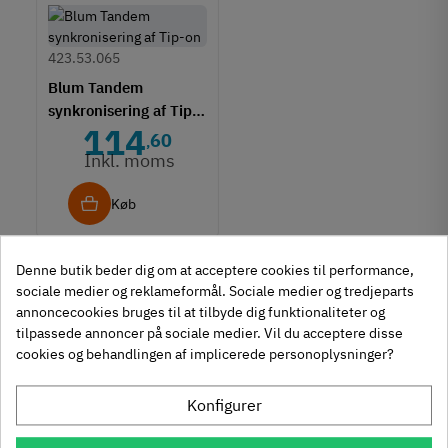
423.53.065
Blum Tandem
synkronisering af Tip-
114
on
60
,
Inkl. moms
Køb
Viser 1 - 9 af 9 varer
Denne butik beder dig om at acceptere cookies til performance,
sociale medier og reklameformål. Sociale medier og tredjeparts
annoncecookies bruges til at tilbyde dig funktionaliteter og
tilpassede annoncer på sociale medier. Vil du acceptere disse
Hvad er fordelene ved Blum Tandem?
FILTER
cookies og behandlingen af implicerede personoplysninger?
Fordelene ved Blum Tandem er at det er et underliggende
Konfigurer
udtræk som monteres under skuffen, så det ikke kan ses,
hvilket giver et enkelt og lækket udtryk til skuffen. Udover