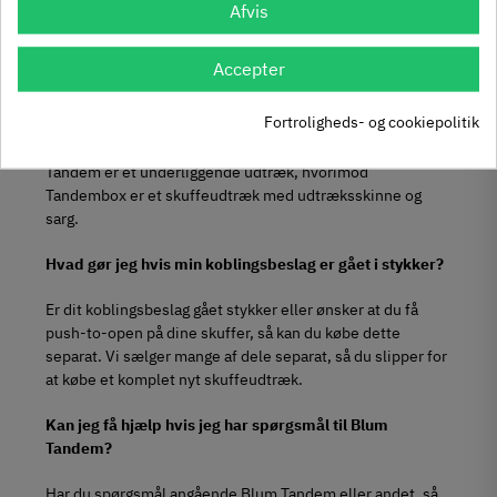
at være underliggende fås Blum Tandem også med
Afvis
fuldudtræk så hele skuffedybden kan udnyttes i dybden.
Accepter
Hvad er forskellen på Blum Tandem og Blum
Tandembox?
Fortroligheds- og cookiepolitik
Forskellen på Blum Tandem og Blum Tandembox er at
Tandem er et underliggende udtræk, hvorimod
Tandembox er et skuffeudtræk med udtræksskinne og
sarg.
Hvad gør jeg hvis min koblingsbeslag er gået i stykker?
Er dit koblingsbeslag gået stykker eller ønsker at du få
push-to-open på dine skuffer, så kan du købe dette
separat. Vi sælger mange af dele separat, så du slipper for
at købe et komplet nyt skuffeudtræk.
Kan jeg få hjælp hvis jeg har spørgsmål til Blum
Tandem?
Har du spørgsmål angående Blum Tandem eller andet, så