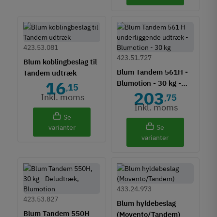
423.53.081
423.51.727
Blum koblingbeslag til
Blum Tandem 561H -
Tandem udtræk
16
Blumotion - 30 kg -
15
,
203
Tap montage
Inkl. moms
75
,
Inkl. moms
Se
varianter
Se
varianter
433.24.973
423.53.827
Blum hyldebeslag
Blum Tandem 550H
(Movento/Tandem)