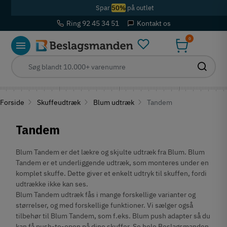
Spar
50%
på outlet
Ring 92 45 34 51
Kontakt os
0
Forside
Skuffeudtræk
Blum udtræk
Tandem
Tandem
Blum Tandem er det lækre og skjulte udtræk fra Blum. Blum
Tandem er et underliggende udtræk, som monteres under en
komplet skuffe. Dette giver et enkelt udtryk til skuffen, fordi
udtrække ikke kan ses.
Blum Tandem udtræk fås i mange forskellige varianter og
størrelser, og med forskellige funktioner. Vi sælger også
tilbehør til Blum Tandem, som f.eks. Blum push adapter så du
kan få push-to-open på dine skuffer. Se hele Beslagsmanden