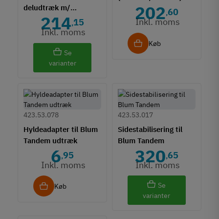
202
deludtræk m/
60
,
214
Blumotion - 30 kg
Inkl. moms
15
,
Inkl. moms
Køb
Se
varianter
423.53.078
423.53.017
Hyldeadapter til Blum
Sidestabilisering til
Tandem udtræk
Blum Tandem
6
320
95
65
,
,
Inkl. moms
Inkl. moms
Se
Køb
varianter