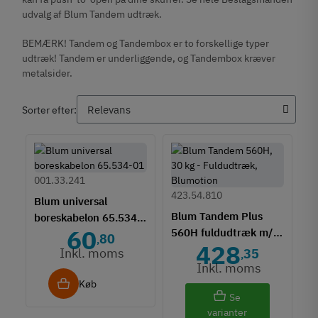
udvalg af Blum Tandem udtræk.
BEMÆRK! Tandem og Tandembox er to forskellige typer
udtræk! Tandem er underliggende, og Tandembox kræver
metalsider.
Sorter efter:
001.33.241
423.54.810
Blum universal
Blum Tandem Plus
boreskabelon 65.534-
60
560H fuldudtræk m/
01
80
,
428
Blumotion - 30 kg
Inkl. moms
35
,
Inkl. moms
Køb
Se
varianter