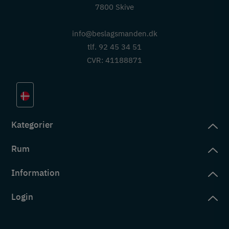
7800 Skive
info@beslagsmanden.dk
tlf. 92 45 34 51
CVR: 41188871
Kategorier
Rum
slag
rd
Information
deværelse
eb
yggers
Login
vering
ul
tré
tingelser
ngsler
g ind på konto
rderobe