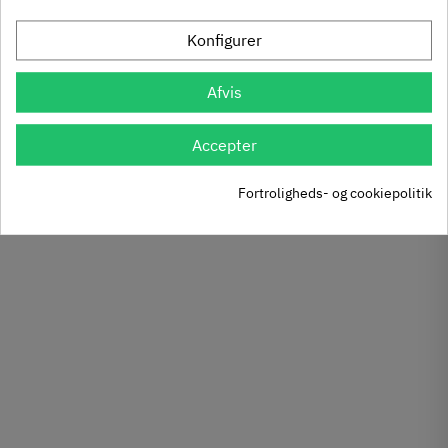
FILTER
værkstedssæt - 6 dele
GW 5/1 sæt - 3 dele
6.595
3.416
Konfigurer
,
,
Inkl. moms
Inkl. moms
00
00
Afvis
Køb
Køb
Accepter
Viser 1 - 12 af 37 varer
Fortroligheds- og cookiepolitik
Indlæs flere