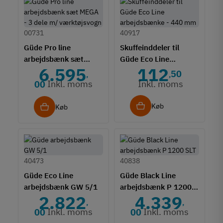
00731
40917
Güde Pro line
Skuffeinddeler til
arbejdsbænk sæt
Güde Eco Line
6.595
112
MEGA - 3 dele m/
arbejdsbænke - 440
50
,
,
værktøjsvogn
mm
Inkl. moms
Inkl. moms
00
Køb
Køb
40473
40838
Güde Eco Line
Güde Black Line
arbejdsbænk GW 5/1
arbejdsbænk P 1200
2.822
4.339
SLT - 3 skuffer/1
,
,
kabinet
Inkl. moms
Inkl. moms
00
00