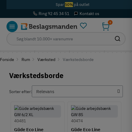
Spar
50%
på outlet
Ring 92 45 34 51
Kontakt os
0
Forside
Rum
Værksted
Værkstedsborde
Værkstedsborde
Sorter efter:
40481
40474
Güde Eco Line
Güde Eco Line