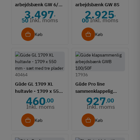
arbejdsbænk GW 6/2
arbejdsbænk GW 8S
3.497
2.925
XL
,
,
Inkl. moms
Inkl. moms
50
00
Køb
Køb
40464
17936
Güde GL 1709 XL
Güde Pro line
hultavle - 1709 x 550
sammenklappelig
460
927
mm - sæt med tre
arbejdsbænk GWB
00
00
,
,
plader
100/50F
Inkl. moms
Inkl. moms
Køb
Køb