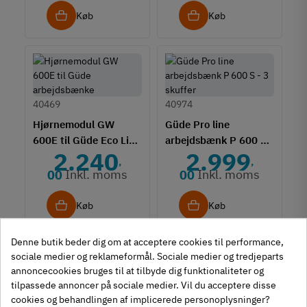
Køb
Køb
40469
40974
Hjørnemodul GW
Güde Pro line
600E til Güde Eco Line
arbejdsbænk P 600 S -
2.240
2.999
arbejdsbænke
3 skuffer
,
,
Inkl. moms
Inkl. moms
00
00
Køb
Køb
Denne butik beder dig om at acceptere cookies til performance,
sociale medier og reklameformål. Sociale medier og tredjeparts
annoncecookies bruges til at tilbyde dig funktionaliteter og
40495
40494
tilpassede annoncer på sociale medier. Vil du acceptere disse
Güde GWS
Güde arbejdsbænk
cookies og behandlingen af implicerede personoplysninger?