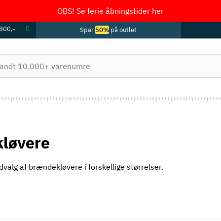
OBS! Se ferie åbningstider her
 800,-
Spar
50%
på outlet
løvere
dvalg af brændekløvere i forskellige størrelser.