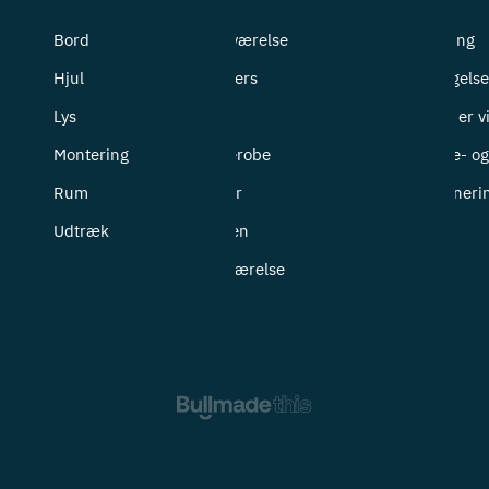
Bord
Badeværelse
Levering
Hjul
Bryggers
Betingelse
Lys
Entré
Hvem er v
Montering
Garderobe
Cookie- og 
Rum
Kontor
Returneri
Udtræk
Køkken
Soveværelse