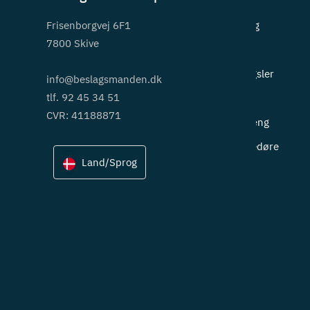
Frisenborgvej 6F1
Beslag
7800 Skive
Greb
Hængsler
info@beslagsmanden.dk
tlf. 92 45 34 51
Lås
CVR: 41188871
Ophæng
Skydedøre
Land/Sprog