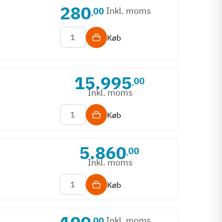
280
Inkl. moms
00
,
Køb
15.995
00
,
Inkl. moms
Køb
5.860
00
,
Inkl. moms
Køb
Inkl. moms
00