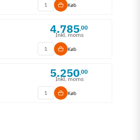
Køb
4.785
00
,
Inkl. moms
Køb
5.250
00
,
Inkl. moms
Køb