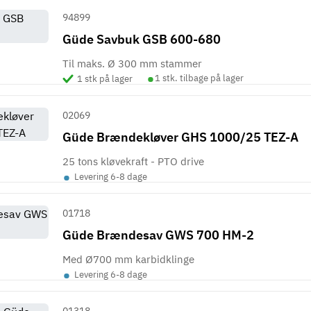
94899
Güde Savbuk GSB 600-680
Til maks. Ø 300 mm stammer
•
1 stk. tilbage på lager
1 stk på lager
02069
Güde Brændekløver GHS 1000/25 TEZ-A
25 tons kløvekraft - PTO drive
•
Levering 6-8 dage
01718
Güde Brændesav GWS 700 HM-2
Med Ø700 mm karbidklinge
•
Levering 6-8 dage