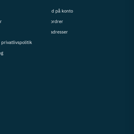
Log ind på konto
r
Mine ordrer
i
Mine adresser
privatlivspolitik
ng