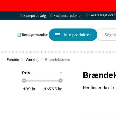
Lavere fragt over
Kæmpe udvalg
Kvalitetsprodukter
Alle produkter
Forside
Værktøj
Brændekløvere
Brændek
Pris
Her finder du et u
199
kr
16795
kr