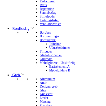
Paskvilgreb
Rafix
Reparation
Samlebeslag
Stillefødder
Tætningslister
Ventilationsriste
Bordbeslag
Bordben
Bordsamlinger
Bordudtræk
Tilbehør
Udtræksskinner
Filtpuder
Glidesko/Rørben
Glidesøm
Møbelglidere - Udskiftelig
Basiselement A
Møbelglidere B
Greb
Aluminium
Antik
Designergreb
Glas
Kunststof
Læder
Messing
Porcelæn