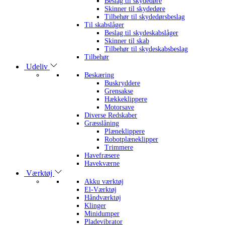
Beslag til skydedøre
Skinner til skydedøre
Tilbehør til skydedørsbeslag
Til skabslåger
Beslag til skydeskabslåger
Skinner til skab
Tilbehør til skydeskabsbeslag
Tilbehør
Udeliv
Beskæring
Buskryddere
Grensakse
Hækkeklippere
Motorsave
Diverse Redskaber
Græsslåning
Plæneklippere
Robotplæneklipper
Trimmere
Havefræsere
Havekværne
Værktøj
Akku værktøj
El-Værktøj
Håndværktøj
Klinger
Minidumper
Pladevibrator