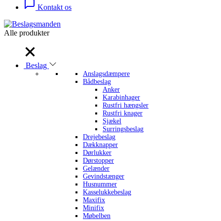
Kontakt os
Alle produkter
Alle produkter
Beslag
Anslagsdæmpere
Bådbeslag
Anker
Karabinhager
Rustfri hængsler
Rustfri knager
Sjækel
Surringsbeslag
Drejebeslag
Dækknapper
Dørlukker
Dørstopper
Gelænder
Gevindstænger
Husnummer
Kasselukkebeslag
Maxifix
Minifix
Møbelben