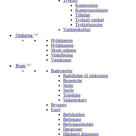
Trykluft
Kompressore
Kompressorslanger
Tilbehør
Trykluft værktøj
Trykluftpistoler
Værktøjskuffert
Ophæng
Hyldebærere
Hyldeknægte
Skjult ophæng
Vinkelbeslag
Vægskinner
Rum
Badeværelse
Badtilbehør til påskruning
Bruseniche
Skilte
Spejle
Toiletbåse
Vasketøjskurv
Bryggers
Entré
Bøjleholdere
Bøjlestang
Bøjlestangsholder
Dørspioner
Håndsprit dispensere