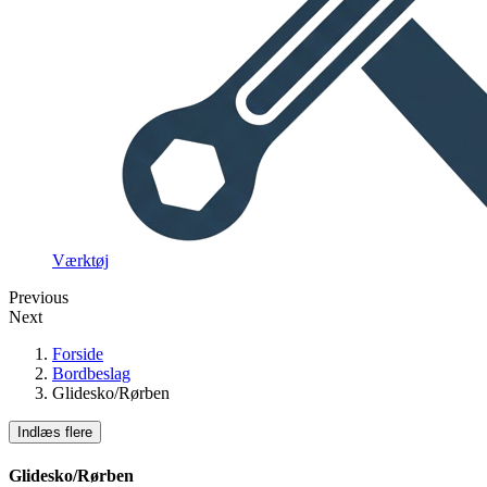
Værktøj
Previous
Next
Forside
Bordbeslag
Glidesko/Rørben
Indlæs flere
Clear
Pris
Glidesko/Rørben