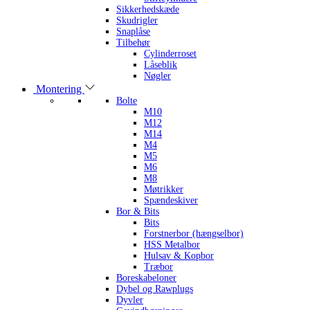
Sikkerhedskæde
Skudrigler
Snaplåse
Tilbehør
Cylinderroset
Låseblik
Nøgler
Montering
Bolte
M10
M12
M14
M4
M5
M6
M8
Møtrikker
Spændeskiver
Bor & Bits
Bits
Forstnerbor (hængselbor)
HSS Metalbor
Hulsav & Kopbor
Træbor
Boreskabeloner
Dybel og Rawplugs
Dyvler