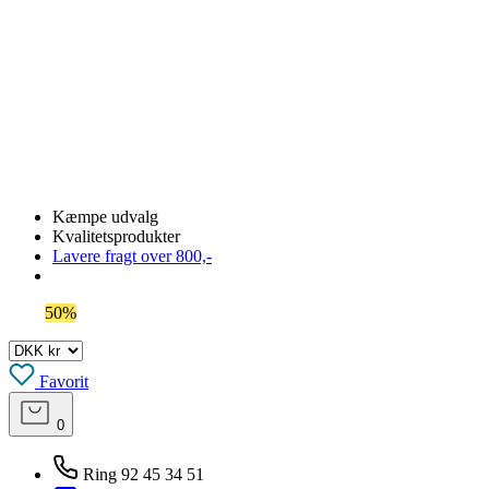
Kæmpe udvalg
Kvalitetsprodukter
Lavere fragt over 800,-
Spar
50%
på outlet
Favorit
0
Ring 92 45 34 51