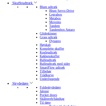
Skuffeudtræk
Blum udtræk
Blum Servo-Drive
Legrabox
Metabox
Movento
Tandem
Tandembox Antaro
Glideskinner
Grass udtræk
Dynapro
Højskab
Komplette skuffer
Kugleudtræk
Køkkenskuffer
Rulleudtræk
Rulleudtræk med sider
SmartFlow udtræk
Tilbehør
Trådkurve
Underliggende
Skydedøre
Foldeskydedøre
Jalousi
Pocket doors
Skålegreb/håndtag
Til døre