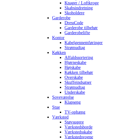
Knager / Loftkroge
Skabsindretning
Skoholdere
Garderobe
DressCode
Garderobe tilbehør
Garderobelifte
Kontor
Kabelgennemføringer
Strømudtag
Køkken
Affaldssortering
Hjørneskabe
Højskabe
Køkken tilbehør
Overskabe
Skuffeindsatser
Strømudtag
Underskabe
Soveværelse
Klapseng
Stue
TV-ophæng
Værksted
Støvsugere
Værkstedsborde
Værkstedsskabe
Værkstedsvogne