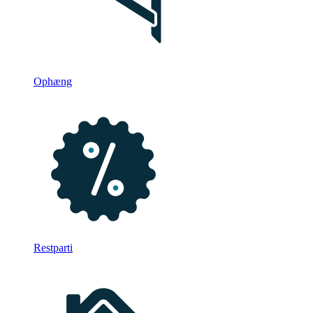
Ophæng
Restparti