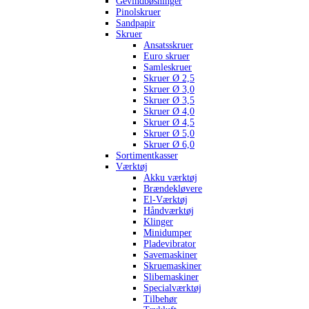
Gevindbøsninger
Pinolskruer
Sandpapir
Skruer
Ansatsskruer
Euro skruer
Samleskruer
Skruer Ø 2,5
Skruer Ø 3,0
Skruer Ø 3,5
Skruer Ø 4,0
Skruer Ø 4,5
Skruer Ø 5,0
Skruer Ø 6,0
Sortimentkasser
Værktøj
Akku værktøj
Brændekløvere
El-Værktøj
Håndværktøj
Klinger
Minidumper
Pladevibrator
Savemaskiner
Skruemaskiner
Slibemaskiner
Specialværktøj
Tilbehør