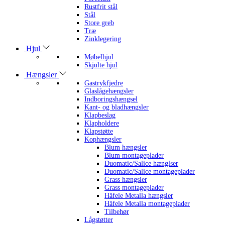
Rustfrit stål
Stål
Store greb
Træ
Zinklegering
Hjul
Møbelhjul
Skjulte hjul
Hængsler
Gastrykfjedre
Glaslågehængsler
Indboringshængsel
Kant- og bladhængsler
Klapbeslag
Klapholdere
Klapstøtte
Kophængsler
Blum hængsler
Blum montageplader
Duomatic/Salice hænglser
Duomatic/Salice montageplader
Grass hængsler
Grass montageplader
Häfele Metalla hængsler
Häfele Metalla montageplader
Tilbehør
Lågstøtter