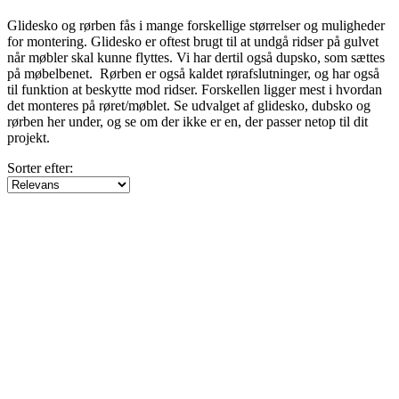
kr
kr
View products
12
Glidesko og rørben fås i mange forskellige størrelser og muligheder
for montering. Glidesko er oftest brugt til at undgå ridser på gulvet
når møbler skal kunne flyttes. Vi har dertil også dupsko, som sættes
på møbelbenet. Rørben er også kaldet rørafslutninger, og har også
til funktion at beskytte mod ridser. Forskellen ligger mest i hvordan
det monteres på røret/møblet. Se udvalget af glidesko, dubsko og
rørben her under, og se om der ikke er en, der passer netop til dit
projekt.
Sorter efter: