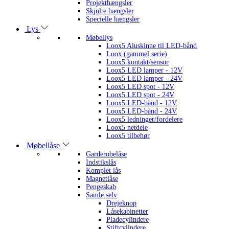
Projekthængsler
Skjulte hængsler
Specielle hængsler
Lys
Møbellys
Loox5 Aluskinne til LED-bånd
Loox (gammel serie)
Loox5 kontakt/sensor
Loox5 LED lamper - 12V
Loox5 LED lamper - 24V
Loox5 LED spot - 12V
Loox5 LED spot - 24V
Loox5 LED-bånd - 12V
Loox5 LED-bånd - 24V
Loox5 ledninger/fordelere
Loox5 netdele
Loox5 tilbehør
Møbellåse
Garderobelåse
Indstikslås
Komplet lås
Magnetlåse
Pengeskab
Samle selv
Drejeknop
Låsekabinetter
Pladecylindere
Stiftcylindere