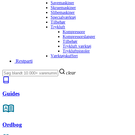
Savemaskiner
Skruemaskiner
Slibemaskiner
Specialværktøj
Tilbehør
Trykluft
Kompressore
Kompressorslanger
Tilbehør
Trykluft værktøj
Trykluftpistoler
Værktøjskuffert
Restparti
clear
Guides
Ordbog