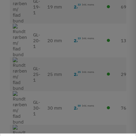
GL-
13
Inkl. moms
2
,
19-
19 mm
696
1
GL-
13
Inkl. moms
2
,
20-
20 mm
134
1
GL-
25
Inkl. moms
2
,
25-
25 mm
297
1
GL-
50
Inkl. moms
2
,
30-
30 mm
76
1
GL-