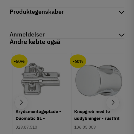
Produktegenskaber
Mærker
Martin-Høft
Reference
GL-18-1
Anmeldelser
På lager
139 Varer
Andre købte også
chat
Anmeldelser (0)
-50%
-60%
um
Krydsmontageplade -
Knopgreb med to
Duomatic SL -
uddybninger - rustfrit
Euroskruer
stål
329.87.510
136.05.009