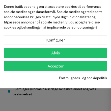
25
Inkl. moms
3
,
35-
35 mm
88
Denne butik beder dig om at acceptere cookies til performance,
1
sociale medier og reklameformål. Sociale medier og tredjeparts
annoncecookies bruges til at tilbyde dig funktionaliteter og
tilpassede annoncer på sociale medier. Vil du acceptere disse
cookies og behandlingen af implicerede personoplysninger?
GL-
50
Inkl. moms
4
,
40-
40 mm
150
1
Konfigurer
Afvis
GL-
00
Inkl. moms
7
,
50-
50 mm
78
1
Accepter
Fortroligheds- og cookiepolitik
På lager
Udgået
Fjernlager (Normalt 4-8 dage hvis ikke andet angivet i
beskrivelse)