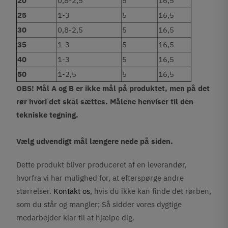
20
0,8-2,5
5
16,5
25
1-3
5
16,5
30
0,8-2,5
5
16,5
35
1-3
5
16,5
40
1-3
5
16,5
50
1-2,5
5
16,5
OBS! Mål A og B er ikke mål på produktet, men på det
rør hvori det skal sættes. Målene henviser til den
tekniske tegning.
Vælg udvendigt mål længere nede på siden.
Dette produkt bliver produceret af en leverandør,
hvorfra vi har mulighed for, at efterspørge andre
størrelser.
Kontakt os
, hvis du ikke kan finde det rørben,
som du står og mangler; Så sidder vores dygtige
medarbejder klar til at hjælpe dig.