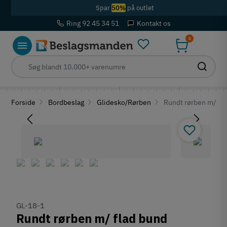
Spar
50%
på outlet
Ring 92 45 34 51
Kontakt os
0
Forside
Bordbeslag
Glidesko/Rørben
Rundt rørben m/ fl
GL-18-1
Rundt rørben m/ flad bund