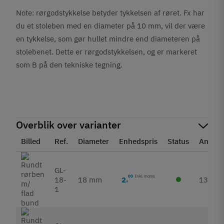
Note: rørgodstykkelse betyder tykkelsen af røret. Fx har
du et stoleben med en diameter på 10 mm, vil der være
en tykkelse, som gør hullet mindre end diameteren på
stolebenet. Dette er rørgodstykkelsen, og er markeret
som B på den tekniske tegning.
Overblik over varianter
Billed
Ref.
Diameter
Enhedspris
Status
Antal
GL-
00
Inkl. moms
2
,
18-
18 mm
139
1