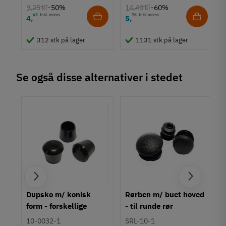
9,25 kr
14,40 kr
-50%
-60%
63
Inkl. moms
76
Inkl. moms
4
5
,
,
312 stk på lager
1131 stk på lager
Se også disse alternativer i stedet
Dupsko m/ konisk
Rørben m/ buet hoved
form - forskellige
- til runde rør
størrelser
10-0032-1
SRL-10-1