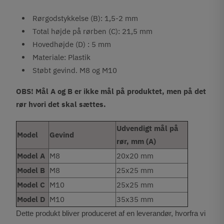
Rørgodstykkelse (B): 1,5-2 mm
Total højde på rørben (C): 21,5 mm
Hovedhøjde (D) : 5 mm
Materiale: Plastik
Støbt gevind. M8 og M10
OBS! Mål A og B er ikke mål på produktet, men på det
rør hvori det skal sættes.
Udvendigt mål på
Model
Gevind
rør, mm (A)
Model A
M8
20x20 mm
Model B
M8
25x25 mm
Model C
M10
25x25 mm
Model D
M10
35x35 mm
Dette produkt bliver produceret af en leverandør, hvorfra vi