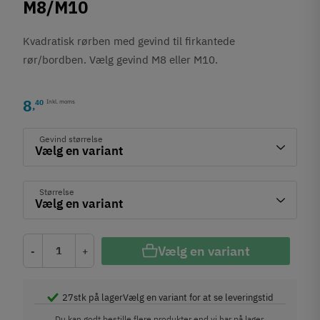
M8/M10
Kvadratisk rørben med gevind til firkantede
rør/bordben. Vælg gevind M8 eller M10.
8
40
Inkl. moms
,
Gevind størrelse
Størrelse
Vælg en variant
-
+
27
stk på lager
Vælg en variant for at se leveringstid
Du kan godt bestille flere produkter end vi har på lager.