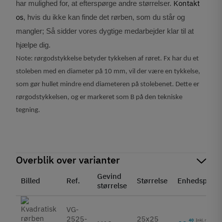
Kontakt
har mulighed for, at efterspørge andre størrelser.
os
, hvis du ikke kan finde det rørben, som du står og
mangler; Så sidder vores dygtige medarbejder klar til at
hjælpe dig.
Note: rørgodstykkelse betyder tykkelsen af røret. Fx har du et
stoleben med en diameter på 10 mm, vil der være en tykkelse,
som gør hullet mindre end diameteren på stolebenet. Dette er
rørgodstykkelsen, og er markeret som B på den tekniske
tegning.
Overblik over varianter
Gevind
Billed
Ref.
Størrelse
Enhedspris
størrelse
VG-
2525-
25x25
40
Inkl. moms