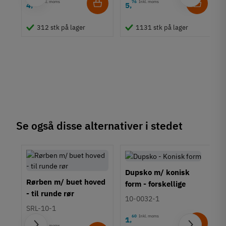
63
Inkl. moms
76
Inkl. moms
4
5
,
,
um
312 stk på lager
1131 stk på lager
Se også disse alternativer i stedet
Dupsko m/ konisk
Rørben m/ buet hoved
form - forskellige
- til runde rør
størrelser
10-0032-1
SRL-10-1
60
Inkl. moms
1
,
05
Inkl. moms