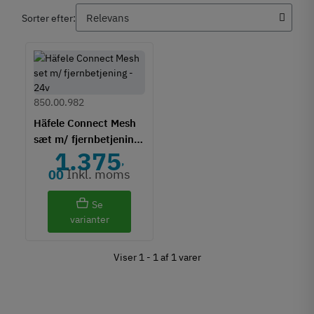
Sorter efter:
850.00.982
Häfele Connect Mesh
sæt m/ fjernbetjening
1.375
- 24v
,
Inkl. moms
00
Se
varianter
Viser 1 - 1 af 1 varer