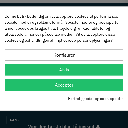
Denne butik beder dig om at acceptere cookies til performance,
sociale medier og reklameformål. Sociale medier og tredjeparts
Sublim kundeservice
annoncecookies bruges til at tilbyde dig funktionaliteter og
tlf. 92 45 34 51
tilpassede annoncer på sociale medier. Vil du acceptere disse
FILTER
cookies og behandlingen af implicerede personoplysninger?
Man-tors: 8 til 15 & Fre: 8 til 14
Konfigurer
Betal med
Afvis
Accepter
Fortroligheds- og cookiepolitik
Hurtig levering med
Vær den første til at få besked 🔔