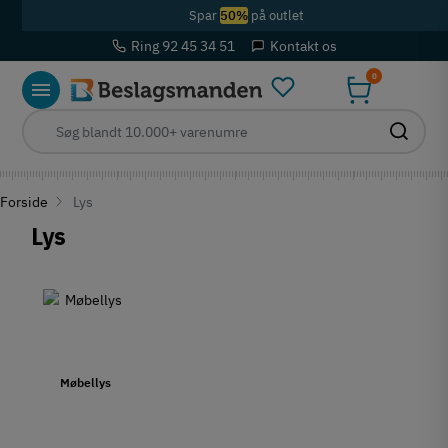
Spar
50%
på outlet
Ring 92 45 34 51
Kontakt os
0
Forside
Lys
Lys
Møbellys