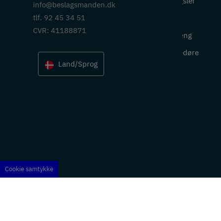
Hængsler
info@beslagsmanden.dk
tlf. 92 45 34 51
Lås
CVR: 41188871
Ophæng
Skydedøre
Land/Sprog
Cookie samtykke