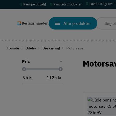
Lavere fragt over
Kæmpe udvalg
Kvalitetsprodukter
Alle produkter
Forside
Udeliv
Beskæring
Motorsave
Motorsa
Pris
95
kr
1125
kr