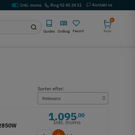
Kontakt os
Ring 92 45 34 51
0
Favorit
Kurv
Guides
Ordbog
Sorter efter:
1.095
00
,
Inkl. moms
 2850W