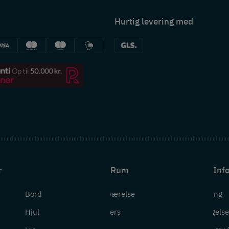
Hurtig levering med
r
Rum
Inf
Bord
Badeværelse
Levering
Hjul
Bryggers
Betingelse