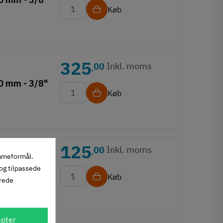
Køb
325
Inkl. moms
00
,
0 mm - 3/8"
Køb
125
Inkl. moms
00
,
lameformål.
ed - 1,5
 og tilpassede
Køb
erede
pter