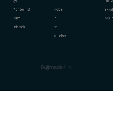
Lys
Entré
Hvem er v
Montering
Garderobe
Cookie- og 
Rum
Kontor
Returneri
Udtræk
Køkken
Soveværelse