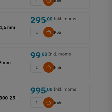
Køb
295
Inkl. moms
00
,
- 1,5 mm
Køb
99
Inkl. moms
00
,
1,3 mm
Køb
995
Inkl. moms
00
,
300-25 -
Køb