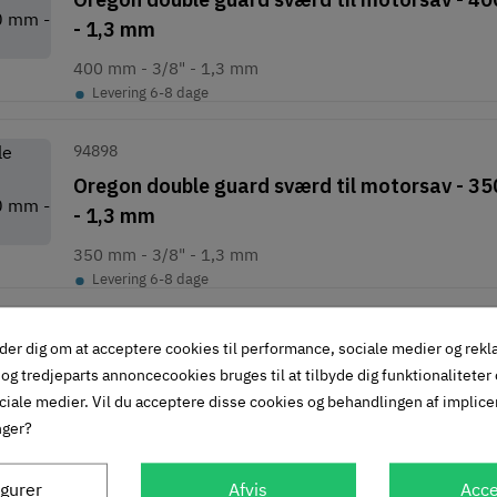
- 1,3 mm
400 mm - 3/8" - 1,3 mm
•
Levering 6-8 dage
94898
Oregon double guard sværd til motorsav - 35
- 1,3 mm
350 mm - 3/8" - 1,3 mm
•
Levering 6-8 dage
95023
der dig om at acceptere cookies til performance, sociale medier og rek
Güde GEK kæde til motorsav - 0,325" - 78 l
og tredjeparts annoncecookies bruges til at tilbyde dig funktionaliteter
mm
ciale medier. Vil du acceptere disse cookies og behandlingen af implic
nger?
0,325" - 78 led - 1,5 mm
•
Levering 6-8 dage
igurer
Afvis
Acce