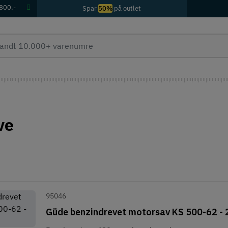
 800,-
Spar
50%
på outlet
ve
95046
Güde benzindrevet motorsav KS 500-62 -