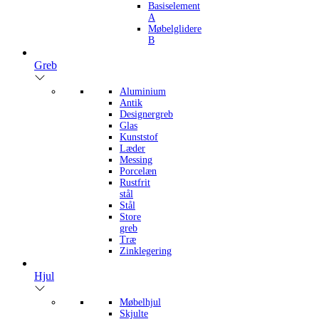
Basiselement
A
Møbelglidere
B
Greb
Aluminium
Antik
Designergreb
Glas
Kunststof
Læder
Messing
Porcelæn
Rustfrit
stål
Stål
Store
greb
Træ
Zinklegering
Hjul
Møbelhjul
Skjulte