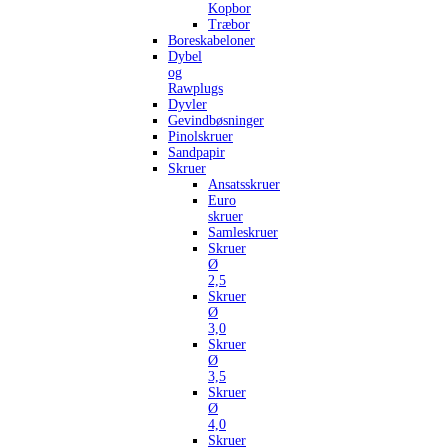
Kopbor
Træbor
Boreskabeloner
Dybel
og
Rawplugs
Dyvler
Gevindbøsninger
Pinolskruer
Sandpapir
Skruer
Ansatsskruer
Euro
skruer
Samleskruer
Skruer
Ø
2,5
Skruer
Ø
3,0
Skruer
Ø
3,5
Skruer
Ø
4,0
Skruer