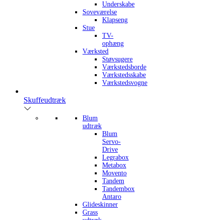
Underskabe
Soveværelse
Klapseng
Stue
TV-
ophæng
Værksted
Støvsugere
Værkstedsborde
Værkstedsskabe
Værkstedsvogne
Skuffeudtræk
Blum
udtræk
Blum
Servo-
Drive
Legrabox
Metabox
Movento
Tandem
Tandembox
Antaro
Glideskinner
Grass