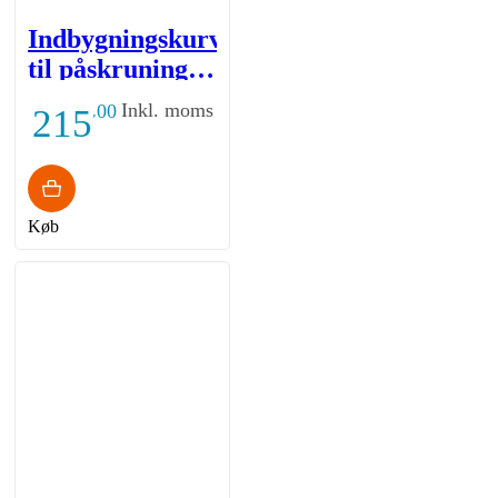
Indbygningskurv
til påskruning -
335x115x100 -
Inkl. moms
00
215
,
Hvid
Køb