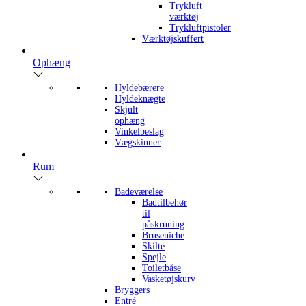
Trykluft
værktøj
Trykluftpistoler
Værktøjskuffert
Ophæng
Hyldebærere
Hyldeknægte
Skjult
ophæng
Vinkelbeslag
Vægskinner
Rum
Badeværelse
Badtilbehør
til
påskruning
Bruseniche
Skilte
Spejle
Toiletbåse
Vasketøjskurv
Bryggers
Entré