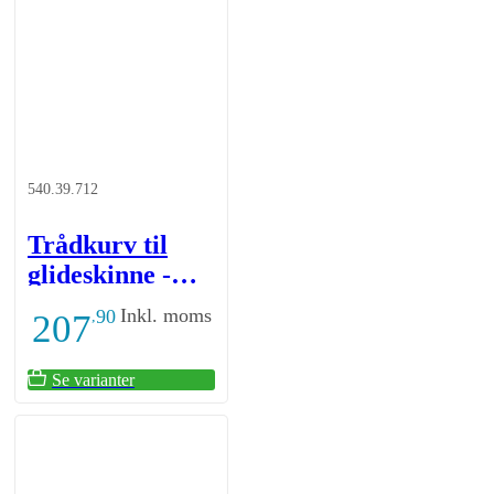
540.39.712
Trådkurv til
glideskinne -
højde 175 mm -
Inkl. moms
90
207
,
hvid
Se varianter