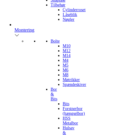
Snaplåse
Tilbehør
Cylinderroset
Låseblik
Nøgler
Montering
Bolte
M10
M12
M14
M4
M5
M6
M8
Møtrikker
Spændeskiver
Bor
&
Bits
Bits
Forstnerbor
(hængselbor)
HSS
Metalbor
Hulsav
&