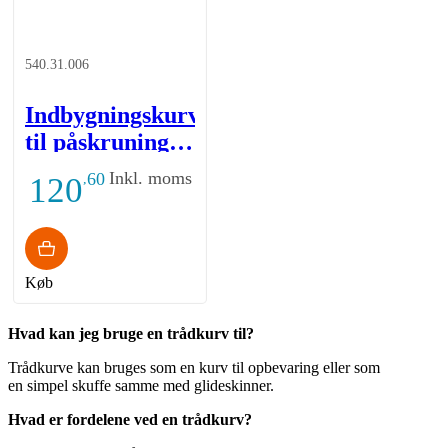
540.31.006
Indbygningskurv
til påskruning -
340x120x100 -
Inkl. moms
60
120
,
Hvid
Køb
Hvad kan jeg bruge en trådkurv til?
Trådkurve kan bruges som en kurv til opbevaring eller som
en simpel skuffe samme med glideskinner.
Hvad er fordelene ved en trådkurv?