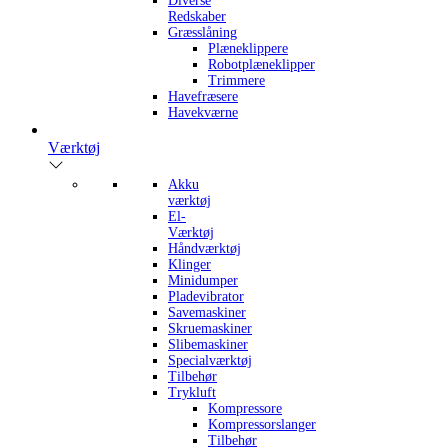
Diverse
Redskaber
Græsslåning
Plæneklippere
Robotplæneklipper
Trimmere
Havefræsere
Havekværne
Værktøj
Akku
værktøj
El-
Værktøj
Håndværktøj
Klinger
Minidumper
Pladevibrator
Savemaskiner
Skruemaskiner
Slibemaskiner
Specialværktøj
Tilbehør
Trykluft
Kompressore
Kompressorslanger
Tilbehør