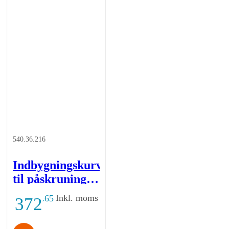
540.36.216
Indbygningskurv
til påskruning -
368x103x79 -
Inkl. moms
65
372
,
forkromet