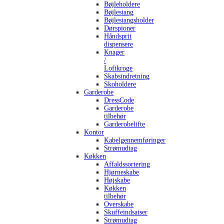
Bøjleholdere
Bøjlestang
Bøjlestangsholder
Dørspioner
Håndsprit
dispensere
Knager
/
Loftkroge
Skabsindretning
Skoholdere
Garderobe
DressCode
Garderobe
tilbehør
Garderobelifte
Kontor
Kabelgennemføringer
Strømudtag
Køkken
Affaldssortering
Hjørneskabe
Højskabe
Køkken
tilbehør
Overskabe
Skuffeindsatser
Strømudtag