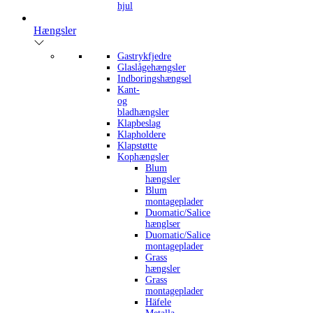
hjul
Hængsler
Gastrykfjedre
Glaslågehængsler
Indboringshængsel
Kant-
og
bladhængsler
Klapbeslag
Klapholdere
Klapstøtte
Kophængsler
Blum
hængsler
Blum
montageplader
Duomatic/Salice
hænglser
Duomatic/Salice
montageplader
Grass
hængsler
Grass
montageplader
Häfele