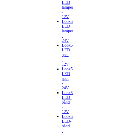
LED
lamper
-
12V
Loox5
LED
lamper
-
24V
Loox5
LED
spot
-
12V
Loox5
LED
spot
-
24V
Loox5
LED-
bånd
-
12V
Loox5
LED-
bånd
-