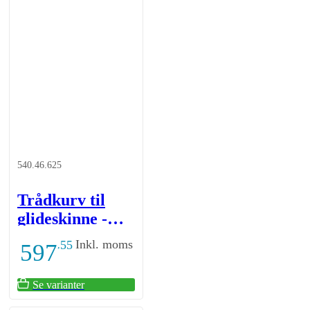
540.46.625
Trådkurv til
glideskinne -
Højde: 120 mm
Inkl. moms
55
597
,
- Hvid
Se varianter