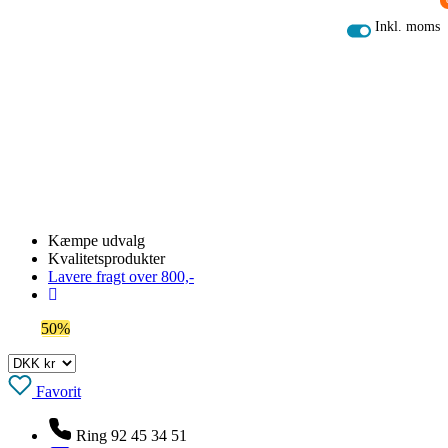
OBS! Se ferie åbningstider her
Kæmpe udvalg
Kvalitetsprodukter
Lavere fragt over 800,-
Spar
50%
på outlet
Favorit
Ring 92 45 34 51