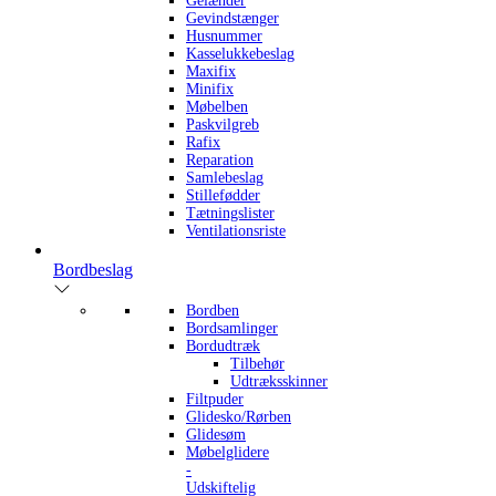
Gelænder
Gevindstænger
Husnummer
Kasselukkebeslag
Maxifix
Minifix
Møbelben
Paskvilgreb
Rafix
Reparation
Samlebeslag
Stillefødder
Tætningslister
Ventilationsriste
Bordbeslag
Bordben
Bordsamlinger
Bordudtræk
Tilbehør
Udtræksskinner
Filtpuder
Glidesko/Rørben
Glidesøm
Møbelglidere
-
Udskiftelig