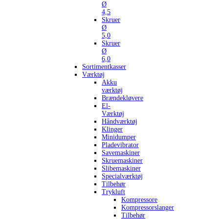
Ø
4,5
Skruer
Ø
5,0
Skruer
Ø
6,0
Sortimentkasser
Værktøj
Akku
værktøj
Brændekløvere
El-
Værktøj
Håndværktøj
Klinger
Minidumper
Pladevibrator
Savemaskiner
Skruemaskiner
Slibemaskiner
Specialværktøj
Tilbehør
Trykluft
Kompressore
Kompressorslanger
Tilbehør