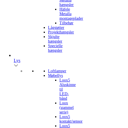
Metalla
hængsler
Häfele
Metalla
montageplader
Tilbehør
Lågstøtter
Projekthængsler
Skjulte
hængsler
Specielle
hængsler
Lys
Loftlamper
Møbellys
Loox5
Aluskinne
til
LED-
bånd
Loox
(gammel
serie)
Loox5
kontakt/sensor
Loox5