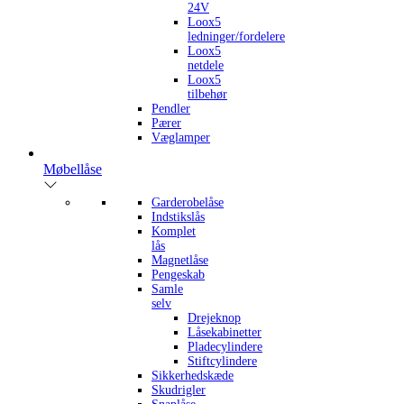
24V
Loox5
ledninger/fordelere
Loox5
netdele
Loox5
tilbehør
Pendler
Pærer
Væglamper
Møbellåse
Garderobelåse
Indstikslås
Komplet
lås
Magnetlåse
Pengeskab
Samle
selv
Drejeknop
Låsekabinetter
Pladecylindere
Stiftcylindere
Sikkerhedskæde
Skudrigler