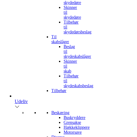
skydedøre
Skinner
til
skydedøre
Tilbehør
til
skydedørsbeslag
Til
skabslåger
Beslag
til
skydeskabslåger
Skinner
til
skab
Tilbehør
til
skydeskabsbeslag
Tilbehør
Udeliv
Beskæring
Buskryddere
Grensakse
Hækkeklippere
Motorsave