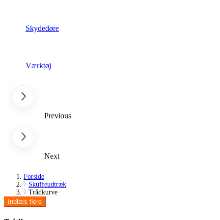
Skydedøre
Værktøj
Previous
Next
Forside
Skuffeudtræk
Trådkurve
Indlæs flere
Clear
Pris