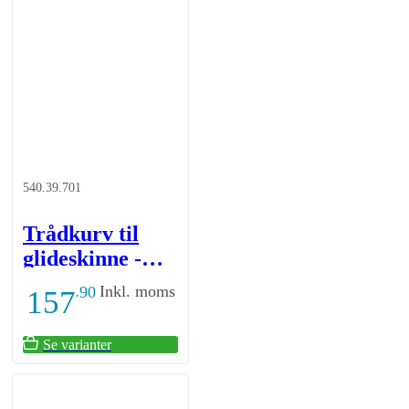
540.39.701
Trådkurv til
glideskinne -
højde 85 mm -
Inkl. moms
90
157
,
hvid
Se varianter