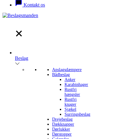
Kontakt os
Alle
produkter
Beslag
Anslagsdæmpere
Bådbeslag
Anker
Karabinhager
Rustfri
hængsler
Rustfri
knager
Sjækel
Surringsbeslag
Drejebeslag
Dækknapper
Dørlukker
Dørstopper