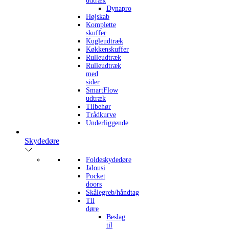
udtræk
Dynapro
Højskab
Komplette
skuffer
Kugleudtræk
Køkkenskuffer
Rulleudtræk
Rulleudtræk
med
sider
SmartFlow
udtræk
Tilbehør
Trådkurve
Underliggende
Skydedøre
Foldeskydedøre
Jalousi
Pocket
doors
Skålegreb/håndtag
Til
døre
Beslag
til