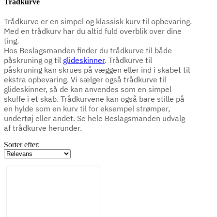
Trådkurve
kr
kr
View products
7
Trådkurve er en simpel og klassisk kurv til opbevaring.
Med en trådkurv har du altid fuld overblik over dine
ting.
Hos Beslagsmanden finder du trådkurve til både
påskruning og til
glideskinner
. Trådkurve til
påskruning kan skrues på væggen eller ind i skabet til
ekstra opbevaring. Vi sælger også trådkurve til
glideskinner, så de kan anvendes som en simpel
skuffe i et skab. Trådkurvene kan også bare stille på
en hylde som en kurv til for eksempel strømper,
undertøj eller andet. Se hele Beslagsmanden udvalg
af trådkurve herunder.
Sorter efter: