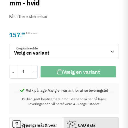
mm - hvid
Fås i flere størrelser
157
90
Inkl. moms
,
Korpusbredde
Vælg en variant
-
+
9
stk på lager
Vælg en variant for at se leveringstid
Du kan godt bestille flere produkter end vi har på lager.
Leveringstiden vil heraf være 4-8 dage i stedet.
Spørgsmål & Svar
CAD data