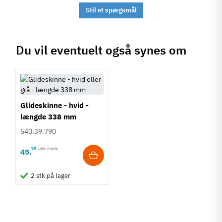
Stil et spørgsmål
Du vil eventuelt også synes om
Glideskinne - hvid -
længde 338 mm
540.39.790
90
Inkl. moms
45
,
2 stk på lager