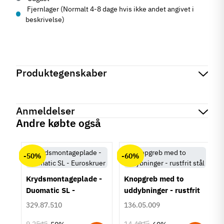
Fjernlager (Normalt 4-8 dage hvis ikke andet angivet i
beskrivelse)
Produktegenskaber
Mærker
Haefele
Reference
540.39.701
Anmeldelser
På lager
9 Varer
Andre købte også
Tilstand
Ny
chat
Anmeldelser (0)
-50%
-60%
Krydsmontageplade -
Knopgreb med to
Duomatic SL -
uddybninger - rustfrit
Euroskruer
stål
329.87.510
136.05.009
9,25 kr
14,40 kr