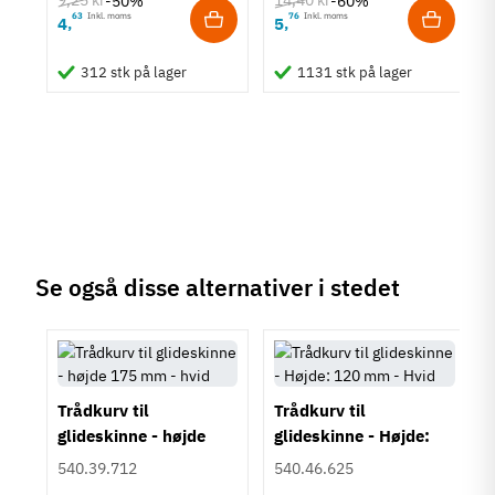
-50%
-60%
63
Inkl. moms
76
Inkl. moms
4
5
,
,
um
312 stk på lager
1131 stk på lager
Se også disse alternativer i stedet
Trådkurv til
Trådkurv til
glideskinne - højde
glideskinne - Højde:
175 mm - hvid
120 mm - Hvid
540.39.712
540.46.625