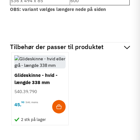
536 x 494 x 85
600
OBS: variant vælges længere nede på siden
Tilbehør der passer til produktet
Glideskinne - hvid -
længde 338 mm
540.39.790
90
Inkl. moms
45
,
2 stk på lager