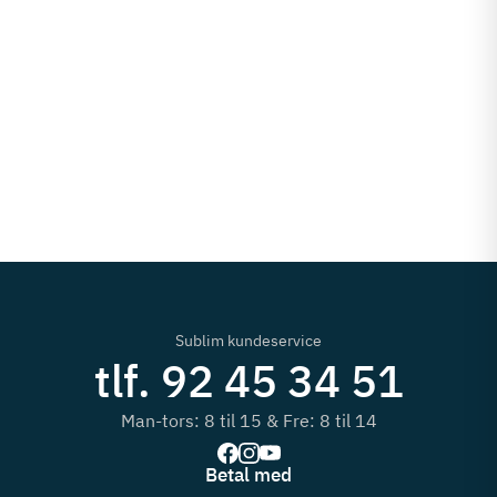
Sublim kundeservice
tlf. 92 45 34 51
Man-tors: 8 til 15 & Fre: 8 til 14
Betal med