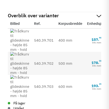
Overblik over varianter
Billed
Ref.
Korpusbredde
Enhedspris
90
157
,
540.39.701
400 mm
Inkl. moms
55
178
,
540.39.702
500 mm
Inkl. moms
25
193
,
540.39.703
600 mm
Inkl. moms
På lager
Udgået