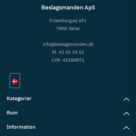
Beslagsmanden ApS
Frisenborgvej 6F1
7800 Skive
info@beslagsmanden.dk
tlf. 92 45 34 51
CVR: 41188871
Kategorier
Rum
slag
rd
Information
deværelse
eb