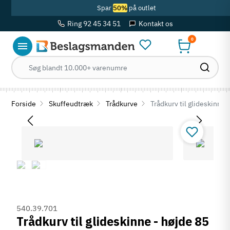
Spar
50%
på outlet
Ring 92 45 34 51
Kontakt os
0
Forside
Skuffeudtræk
Trådkurve
Trådkurv til glideskinne 
540.39.701
Trådkurv til glideskinne - højde 85