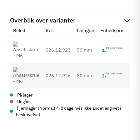
Overblik over varianter
Billed
Ref.
Længde
Enhedspris
Stat
90
Inkl. moms
026.12.923
50 mm
1
,
20
Inkl. moms
026.12.926
80 mm
3
,
På lager
Udgået
Fjernlager (Normalt 4-8 dage hvis ikke andet angivet i
beskrivelse)