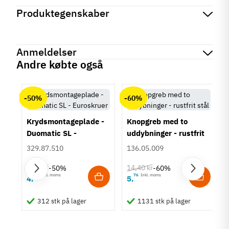
Produktegenskaber
Mærker
Haefele
Reference
026.12.923
Anmeldelser
På lager
295 Varer
Andre købte også
Tilstand
Ny
chat
Anmeldelser (0)
-50%
-60%
Krydsmontageplade -
Knopgreb med to
Duomatic SL -
uddybninger - rustfrit
Euroskruer
stål
329.87.510
136.05.009
9,25 kr
14,40 kr
-50%
-60%
63
Inkl. moms
76
Inkl. moms
4
5
,
,
um
312 stk på lager
1131 stk på lager