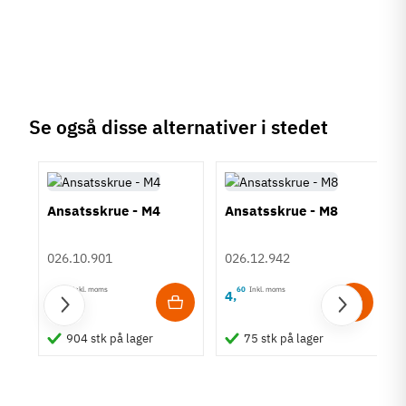
Se også disse alternativer i stedet
Ansatsskrue - M4
Ansatsskrue - M8
026.10.901
026.12.942
30
Inkl. moms
60
Inkl. moms
1
4
,
,
M6
904 stk på lager
75 stk på lager