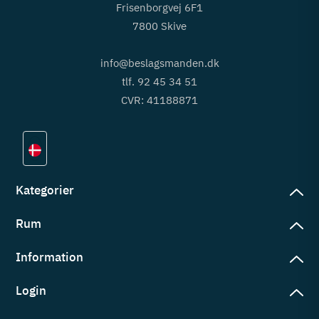
Frisenborgvej 6F1
7800 Skive
info@beslagsmanden.dk
tlf. 92 45 34 51
CVR: 41188871
Kategorier
Rum
slag
rd
Information
deværelse
eb
yggers
Login
vering
ul
tré
tingelser