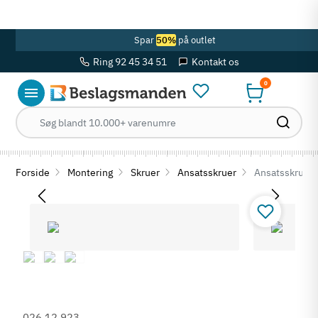
OBS! Se ferie åbningstider her
Spar
50%
på outlet
Ring 92 45 34 51
Kontakt os
0
Forside
Montering
Skruer
Ansatsskruer
Ansatsskrue -
026.12.923