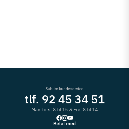
Sublim kundeservice
tlf. 92 45 34 51
Man-tors: 8 til 15 & Fre: 8 til 14
Betal med