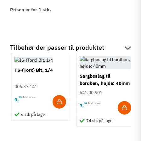
Prisen er for 1 stk.
Tilbehør der passer til produktet
TS-(Torx) Bit, 1/4
Sargbeslag til
bordben, højde: 40mm
006.37.141
641.00.901
25
Inkl. moms
9
,
60
Inkl. moms
7
,
6 stk på lager
74 stk på lager