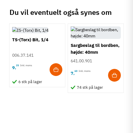
Du vil eventuelt også synes om
TS-(Torx) Bit, 1/4
Sargbeslag til bordben,
højde: 40mm
006.37.141
641.00.901
25
Inkl. moms
9
,
60
Inkl. moms
7
,
6 stk på lager
74 stk på lager