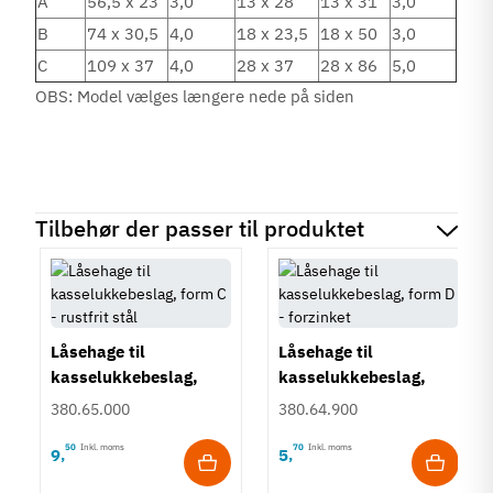
A
56,5 x 23
3,0
13 x 28
13 x 31
3,0
B
74 x 30,5
4,0
18 x 23,5
18 x 50
3,0
C
109 x 37
4,0
28 x 37
28 x 86
5,0
OBS: Model vælges længere nede på siden
Tilbehør der passer til produktet
Låsehage til
Låsehage til
kasselukkebeslag,
kasselukkebeslag,
form C - rustfrit stål
form D - forzinket
380.65.000
380.64.900
50
Inkl. moms
70
Inkl. moms
9
5
,
,