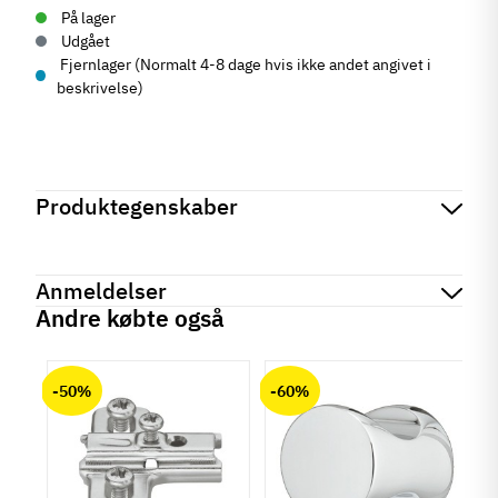
På lager
Udgået
Fjernlager (Normalt 4-8 dage hvis ikke andet angivet i
beskrivelse)
Produktegenskaber
Mærker
Haefele
Reference
380.53.000
Anmeldelser
På lager
3 Varer
Andre købte også
Tilstand
Ny
chat
Anmeldelser (0)
-50%
-60%