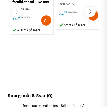
forniklet stål - 52 mm
380.52.925
2.04.00.04
85
Inkl. moms
24
,
80
Inkl. moms
16
,
57 stk på lager
468 stk på lager
Spørgsmål & Svar
(0)
Ingen spørgsmål endnu - Stil det første :)