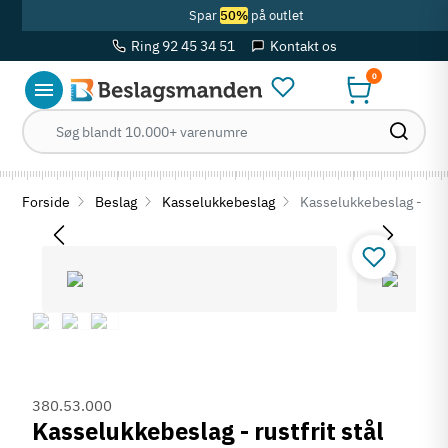
Spar
50%
på outlet
Ring 92 45 34 51
Kontakt os
0
Forside
Beslag
Kasselukkebeslag
Kasselukkebeslag - rustf
380.53.000
Kasselukkebeslag - rustfrit stål