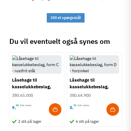
Stil et spørgsmål
Du vil eventuelt også synes om
Låsehage til
Låsehage til
kasselukkebeslag,
kasselukkebeslag,
form C - rustfrit stål
form D - forzinket
380.65.000
380.64.900
50
Inkl. moms
70
Inkl. moms
9
5
,
,
2 stk på lager
6 stk på lager