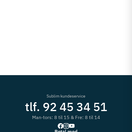
Sublim kundeservice
tlf. 92 45 34 51
Man-tors: 8 til 15 & Fre: 8 til 14
Betal med