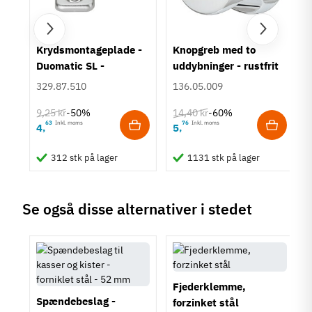
um
Krydsmontageplade -
Knopgreb med to
Duomatic SL -
uddybninger - rustfrit
Euroskruer
stål
329.87.510
136.05.009
9,25 kr
14,40 kr
-50%
-60%
63
Inkl. moms
76
Inkl. moms
4
5
,
,
312 stk på lager
1131 stk på lager
Se også disse alternativer i stedet
Fjederklemme,
Spændebeslag -
forzinket stål