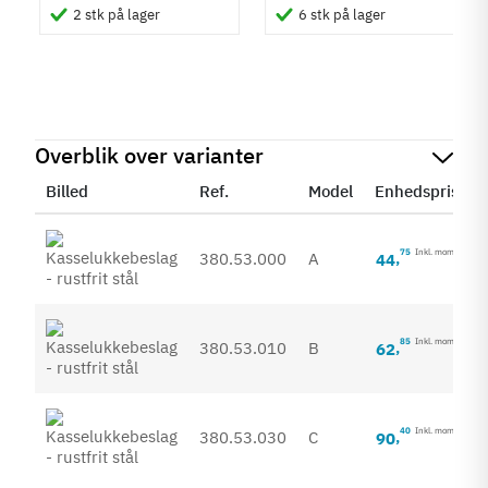
2 stk på lager
6 stk på lager
Overblik over varianter
Billed
Ref.
Model
Enhedspris
75
Inkl. moms
380.53.000
A
44
,
85
Inkl. moms
380.53.010
B
62
,
40
Inkl. moms
380.53.030
C
90
,