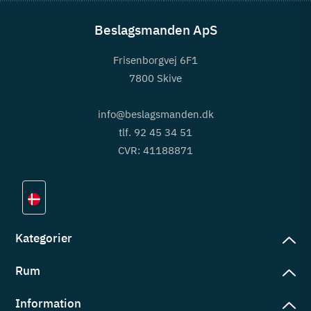
Beslagsmanden ApS
Frisenborgvej 6F1
7800 Skive
info@beslagsmanden.dk
tlf. 92 45 34 51
CVR: 41188871
Kategorier
Rum
slag
rd
Information
deværelse