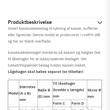
Produktbeskrivelse
Smart kasselukkebeslag til lukning af kasser, kufferter
eller lignende. Denne model er produceret i rustfrit stål
og har en blank overflade.
Kasselukkebeslaget monteres på kassen og hægtes fast
til låsehagen for at lukke/spænde beslaget. Det
lukket/tilspændet beslag holder kassen lukket.
Lågehagen skal købes separat (se tilbehør)
Til låsehager
Størrelse
(bredde x længde)
Bøjle Ø
Skrue Ø
Model
(A x B)
mm
(E) mm
mm
mm
Form C
Form D