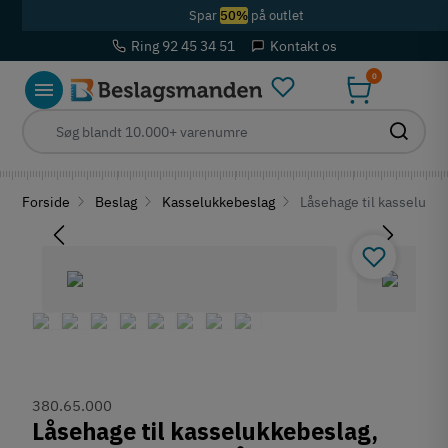
Spar
50%
på outlet
Ring 92 45 34 51
Kontakt os
0
Forside
Beslag
Kasselukkebeslag
Låsehage til kasselukkeb
380.65.000
Låsehage til kasselukkebeslag,