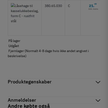
40
21
380.65.030
C
,
Inkl. moms
På lager
Udgået
Fjernlager (Normalt 4-8 dage hvis ikke andet angivet i
beskrivelse)
Produktegenskaber
Mærker
Haefele
Reference
380.65.000
Anmeldelser
På lager
2 Varer
Andre købte også