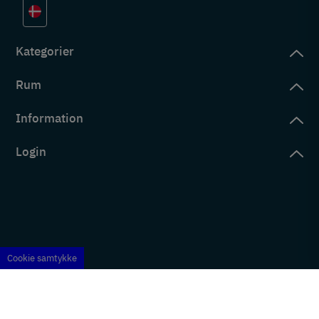
Kategorier
Rum
slag
rd
Information
deværelse
eb
yggers
Login
vering
ul
tré
tingelser
ngsler
g ind på konto
rderobe
em er vi
s
ne ordrer
ntor
okie- og privatlivspolitik
s
ne adresser
kken
turnering
Cookie samtykke
ntering
veværelse
phæng
um