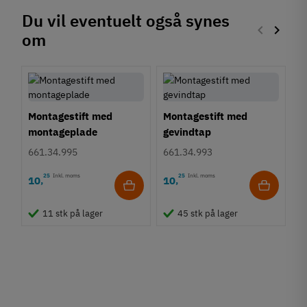
Du vil eventuelt også synes
keyboard_arrow_left
keyboard_arrow_right
om
Forrige
Næste
Montagestift med
Montagestift med
montageplade
gevindtap
661.34.995
661.34.993
25
Inkl. moms
25
Inkl. moms
10
10
,
,
K
11 stk på lager
45 stk på lager
6
8
,