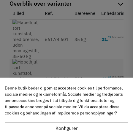
Overblik over varianter
Billed
Ref.
Bæreevne
Enhedspris
S
75
Inkl. moms
21
,
661.74.601
35 kg
15
Inkl. moms
42
,
661.74.611
50 kg
Denne butik beder dig om at acceptere cookies til performance,
sociale medier og reklameformål. Sociale medier og tredjeparts
annoncecookies bruges til at tilbyde dig funktionaliteter og
På lager
tilpassede annoncer på sociale medier. Vil du acceptere disse
Udgået
cookies og behandlingen af implicerede personoplysninger?
Fjernlager (Normalt 4-8 dage hvis ikke andet angivet i
beskrivelse)
Konfigurer