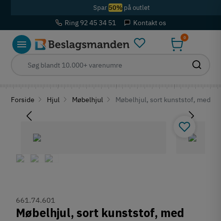
Spar
50%
på outlet
Ring 92 45 34 51
Kontakt os
0
Forside
Hjul
Møbelhjul
Møbelhjul, sort kunststof, med br
661.74.601
Møbelhjul, sort kunststof, med