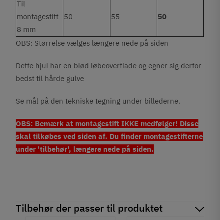
Til
montagestift
50
55
50
8 mm
OBS: Størrelse vælges længere nede på siden
Dette hjul har en blød løbeoverflade og egner sig derfor
bedst til hårde gulve
Se mål på den tekniske tegning under billederne.
OBS: Bemærk at montagestift IKKE medfølger! Disse
skal tilkøbes ved siden af. Du finder montagestifterne
under 'tilbehør', længere nede på siden.
Tilbehør der passer til produktet