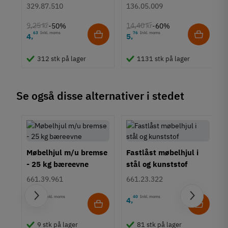
Euroskruer
stål
Løbeflade
329.87.510
136.05.009
Blød hjulflade
9,25 kr
14,40 kr
-50%
-60%
Bæreevne
63
Inkl. moms
76
Inkl. moms
4
5
,
,
25 til 39 kg
40 til 69 kg
312 stk på lager
1131 stk på lager
Tilstand
Ny
Se også disse alternativer i stedet
Møbelhjul m/u bremse
Fastlåst møbelhjul i
- 25 kg bæreevne
stål og kunststof
661.39.961
661.23.322
55
Inkl. moms
40
Inkl. moms
24
4
,
,
9 stk på lager
81 stk på lager