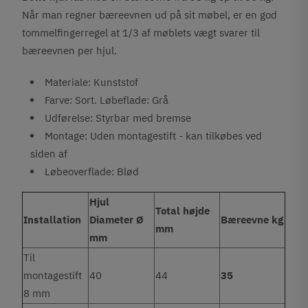
Når man regner bæreevnen ud på sit møbel, er en god
tommelfingerregel at 1/3 af møblets vægt svarer til
bæreevnen per hjul.
Materiale: Kunststof
Farve: Sort. Løbeflade: Grå
Udførelse: Styrbar med bremse
Montage: Uden montagestift - kan tilkøbes ved
siden af
Løbeoverflade: Blød
Hjul
Total højde
Installation
Diameter Ø
Bæreevne kg
mm
mm
Til
montagestift
40
44
35
8 mm