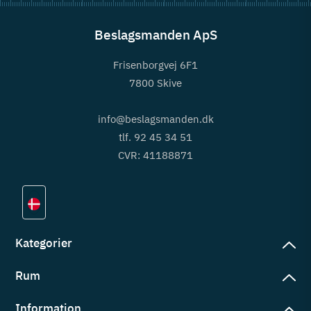
Beslagsmanden ApS
Frisenborgvej 6F1
7800 Skive
info@beslagsmanden.dk
tlf. 92 45 34 51
CVR: 41188871
Kategorier
Rum
slag
rd
Information