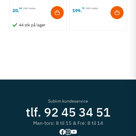
60
Inkl. moms
70
Inkl. moms
20
199
,
,
F
44 stk på lager
1
3
1
Sublim kundeservice
tlf. 92 45 34 51
Man-tors: 8 til 15 & Fre: 8 til 14