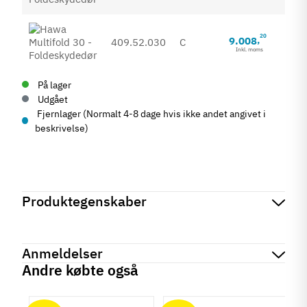
20
9.008
,
409.52.030
C
Inkl. moms
På lager
Udgået
Fjernlager (Normalt 4-8 dage hvis ikke andet angivet i
beskrivelse)
Produktegenskaber
Mærker
Haefele
Reference
409.52.010
Anmeldelser
Tilstand
Ny
Andre købte også
chat
Anmeldelser (0)