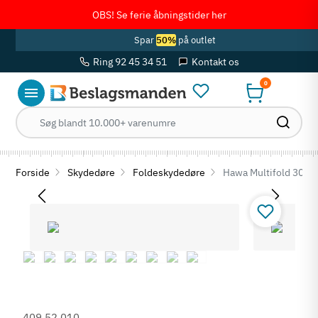
OBS! Se ferie åbningstider her
Spar
50%
på outlet
Ring 92 45 34 51
Kontakt os
0
Forside
Skydedøre
Foldeskydedøre
Hawa Multifold 30 - 
409.52.010