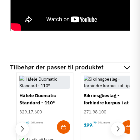
Tilbehør der passer til produktet
Häfele Duomatic
Sikrinsgbeslag -
Standard - 110º
forhindre korpus i at
tippe
329.17.600
271.98.100
60
Inkl. moms
70
Inkl. moms
20
199
,
,
44 stk på lager