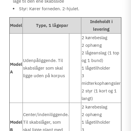
låge til den ene skabsside
Styr: Kører forneden. 2-hjulet.
Indeholdt i
Model
Type, 1 lågepar
levering
2 kørebeslag
2 ophæng
2 lågeanslag (1 top
Udenpåliggende. Til
og 1 bund)
Model
skabslåger som skal
1 lågetilholder
A
ligge uden på korpus
3
midterkophængsler
2 styr (1 kort og 1
langt)
2 kørebeslag
Center/indeniliggende.
2 ophæng
Model
Til skabslåger, som
1 lågetilholder
B
skal ligge plant med
3