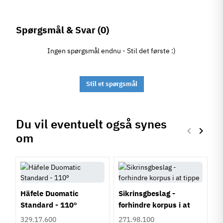
Spørgsmål & Svar
(0)
Ingen spørgsmål endnu - Stil det første :)
Stil et spørgsmål
Du vil eventuelt også synes
keyboard_arrow_left
keyboard_arrow_right
om
Forrige
Næste
Häfele Duomatic
Sikrinsgbeslag -
Standard - 110º
forhindre korpus i at
tippe
329.17.600
271.98.100