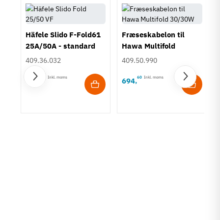
Häfele Slido F-Fold61
Fræseskabelon til
25A/50A - standard
Hawa Multifold
30/30W
409.36.032
409.50.990
30
Inkl. moms
60
Inkl. moms
538
694
,
,
 -