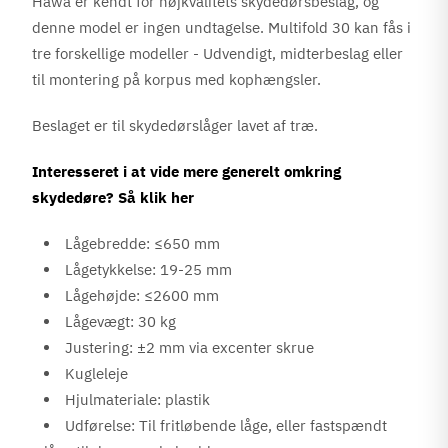
Hawa er kendt for højkvalitets skydedørsbeslag, og
denne model er ingen undtagelse. Multifold 30 kan fås i
tre forskellige modeller - Udvendigt, midterbeslag eller
til montering på korpus med kophængsler.
Beslaget er til skydedørslåger lavet af træ.
Interesseret i at vide mere generelt omkring
skydedøre? Så klik her
Lågebredde: ≤650 mm
Lågetykkelse: 19-25 mm
Lågehøjde: ≤2600 mm
Lågevægt: 30 kg
Justering: ±2 mm via excenter skrue
Kugleleje
Hjulmateriale: plastik
Udførelse: Til fritløbende låge, eller fastspændt