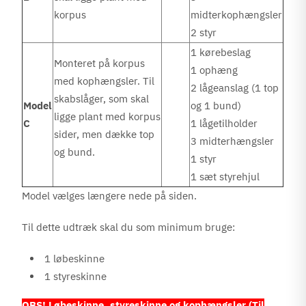
korpus
midterkophængsler
2 styr
1 kørebeslag
Monteret på korpus
1 ophæng
med kophængsler. Til
2 lågeanslag (1 top
skabslåger, som skal
Model
og 1 bund)
ligge plant med korpus
C
1 lågetilholder
sider, men dække top
3 midterhængsler
og bund.
1 styr
1 sæt styrehjul
Model vælges længere nede på siden.
Til dette udtræk skal du som minimum bruge:
1 løbeskinne
1 styreskinne
OBS! Løbeskinne, styreskinne og kophængsler (Til