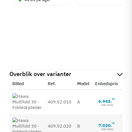
Overblik over varianter
Billed
Ref.
Model
Enhedspris
Sta
70
6.945
,
409.52.010
A
Inkl. moms
70
7.020
,
409.52.020
B
Inkl. moms