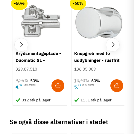
-50%
-60%
um
Krydsmontageplade -
Knopgreb med to
Duomatic SL -
uddybninger - rustfrit
Euroskruer
stål
329.87.510
136.05.009
9,25 kr
14,40 kr
-50%
-60%
63
Inkl. moms
76
Inkl. moms
4
5
,
,
312 stk på lager
1131 stk på lager
Se også disse alternativer i stedet