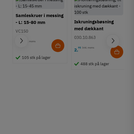
Samleskruer i messing
Iskruningsbøsning
- L: 15-80 mm
med dækkant
VC150
030.10.863
30
Inkl. moms
6
,
95
Inkl. moms
2
,
 M5
105 stk på lager
488 stk på lager