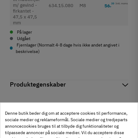
20
Inkl. moms
634.15.080
M8
56
,
På lager
Udgået
Fjernlager (Normalt 4-8 dage hvis ikke andet angivet i
beskrivelse)
Produktegenskaber
Mærker
Haefele
Reference
634.15.080
Anmeldelser
På lager
1 Enhed
Denne butik beder dig om at acceptere cookies til performance,
Andre købte også
Produktinformation
sociale medier og reklameformål. Sociale medier og tredjeparts
chat
Anmeldelser (0)
annoncecookies bruges til at tilbyde dig funktionaliteter og
Materiale
tilpassede annoncer på sociale medier. Vil du acceptere disse
-50%
-60%
Zinklegering