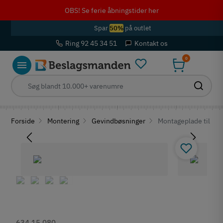
OBS! Se ferie åbningstider her
Spar
50%
på outlet
Ring 92 45 34 51
Kontakt os
0
Forside
Montering
Gevindbøsninger
Montageplade til møbe
634.15.080