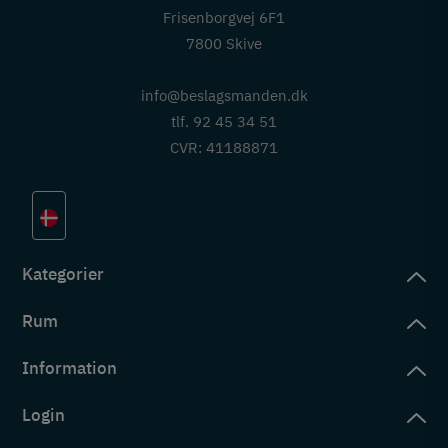
Frisenborgvej 6F1
7800 Skive
info@beslagsmanden.dk
tlf. 92 45 34 51
CVR: 41188871
Kategorier
Rum
slag
rd
Information
deværelse
eb
yggers
Login
vering
ul
tré