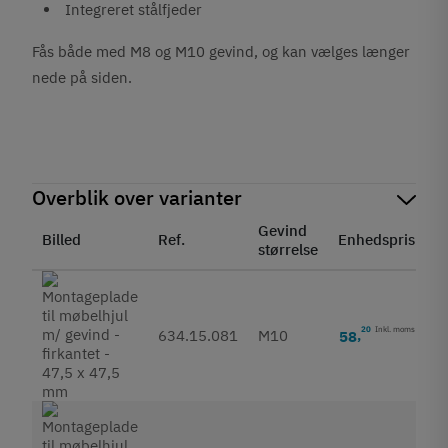
Integreret stålfjeder
Fås både med M8 og M10 gevind, og kan vælges længer
nede på siden.
Overblik over varianter
Gevind
Billed
Ref.
Enhedspris
S
størrelse
20
Inkl. moms
634.15.081
M10
58
,