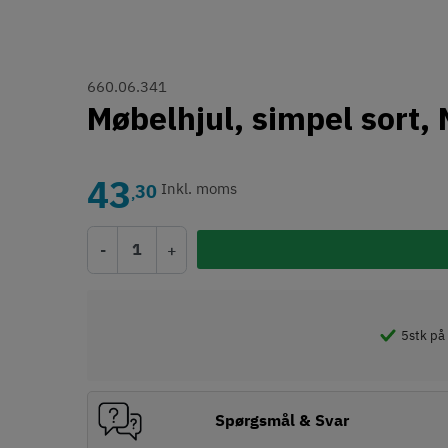
660.06.341
Møbelhjul, simpel sort,
43
30
Inkl. moms
,
-
+
5
stk på
Spørgsmål & Svar