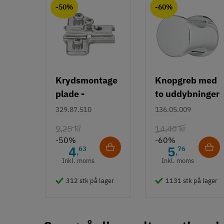
-50%
-60%
Kunststof
Farve
Sort
Montering
Gevindtap M10
Krydsmontage
Knopgreb med
Løbeflade
plade -
to uddybninger
Blød hjulflade
Duomatic SL -
- rustfrit stål
329.87.510
136.05.009
Bæreevne
Euroskruer
40 til 69 kg
9,25 kr
14,40 kr
-50%
-60%
Tilstand
Ny
4
5
63
76
,
,
Inkl. moms
Inkl. moms
312 stk på lager
1131 stk på lager