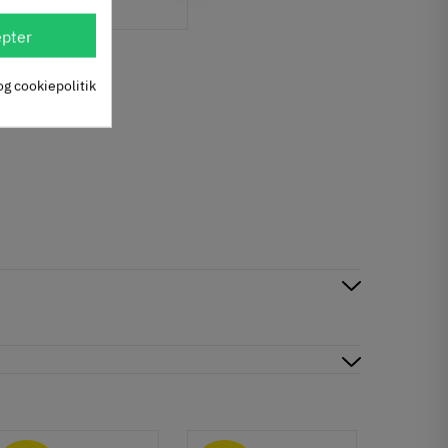
m/ M8 gevind
pter
651.14.900
12
00
Inkl. moms
og cookiepolitik
,
147 stk på lager