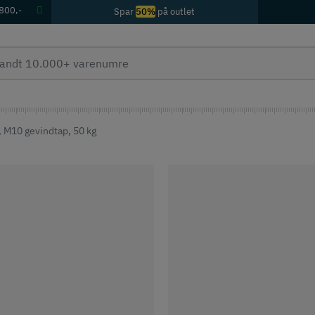
 800,-
Spar
50%
på outlet
, M10 gevindtap, 50 kg