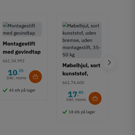
Montagestift
med gevindtap
661.34.993
Møbelhjul, sort
Gult
10
25
kunststof,
,
- sty
Inkl. moms
uden bremse,
661.74.600
bære
670.0
uden
45 stk på lager
kg
17
85
,
11
montagestift,
Inkl. moms
Inkl
35-50 kg
18 stk på lager