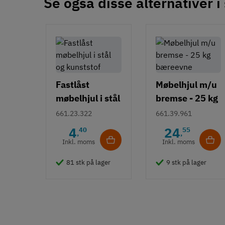
Se også disse alternativer i
Fastlåst
Møbelhjul m/u
møbelhjul i stål
bremse - 25 kg
og kunststof
bæreevne
661.23.322
661.39.961
4
24
40
55
,
,
Inkl. moms
Inkl. moms
81 stk på lager
9 stk på lager