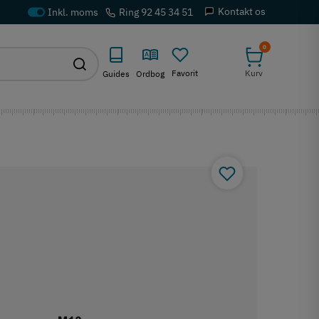
Kontakt os
Ring 92 45 34 51
0
Favorit
Kurv
Guides
Ordbog