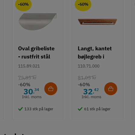
-60%
-60%
Oval gribeliste
Langt, kantet
- rustfrit stål
bøjlegreb i
rustfrit stål m/
115.89.021
110.71.000
hvid overflade
75,85 kr
81,05 kr
- 490 mm
-60%
-60%
30
32
34
42
,
,
Inkl. moms
Inkl. moms
133 stk på lager
61 stk på lager