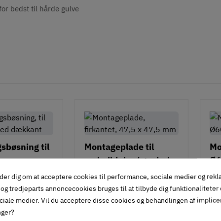
or bedst til hårde gulve
sbøsning til
Montageplade til
Mo
møbelhjul m/ gevind -
Ø
firkantet - 47,5 x 47,5
634.15.080
634
der dig om at acceptere cookies til performance, sociale medier og rek
mm
og tredjeparts annoncecookies bruges til at tilbyde dig funktionaliteter
56
6
moms
20
Inkl. moms
,
ciale medier. Vil du acceptere disse cookies og behandlingen af implic
nger?
 lager