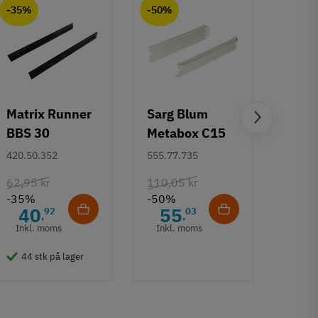
-35%
-50%
-50%
Matrix Runner
Sarg Blum
Greb 
BBS 30
Metabox C15
Rund
kugleudtræk -
320 M - højde
mm
420.50.352
555.77.735
108.6
sort - 500 mm
86 mm
62,95 kr
110,05 kr
132,6
-35%
-50%
-50%
40
55
6
92
03
,
,
Inkl. moms
Inkl. moms
Inkl
44 stk på lager
50 