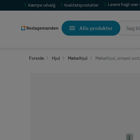
Lavere fragt over
Kæmpe udvalg
Kvalitetsprodukter
Alle produkter
Forside
Hjul
Møbelhjul
Møbelhjul, simpel sort