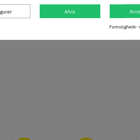
igurer
Afvis
Acce
Fortroligheds- 