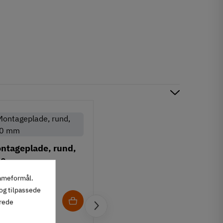
ntageplade, rund,
60 mm
.15.070
lameformål.
 og tilpassede
3
10
Inkl. moms
,
erede
Aflang montageplade