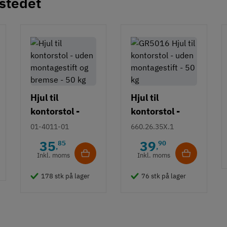
 stedet
Hjul til
Hjul til
kontorstol -
kontorstol -
uden
uden
01-4011-01
660.26.35X.1
montagestift -
montagestift -
35
39
85
90
,
,
50 kg
50 kg
Inkl. moms
Inkl. moms
178 stk på lager
76 stk på lager