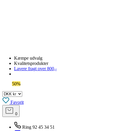
Kæmpe udvalg
Kvalitetsprodukter
Lavere fragt over 800,-
Spar
50%
på outlet
Favorit
0
Ring 92 45 34 51