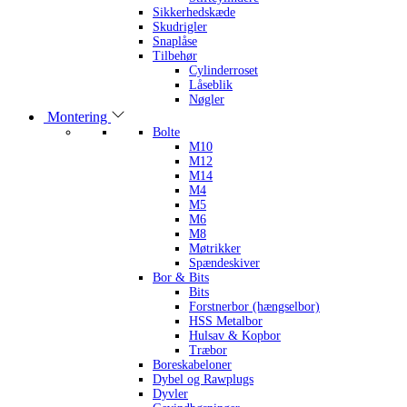
Sikkerhedskæde
Skudrigler
Snaplåse
Tilbehør
Cylinderroset
Låseblik
Nøgler
Montering
Bolte
M10
M12
M14
M4
M5
M6
M8
Møtrikker
Spændeskiver
Bor & Bits
Bits
Forstnerbor (hængselbor)
HSS Metalbor
Hulsav & Kopbor
Træbor
Boreskabeloner
Dybel og Rawplugs
Dyvler