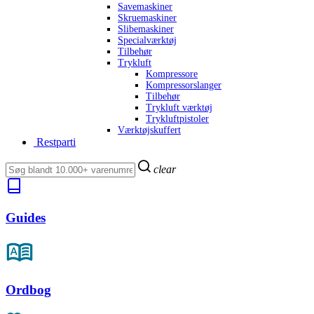
Savemaskiner
Skruemaskiner
Slibemaskiner
Specialværktøj
Tilbehør
Trykluft
Kompressore
Kompressorslanger
Tilbehør
Trykluft værktøj
Trykluftpistoler
Værktøjskuffert
Restparti
clear
Guides
Ordbog