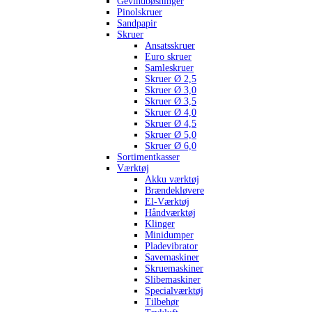
Gevindbøsninger
Pinolskruer
Sandpapir
Skruer
Ansatsskruer
Euro skruer
Samleskruer
Skruer Ø 2,5
Skruer Ø 3,0
Skruer Ø 3,5
Skruer Ø 4,0
Skruer Ø 4,5
Skruer Ø 5,0
Skruer Ø 6,0
Sortimentkasser
Værktøj
Akku værktøj
Brændekløvere
El-Værktøj
Håndværktøj
Klinger
Minidumper
Pladevibrator
Savemaskiner
Skruemaskiner
Slibemaskiner
Specialværktøj
Tilbehør