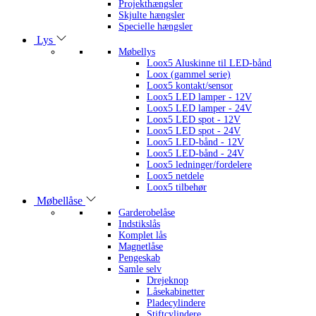
Projekthængsler
Skjulte hængsler
Specielle hængsler
Lys
Møbellys
Loox5 Aluskinne til LED-bånd
Loox (gammel serie)
Loox5 kontakt/sensor
Loox5 LED lamper - 12V
Loox5 LED lamper - 24V
Loox5 LED spot - 12V
Loox5 LED spot - 24V
Loox5 LED-bånd - 12V
Loox5 LED-bånd - 24V
Loox5 ledninger/fordelere
Loox5 netdele
Loox5 tilbehør
Møbellåse
Garderobelåse
Indstikslås
Komplet lås
Magnetlåse
Pengeskab
Samle selv
Drejeknop
Låsekabinetter
Pladecylindere
Stiftcylindere