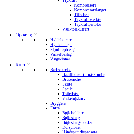
Trykluft
Kompressore
Kompressorslanger
Tilbehør
Trykluft værktøj
Trykluftpistoler
Værktøjskuffert
Ophæng
Hyldebærere
Hyldeknægte
Skjult ophæng
Vinkelbeslag
Vægskinner
Rum
Badeværelse
Badtilbehør til påskruning
Bruseniche
Skilte
Spejle
Toiletbåse
Vasketøjskurv
Bryggers
Entré
Bøjleholdere
Bøjlestang
Bøjlestangsholder
Dørspioner
Håndsprit dispensere