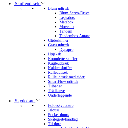
Skuffeudtræk
Blum udtræk
Blum Servo-Drive
Legrabox
Metabox
Movento
Tandem
Tandembox Antaro
Glideskinner
Grass udtræk
Dynapro
Højskab
Komplette skuffer
Kugleudtræk
Køkkenskuffer
Rulleudtræk
Rulleudtræk med sider
SmartFlow udtræk
Tilbehør
Trådkurve
Underliggende
Skydedøre
Foldeskydedøre
Jalousi
Pocket doors
Skålegreb/håndtag
Til døre