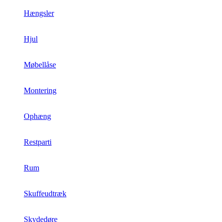
Hængsler
Hjul
Møbellåse
Montering
Ophæng
Restparti
Rum
Skuffeudtræk
Skydedøre