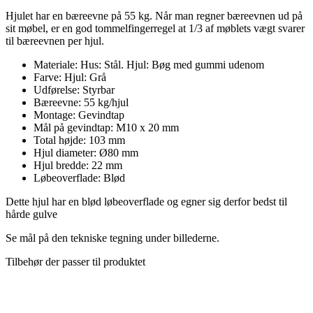
Hjulet har en bæreevne på 55 kg. Når man regner bæreevnen ud på
sit møbel, er en god tommelfingerregel at 1/3 af møblets vægt svarer
til bæreevnen per hjul.
Materiale: Hus: Stål. Hjul: Bøg med gummi udenom
Farve: Hjul: Grå
Udførelse: Styrbar
Bæreevne: 55 kg/hjul
Montage: G
evindtap
Mål på gevindtap:
M10 x 20 mm
Total højde: 103 mm
Hjul diameter: Ø80 mm
Hjul bredde: 22 mm
Løbeoverflade: Blød
Dette hjul har en blød løbeoverflade og egner sig derfor bedst til
hårde gulve
Se mål på den tekniske tegning under billederne.
Tilbehør der passer til produktet