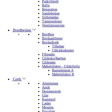
Paskvilgreb
Rafix
Reparation
Samlebeslag
Stillefødder
Tætningslister
Ventilationsriste
Bordbeslag
Bordben
Bordsamlinger
Bordudtræk
Tilbehør
Udtræksskinner
Filtpuder
Glidesko/Rørben
Glidesøm
Møbelglidere - Udskiftelig
Basiselement A
Møbelglidere B
Greb
Aluminium
Antik
Designergreb
Glas
Kunststof
Læder
Messing
Porcelæn