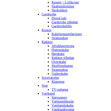
Knager / Loftkroge
Skabsindretning
Skoholdere
Garderobe
DressCode
Garderobe tilbehør
Garderobelifte
Kontor
Kabelgennemføringer
Strømudtag
Køkken
Affaldssortering
Hjørneskabe
Højskabe
Køkken tilbehør
Overskabe
Skuffeindsatser
Strømudtag
Underskabe
Soveværelse
Klapseng
Stue
TV-ophæng
Værksted
Støvsugere
Værkstedsborde
Værkstedsskabe
Værkstedsvogne