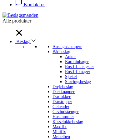
Kontakt os
Alle produkter
Alle produkter
Beslag
Anslagsdæmpere
Bådbeslag
Anker
Karabinhager
Rustfri hængsler
Rustfri knager
Sjækel
Surringsbeslag
Drejebeslag
Dækknapper
Dørlukker
Dørstopper
Gelænder
Gevindstænger
Husnummer
Kasselukkebeslag
Maxifix
Minifix
Møbelben