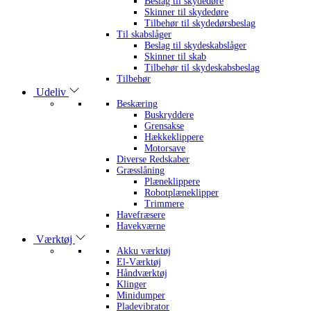
Beslag til skydedøre
Skinner til skydedøre
Tilbehør til skydedørsbeslag
Til skabslåger
Beslag til skydeskabslåger
Skinner til skab
Tilbehør til skydeskabsbeslag
Tilbehør
Udeliv
Beskæring
Buskryddere
Grensakse
Hækkeklippere
Motorsave
Diverse Redskaber
Græsslåning
Plæneklippere
Robotplæneklipper
Trimmere
Havefræsere
Havekværne
Værktøj
Akku værktøj
El-Værktøj
Håndværktøj
Klinger
Minidumper
Pladevibrator