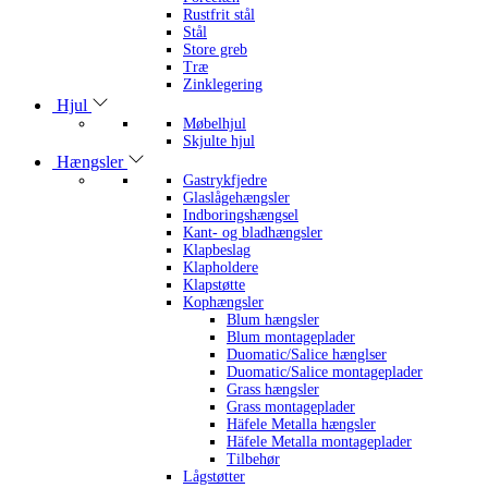
Rustfrit stål
Stål
Store greb
Træ
Zinklegering
Hjul
Møbelhjul
Skjulte hjul
Hængsler
Gastrykfjedre
Glaslågehængsler
Indboringshængsel
Kant- og bladhængsler
Klapbeslag
Klapholdere
Klapstøtte
Kophængsler
Blum hængsler
Blum montageplader
Duomatic/Salice hænglser
Duomatic/Salice montageplader
Grass hængsler
Grass montageplader
Häfele Metalla hængsler
Häfele Metalla montageplader
Tilbehør
Lågstøtter