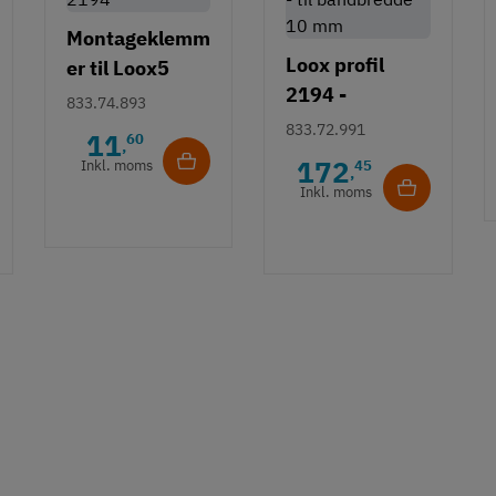
Montageklemm
Loox profil
er til Loox5
2194 -
profil 2194
833.74.893
aluminium - til
833.72.991
11
60
,
båndbredde 10
172
Inkl. moms
45
,
mm
Inkl. moms