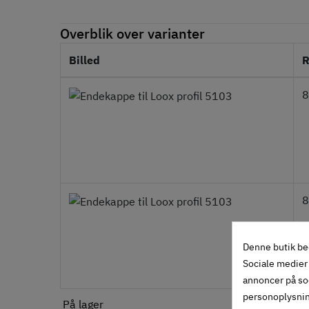
Overblik over varianter
Billed
R
8
8
Denne butik be
Sociale medier 
annoncer på so
personoplysni
På lager