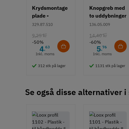
Krydsmontage
Knopgreb med
plade -
to uddybninger
Duomatic SL -
- rustfrit stål
329.87.510
136.05.009
Euroskruer
9,25 kr
14,40 kr
-50%
-60%
4
5
63
76
,
,
Inkl. moms
Inkl. moms
312 stk på lager
1131 stk på lager
Se også disse alternativer i