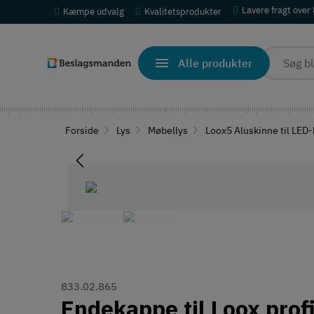
Lavere fragt over
Kæmpe udvalg
Kvalitetsprodukter
Alle produkter
Forside
Lys
Møbellys
Loox5 Aluskinne til LED
833.02.865
Endekappe til Loox prof