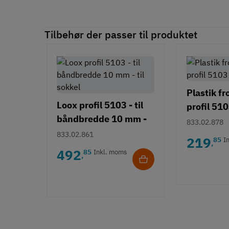
Tilbehør der passer til produktet
Plastik fr
Loox profil 5103 - til
profil 51
båndbredde 10 mm -
833.02.878
til sokkel
833.02.861
219
85
I
,
492
85
Inkl. moms
,