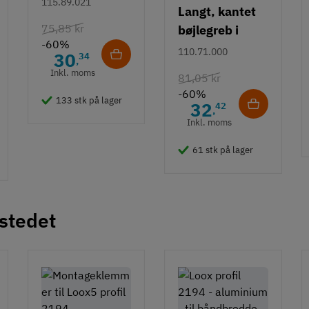
115.89.021
Langt, kantet
75,85 kr
bøjlegreb i
-60%
rustfrit stål m/
110.71.000
30
34
,
hvid overflade
Inkl. moms
81,05 kr
- 490 mm
-60%
133 stk på lager
32
42
,
Inkl. moms
61 stk på lager
 stedet