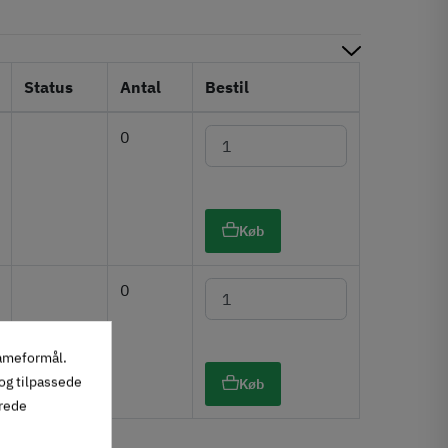
Status
Antal
Bestil
0
Køb
0
lameformål.
 og tilpassede
Køb
erede