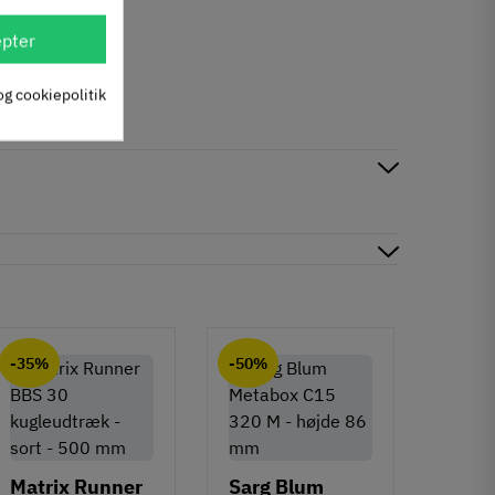
pter
og cookiepolitik
-35%
-50%
-50%
Matrix Runner
Sarg Blum