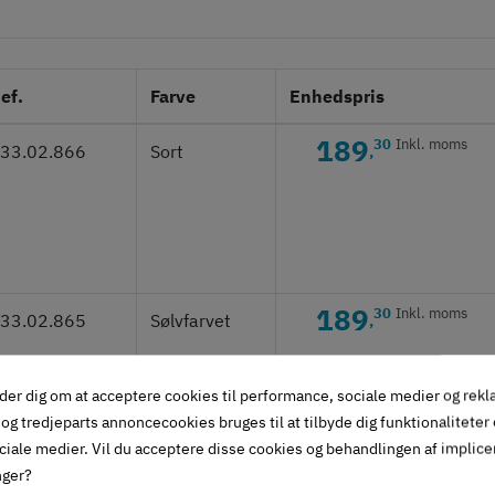
ef.
Farve
Enhedspris
189
30
Inkl. moms
33.02.866
Sort
,
189
30
Inkl. moms
33.02.865
Sølvfarvet
,
der dig om at acceptere cookies til performance, sociale medier og rek
og tredjeparts annoncecookies bruges til at tilbyde dig funktionaliteter
ciale medier. Vil du acceptere disse cookies og behandlingen af implic
nger?