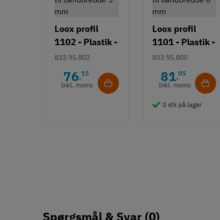
Loox profil
Loox profil
1102 - Plastik -
1101 - Plastik -
til båndbredde
til båndbredde
833.95.802
833.95.800
5 mm
8 mm
76
81
15
05
,
,
Inkl. moms
Inkl. moms
3 stk på lager
Spørgsmål & Svar
(0)