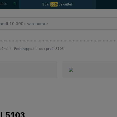
 800,-
Spar
50%
på outlet
-bånd
Endekappe til Loox profil 5103
il 5103