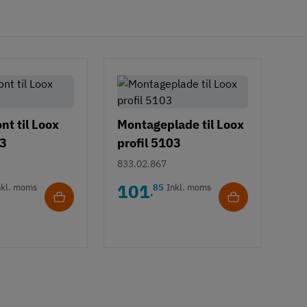
ont til Loox
Montageplade til Loox
03
profil 5103
833.02.867
101
nkl. moms
85
Inkl. moms
,