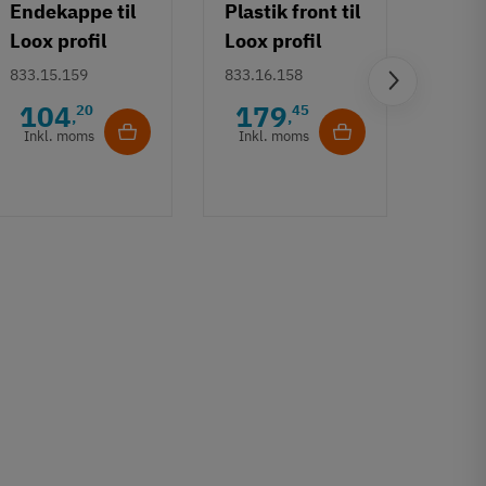
Endekappe til
Plastik front til
Loox profil
Loox profil
5107
5107
833.15.159
833.16.158
Loox 
104
179
20
45
,
,
5107 
Inkl. moms
Inkl. moms
bånd
833.1
mm - 
1.
20
Ink