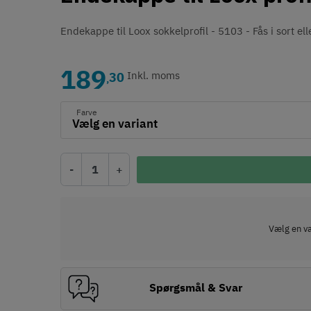
Endekappe til Loox sokkelprofil - 5103 - Fås i sort ell
189
30
Inkl. moms
,
Farve
-
+
Vælg en var
Spørgsmål & Svar