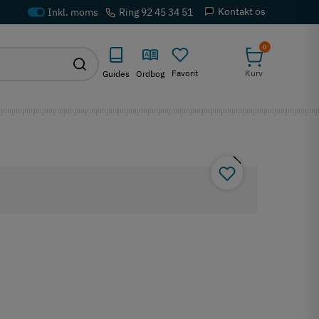
Kontakt os
Ring 92 45 34 51
0
Favorit
Kurv
Guides
Ordbog