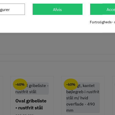
igurer
Afvis
Acce
et i beskrivelse)
Fortroligheds- 
-60%
-60%
Oval gribeliste
- rustfrit stål