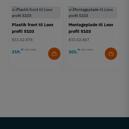
Plastik front til Loox
Montageplade til Loox
profil 5103
profil 5103
833.02.878
833.02.867
85
Inkl. moms
85
Inkl. moms
219
101
,
,
E
p
8
1