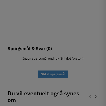
Spørgsmål & Svar
(0)
Ingen spørgsmål endnu - Stil det første :)
Stil et spørgsmål
Du vil eventuelt også synes
keyboard_arrow_left
keyboard_arrow_right
om
Forrige
Næste