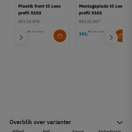
Plastik front til Loox
Montageplade til Loox
profil 5103
profil 5103
833.02.878
833.02.867
85
Inkl. moms
85
Inkl. moms
219
101
,
,
Overblik over varianter
Billed
Ref.
Farve
Enhedspris
St