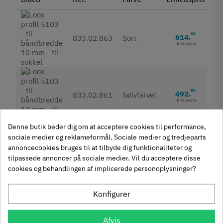
60
614
,
833.02.863
Sort
Inkl. moms
85
492
,
833.02.861
Sølvfarvet
Inkl. moms
Denne butik beder dig om at acceptere cookies til performance,
På lager
sociale medier og reklameformål. Sociale medier og tredjeparts
Udgået
annoncecookies bruges til at tilbyde dig funktionaliteter og
Fjernlager (Normalt 4-8 dage hvis ikke andet angivet i
tilpassede annoncer på sociale medier. Vil du acceptere disse
beskrivelse)
cookies og behandlingen af implicerede personoplysninger?
Konfigurer
Produktegenskaber
Afvis