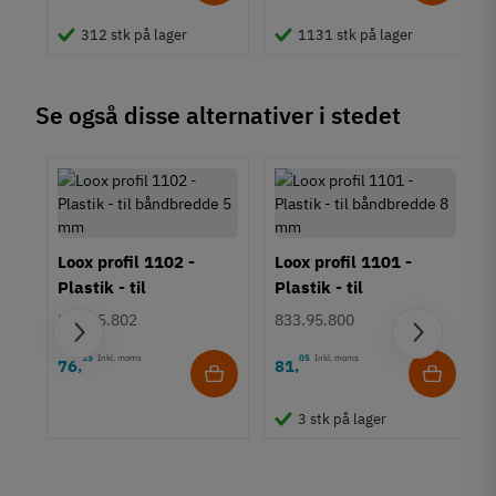
312 stk på lager
1131 stk på lager
Se også disse alternativer i stedet
Loox profil 1102 -
Loox profil 1101 -
Plastik - til
Plastik - til
båndbredde 5 mm
båndbredde 8 mm
833.95.802
833.95.800
15
Inkl. moms
05
Inkl. moms
76
81
,
,
3 stk på lager