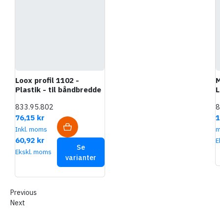
Loox profil 1102 -
M
Plastik - til båndbredde
L
5 mm
833.95.802
8
76,15 kr
1
Inkl. moms
60,92 kr
E
Se
Ekskl. moms
varianter
Previous
Next