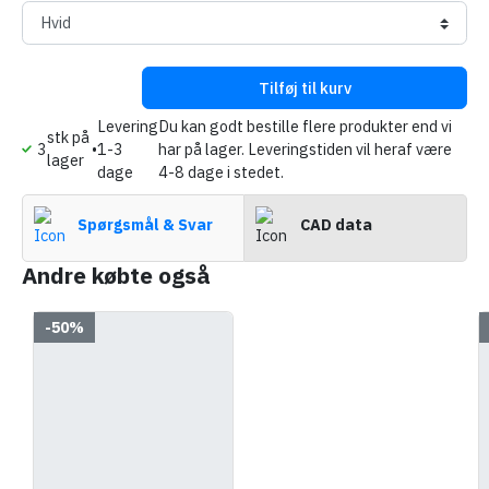
Tilføj til kurv
Levering
Du kan godt bestille flere produkter end vi
stk på
3
•
1-3
har på lager. Leveringstiden vil heraf være
lager
dage
4-8 dage i stedet.
Spørgsmål & Svar
CAD data
Andre købte også
-50%