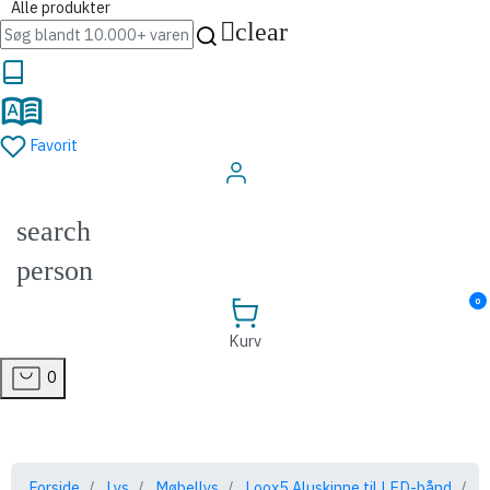
Alle produkter
clear
Favorit
Log ind
search
person
0
Kurv
0
Forside
Lys
Møbellys
Loox5 Aluskinne til LED-bånd
Lo