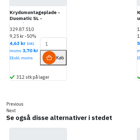
Krydsmontageplade -
K
Duomatic SL -
u
Euroskruer
s
329.87.510
1
9,25 kr
-50%
1
4,63 kr
5
Inkl.
3,70 kr
moms
Køb
Ekskl. moms
E
312 stk på lager
Previous
Next
Se også disse alternativer i stedet