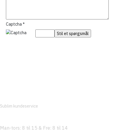
Captcha
*
Sublim kundeservice
tlf. 92 45 34 51
Man-tors: 8 til 15 & Fre: 8 til 14